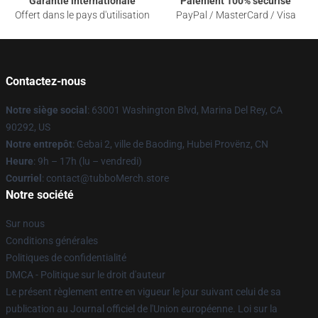
Garantie internationale
Paiement 100% sécurisé
Offert dans le pays d'utilisation
PayPal / MasterCard / Visa
Contactez-nous
Notre siège social
: 63001 Washington Blvd, Marina Del Rey, CA
90292, US
Notre entrepôt
: Gebai 2, ville de Baoding, Hubei Provënz, CN
Heure
: 9h – 17h (lu – vendredi)
Courriel
: contact@tubboMerch.store
Notre société
Sur nous
Conditions générales
Politiques de confidentialité
DMCA - Politique sur le droit d'auteur
Le présent règlement entre en vigueur le jour suivant celui de sa
publication au Journal officiel de l'Union européenne. Loi sur la