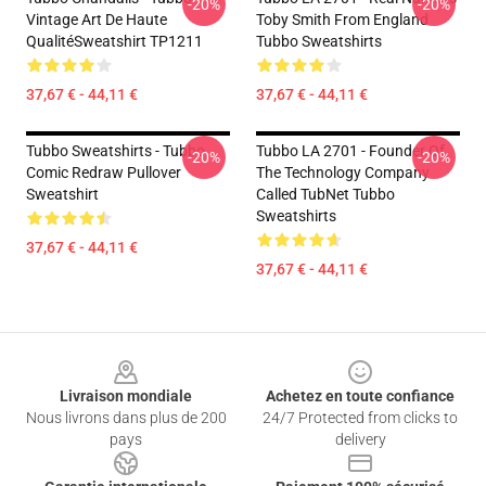
-20%
-20%
Vintage Art De Haute
Toby Smith From England
QualitéSweatshirt TP1211
Tubbo Sweatshirts
37,67 € - 44,11 €
37,67 € - 44,11 €
Tubbo Sweatshirts - Tubbo
Tubbo LA 2701 - Founder Of
-20%
-20%
Comic Redraw Pullover
The Technology Company
Sweatshirt
Called TubNet Tubbo
Sweatshirts
37,67 € - 44,11 €
37,67 € - 44,11 €
Footer
Livraison mondiale
Achetez en toute confiance
Nous livrons dans plus de 200
24/7 Protected from clicks to
pays
delivery