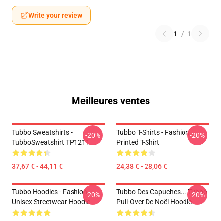
Write your review
1
/
1
Meilleures ventes
Tubbo Sweatshirts -
Tubbo T-Shirts - Fashion
-20%
-20%
TubboSweatshirt TP1211
Printed T-Shirt
37,67 € - 44,11 €
24,38 € - 28,06 €
Tubbo Hoodies - Fashion
Tubbo Des Capuches... Tubbo
-20%
-20%
Unisex Streetwear Hoodie
Pull-Over De Noël Hoodie