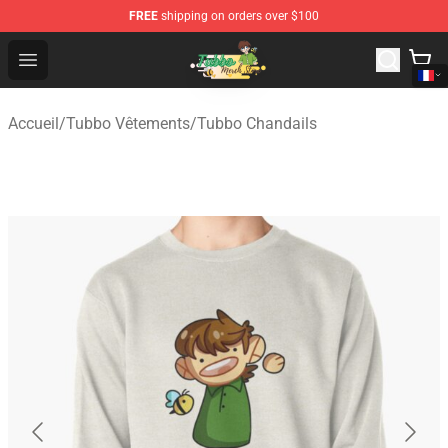
FREE
shipping on orders over $100
Tubbo Store - Official Tubbo Merchandise Shop
Open menu
Accueil
/
Tubbo Vêtements
/
Tubbo Chandails