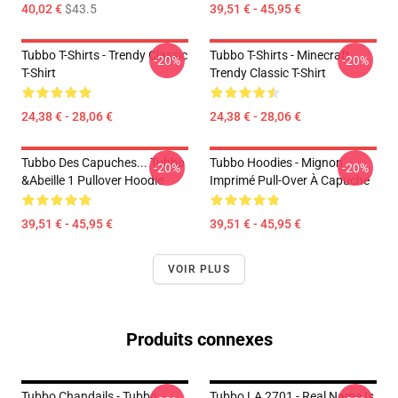
40,02 €
$43.5
39,51 € - 45,95 €
Tubbo T-Shirts - Trendy Classic
Tubbo T-Shirts - Minecraft
-20%
-20%
T-Shirt
Trendy Classic T-Shirt
24,38 € - 28,06 €
24,38 € - 28,06 €
Tubbo Des Capuches... Tubbo
Tubbo Hoodies - Mignon
-20%
-20%
&Abeille 1 Pullover Hoodie
Imprimé Pull-Over À Capuche
39,51 € - 45,95 €
39,51 € - 45,95 €
VOIR PLUS
Produits connexes
Tubbo Chandails - Tubbo
Tubbo LA 2701 - Real Name Is