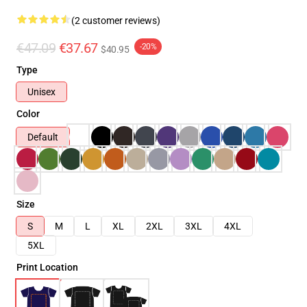
(2 customer reviews)
€47.09
€37.67
-20%
$40.95
Type
Unisex
Color
Default
Size
S
M
L
XL
2XL
3XL
4XL
5XL
Print Location