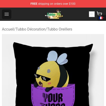
FREE
shipping on orders over $100
Tubbo Store - Official Tubbo Merchandise Shop
Open menu
Accueil
/
Tubbo Décoration
/
Tubbo Oreillers