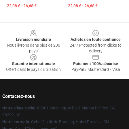
22,08 € - 26,68 €
22,08 € - 26,68 €
Footer
Livraison mondiale
Achetez en toute confiance
Nous livrons dans plus de 200
24/7 Protected from clicks to
pays
delivery
Garantie internationale
Paiement 100% sécurisé
Offert dans le pays d'utilisation
PayPal / MasterCard / Visa
Contactez-nous
Notre siège social
: 63001 Washington Blvd, Marina Del Rey, CA
90292, US
Notre entrepôt
: Gebai 2, ville de Baoding, Hubei Provënz, CN
Heure
: 9h – 17h (lu – vendredi)