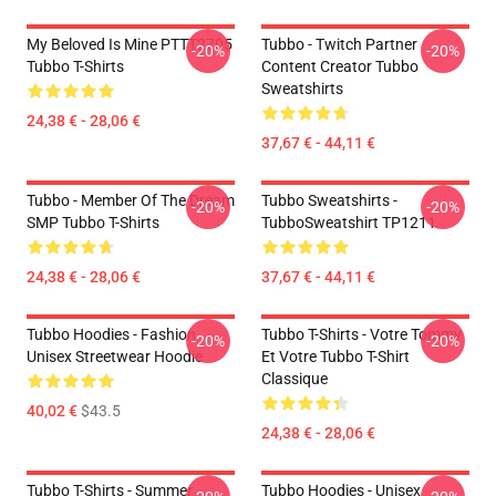
My Beloved Is Mine PTTT2705
Tubbo - Twitch Partner
-20%
-20%
Tubbo T-Shirts
Content Creator Tubbo
Sweatshirts
24,38 € - 28,06 €
37,67 € - 44,11 €
Tubbo - Member Of The Dream
Tubbo Sweatshirts -
-20%
-20%
SMP Tubbo T-Shirts
TubboSweatshirt TP1211
24,38 € - 28,06 €
37,67 € - 44,11 €
Tubbo Hoodies - Fashion
Tubbo T-Shirts - Votre Tommy
-20%
-20%
Unisex Streetwear Hoodie
Et Votre Tubbo T-Shirt
Classique
40,02 €
$43.5
24,38 € - 28,06 €
Tubbo T-Shirts - Summer
Tubbo Hoodies - Unisex