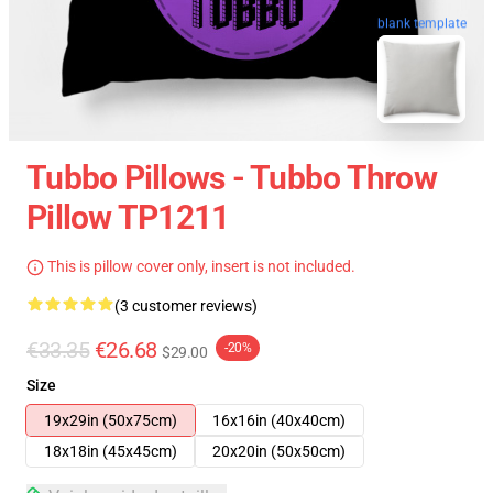
blank template
Tubbo Pillows - Tubbo Throw
Pillow TP1211
This is pillow cover only, insert is not included.
(3 customer reviews)
€33.35
€26.68
-20%
$29.00
Size
19x29in (50x75cm)
16x16in (40x40cm)
18x18in (45x45cm)
20x20in (50x50cm)