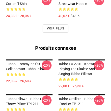
-20%
-20%
Cotton T-Shirt
Streetwear Hoodie
24,38 € - 28,06 €
40,02 €
$43.5
VOIR PLUS
Produits connexes
Tubbo - TommyInnit's Close
Tubbo LA 2701 - Known For
-20%
-20%
Collaborator Tubbo Pillows
Playing The Ukulele And
Singing Tubbo Pillows
22,08 € - 26,68 €
22,08 € - 26,68 €
Tubbo Pillows - Tubbo Duck
Tubbo Oreillers - Tubbo Lancer
-20%
-20%
Throw Pillow TP1211
L'oreiller TP1211