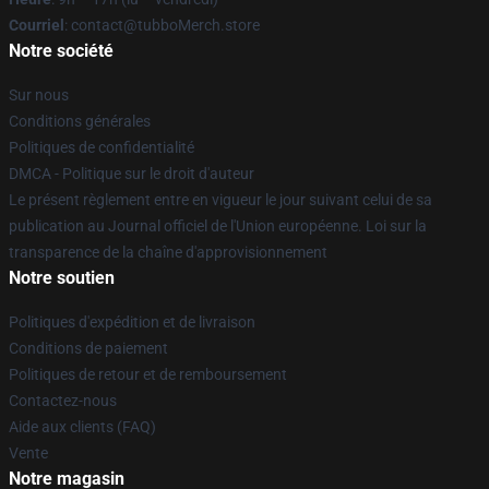
Courriel
: contact@tubboMerch.store
Notre société
Sur nous
Conditions générales
Politiques de confidentialité
DMCA - Politique sur le droit d'auteur
Le présent règlement entre en vigueur le jour suivant celui de sa
publication au Journal officiel de l'Union européenne. Loi sur la
transparence de la chaîne d'approvisionnement
Notre soutien
Politiques d'expédition et de livraison
Conditions de paiement
Politiques de retour et de remboursement
Contactez-nous
Aide aux clients (FAQ)
Vente
Notre magasin