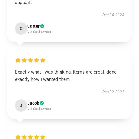
support.
Dec 24, 2024
Carter
C
Verified owner
Exactly what I was thinking, items are great, done
exactly how I wanted them
Dec 22, 2024
Jacob
J
Verified owner