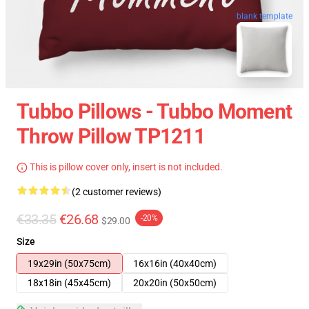
blank template
Tubbo Pillows - Tubbo Moment
Throw Pillow TP1211
This is pillow cover only, insert is not included.
(2 customer reviews)
€33.35
€26.68
-20%
$29.00
Size
19x29in (50x75cm)
16x16in (40x40cm)
18x18in (45x45cm)
20x20in (50x50cm)