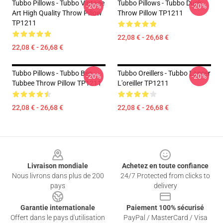
Tubbo Pillows - Tubbo Vintage
Tubbo Pillows - Tubbo Duck
-20%
-20%
Art High Quality Throw Pillow
Throw Pillow TP1211
TP1211
22,08 € - 26,68 €
22,08 € - 26,68 €
Tubbo Pillows - Tubbo Bee
Tubbo Oreillers - Tubbo Lancer
-20%
-20%
Tubbee Throw Pillow TP1211
L'oreiller TP1211
22,08 € - 26,68 €
22,08 € - 26,68 €
Footer
Livraison mondiale
Achetez en toute confiance
Nous livrons dans plus de 200
24/7 Protected from clicks to
pays
delivery
Garantie internationale
Paiement 100% sécurisé
Offert dans le pays d'utilisation
PayPal / MasterCard / Visa