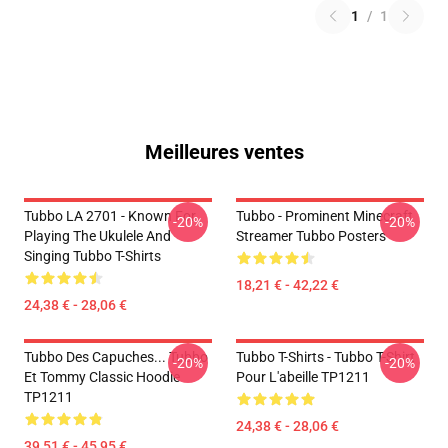
1
/
1
Meilleures ventes
Tubbo LA 2701 - Known For
Tubbo - Prominent Minecraft
-20%
-20%
Playing The Ukulele And
Streamer Tubbo Posters
Singing Tubbo T-Shirts
18,21 € - 42,22 €
24,38 € - 28,06 €
Tubbo Des Capuches... Tubbo
Tubbo T-Shirts - Tubbo T-Shirt
-20%
-20%
Et Tommy Classic Hoodie
Pour L'abeille TP1211
TP1211
24,38 € - 28,06 €
39,51 € - 45,95 €