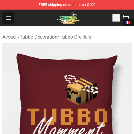
FREE
shipping on orders over $100
Tubbo Store - Official Tubbo Merchandise Shop
Open menu
Accueil
/
Tubbo Décoration
/
Tubbo Oreillers