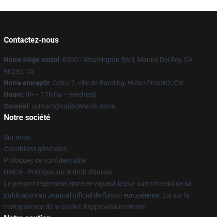
Contactez-nous
Notre siège social
: 63001 Washington Blvd, Marina Del Rey, CA
90292, US
Notre entrepôt
: Gebai 2, ville de Baoding, Hubei Provënz, CN
Heure
: 9h – 17h (lu – vendredi)
Courriel
: contact@tubboMerch.store
Notre société
Sur nous
Conditions générales
Politiques de confidentialité
DMCA - Politique sur le droit d'auteur
Le présent règlement entre en vigueur le jour suivant celui de sa
publication au Journal officiel de l'Union européenne. Loi sur la
transparence de la chaîne d'approvisionnement