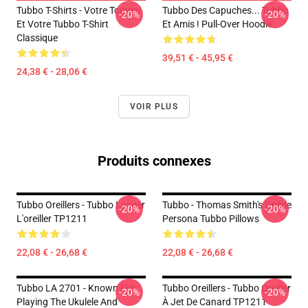
Tubbo T-Shirts - Votre Tommy
Tubbo Des Capuches... Tubbo
-20%
-20%
Et Votre Tubbo T-Shirt
Et Amis ! Pull-Over Hoodie
Classique
39,51 € - 45,95 €
24,38 € - 28,06 €
VOIR PLUS
Produits connexes
Tubbo Oreillers - Tubbo Lancer
Tubbo - Thomas Smith's Online
-20%
-20%
L'oreiller TP1211
Persona Tubbo Pillows
22,08 € - 26,68 €
22,08 € - 26,68 €
Tubbo LA 2701 - Known For
Tubbo Oreillers - Tubbo Oreiller
-20%
-20%
Playing The Ukulele And
À Jet De Canard TP1211