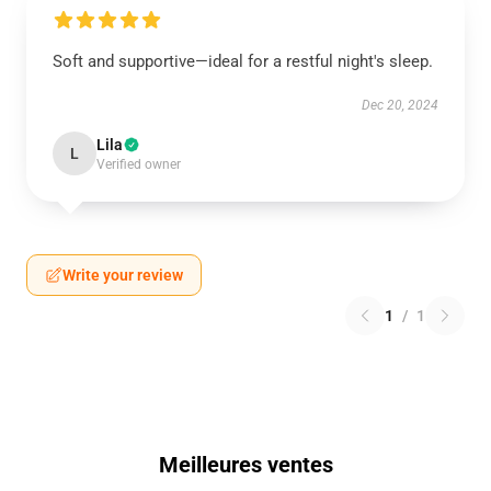
Soft and supportive—ideal for a restful night's sleep.
Dec 20, 2024
Lila
L
Verified owner
Write your review
1
/
1
Meilleures ventes