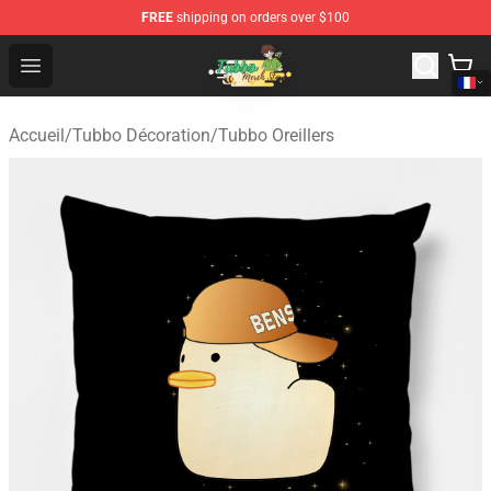
FREE
shipping on orders over $100
Tubbo Store - Official Tubbo Merchandise Shop
Open menu
Accueil
/
Tubbo Décoration
/
Tubbo Oreillers