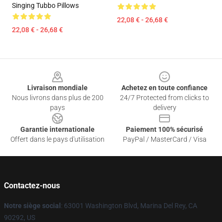
Singing Tubbo Pillows
22,08 € - 26,68 €
22,08 € - 26,68 €
Footer
Livraison mondiale
Achetez en toute confiance
Nous livrons dans plus de 200
24/7 Protected from clicks to
pays
delivery
Garantie internationale
Paiement 100% sécurisé
Offert dans le pays d'utilisation
PayPal / MasterCard / Visa
Contactez-nous
Notre siège social
: 63001 Washington Blvd, Marina Del Rey, CA
90292, US