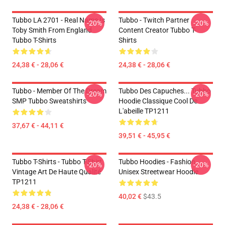
Tubbo LA 2701 - Real Name Is
Tubbo - Twitch Partner
-20%
-20%
Toby Smith From England
Content Creator Tubbo T-
Tubbo T-Shirts
Shirts
24,38 € - 28,06 €
24,38 € - 28,06 €
Tubbo - Member Of The Dream
Tubbo Des Capuches... Tubbo
-20%
-20%
SMP Tubbo Sweatshirts
Hoodie Classique Cool De
L'abeille TP1211
37,67 € - 44,11 €
39,51 € - 45,95 €
Tubbo T-Shirts - Tubbo T-Shirt
Tubbo Hoodies - Fashion
-20%
-20%
Vintage Art De Haute Qualité
Unisex Streetwear Hoodie
TP1211
40,02 €
$43.5
24,38 € - 28,06 €