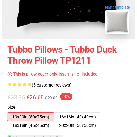
blank template
Tubbo Pillows - Tubbo Duck
Throw Pillow TP1211
This is pillow cover only, insert is not included.
(5 customer reviews)
€33.35
€26.68
-20%
$29.00
Size
19x29in (50x75cm)
16x16in (40x40cm)
18x18in (45x45cm)
20x20in (50x50cm)