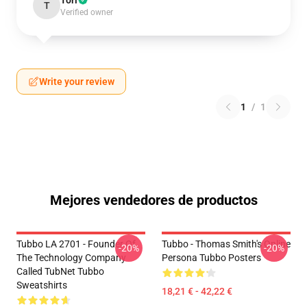
Tori
T
Verified owner
Write your review
1
/
1
Mejores vendedores de productos
Tubbo LA 2701 - Founder Of
Tubbo - Thomas Smith's Online
-20%
-20%
The Technology Company
Persona Tubbo Posters
Called TubNet Tubbo
Sweatshirts
18,21 € - 42,22 €