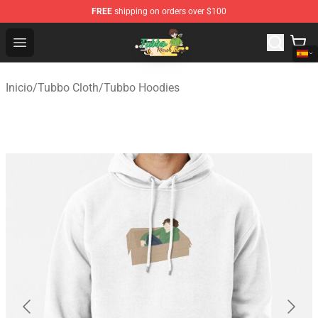
FREE
shipping on orders over $100
Tubbo Store - Official Tubbo Merchandise Shop
Open menu
Inicio
/
Tubbo Cloth
/
Tubbo Hoodies