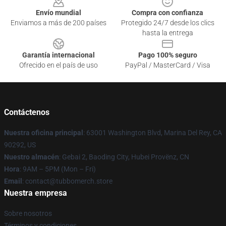
Envío mundial
Compra con confianza
Enviamos a más de 200 países
Protegido 24/7 desde los clics
hasta la entrega
Garantía internacional
Pago 100% seguro
Ofrecido en el país de uso
PayPal / MasterCard / Visa
Contáctenos
Nuestra oficina principal
: 63001 Washington Blvd, Marina Del Rey, CA
90292, US
Nuestro almacén
: Gebai 2, Baoding City, Hubei Provënz, CN
Hora
: 9AM – 5PM (Mon – Fri)
Email
: contact@tubbomerch.store
Nuestra empresa
Sobre nosotros
Términos y condiciones