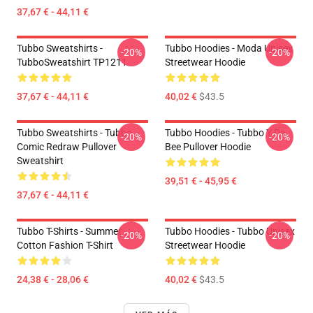
37,67 € - 44,11 €
Tubbo Sweatshirts -
Tubbo Hoodies - Moda Unisex
-20%
-20%
TubboSweatshirt TP1211
Streetwear Hoodie
37,67 € - 44,11 €
40,02 €
$43.5
Tubbo Sweatshirts - Tubbo
Tubbo Hoodies - Tubbo Y Da
-20%
-20%
Comic Redraw Pullover
Bee Pullover Hoodie
Sweatshirt
39,51 € - 45,95 €
37,67 € - 44,11 €
Tubbo T-Shirts - Summer
Tubbo Hoodies - Tubbo Unisex
-20%
-20%
Cotton Fashion T-Shirt
Streetwear Hoodie
24,38 € - 28,06 €
40,02 €
$43.5