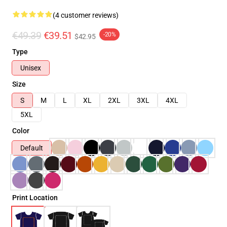
(4 customer reviews)
€49.39
€39.51
-20%
$42.95
Type
Unisex
Size
S
M
L
XL
2XL
3XL
4XL
5XL
Color
Default
Print Location