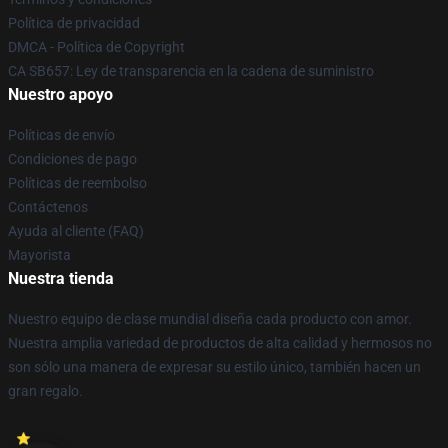
Política de privacidad
DMCA - Política de Copyright
CA SB657: Ley de transparencia en la cadena de suministro
Nuestro apoyo
Políticas de envío
Condiciones de pago
Políticas de reembolso
Contáctenos
Ayuda al cliente (FAQ)
Mayorista
Nuestra tienda
Nuestro equipo de clase mundial diseña cada producto con amor.
Nuestra amplia variedad de productos de alta calidad y hermosos no
son sólo una manera de expresar su estilo único, también hacen un
gran regalo.