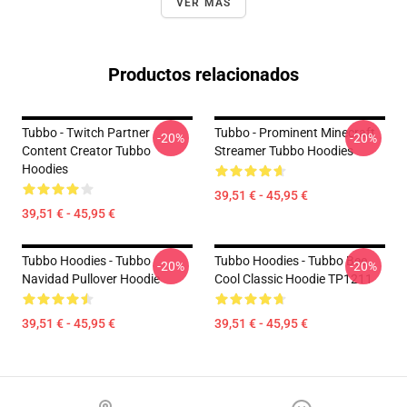
VER MÁS
Productos relacionados
Tubbo - Twitch Partner
Tubbo - Prominent Minecraft
-20%
-20%
Content Creator Tubbo
Streamer Tubbo Hoodies
Hoodies
39,51 € - 45,95 €
39,51 € - 45,95 €
Tubbo Hoodies - Tubbo
Tubbo Hoodies - Tubbo Bee
-20%
-20%
Navidad Pullover Hoodie
Cool Classic Hoodie TP1211
39,51 € - 45,95 €
39,51 € - 45,95 €
Footer