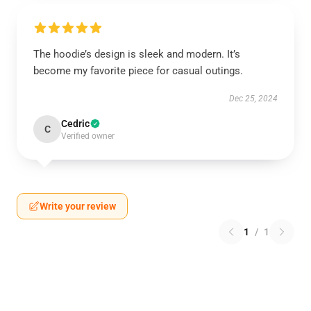
The hoodie’s design is sleek and modern. It’s
become my favorite piece for casual outings.
Dec 25, 2024
Cedric
C
Verified owner
Write your review
1
/
1