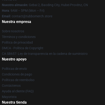
Nuestro almacén
: Gebai 2, Baoding City, Hubei Provënz, CN
Hora
: 9AM – 5PM (Mon – Fri)
Email
: contact@tubbomerch.store
Nuestra empresa
Sobre nosotros
Términos y condiciones
Política de privacidad
DMCA - Política de Copyright
CA SB657: Ley de transparencia en la cadena de suministro
Nuestro apoyo
Políticas de envío
Condiciones de pago
Políticas de reembolso
Contáctenos
Ayuda al cliente (FAQ)
Mayorista
Nuestra tienda