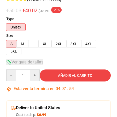
(1 customer reviews)
€50.03
€40.02
-20%
$43.50
Type
Unisex
Size
S
M
L
XL
2XL
3XL
4XL
5XL
Ver guía de tallas
Quantity
AÑADIR AL CARRITO
Esta venta termina en
04
:
31
:
54
Deliver to United States
Cost to ship:
$6.99