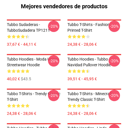
Mejores vendedores de productos
Tubbo Sudaderas -
Tubbo T-Shirts - Fashion
-20%
-20%
TubboSudadera TP1211
Printed T-Shirt
37,67 € - 44,11 €
24,38 € - 28,06 €
Tubbo Hoodies - Moda Unisex
Tubbo Hoodies - Tubbo
-20%
-20%
Streetwear Hoodie
Navidad Pullover Hoodie
40,02 €
$43.5
39,51 € - 45,95 €
Tubbo T-Shirts - Trendy Classic
Tubbo T-Shirts - Minecraft
-20%
-20%
T-Shirt
Trendy Classic T-Shirt
24,38 € - 28,06 €
24,38 € - 28,06 €