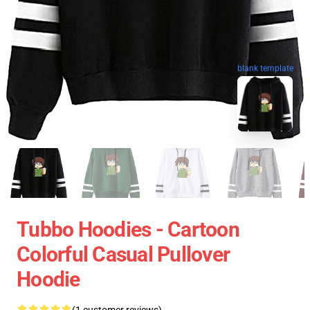
blank template
Tubbo Hoodies - Cartoon
Colorful Casual Pullover
Hoodie