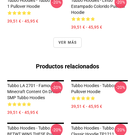
Tubbo Hoodies - Tubbo & Bee
Tubbo Hoodies - Lindo
-20%
-20%
1 Pullover Hoodie
Estampado Colorido Pullover
Hoodie
39,51 € - 45,95 €
39,51 € - 45,95 €
VER MÁS
Productos relacionados
Tubbo LA 2701 - Famous For
Tubbo Hoodies - Tubbox :)
-20%
-20%
Minecraft Content On Dream
Pullover Hoodie
SMP Tubbo Hoodies
39,51 € - 45,95 €
39,51 € - 45,95 €
Tubbo Hoodies - Tubbo
Tubbo Hoodies - Tubbo
-20%
-20%
BETWT WINS THESE Pullover
Classic Hoodie TP1211