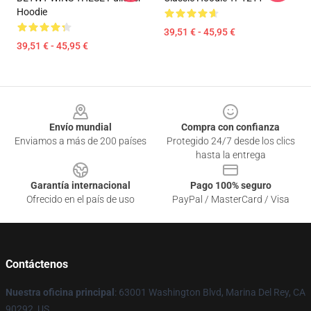
Hoodie
39,51 € - 45,95 €
39,51 € - 45,95 €
Footer
Envío mundial
Compra con confianza
Enviamos a más de 200 países
Protegido 24/7 desde los clics
hasta la entrega
Garantía internacional
Pago 100% seguro
Ofrecido en el país de uso
PayPal / MasterCard / Visa
Contáctenos
Nuestra oficina principal
: 63001 Washington Blvd, Marina Del Rey, CA
90292, US