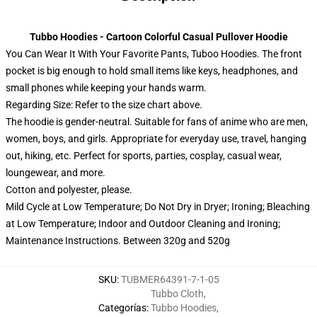
Tubbo Hoodies - Cartoon Colorful Casual Pullover Hoodie
You Can Wear It With Your Favorite Pants, Tuboo Hoodies. The front
pocket is big enough to hold small items like keys, headphones, and
small phones while keeping your hands warm.
Regarding Size: Refer to the size chart above.
The hoodie is gender-neutral. Suitable for fans of anime who are men,
women, boys, and girls. Appropriate for everyday use, travel, hanging
out, hiking, etc. Perfect for sports, parties, cosplay, casual wear,
loungewear, and more.
Cotton and polyester, please.
Mild Cycle at Low Temperature; Do Not Dry in Dryer; Ironing; Bleaching
at Low Temperature; Indoor and Outdoor Cleaning and Ironing;
Maintenance Instructions. Between 320g and 520g
SKU
:
TUBMER64391-7-1-05
Tubbo Cloth
,
Categorías
:
Tubbo Hoodies
,