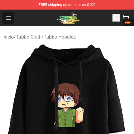
FREE
shipping on orders over $100
Tubbo Store - Official Tubbo Merchandise Shop
Open menu
Inicio
/
Tubbo Cloth
/
Tubbo Hoodies