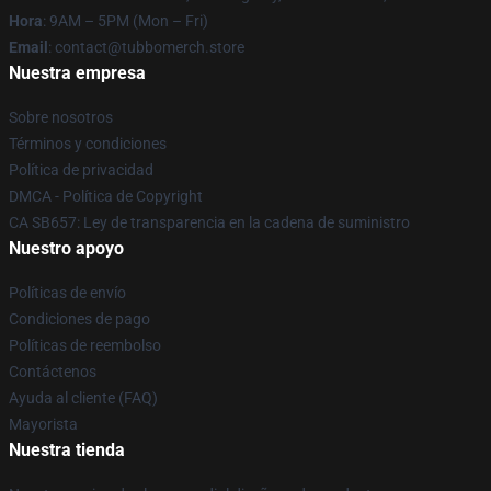
Hora
: 9AM – 5PM (Mon – Fri)
Email
: contact@tubbomerch.store
Nuestra empresa
Sobre nosotros
Términos y condiciones
Política de privacidad
DMCA - Política de Copyright
CA SB657: Ley de transparencia en la cadena de suministro
Nuestro apoyo
Políticas de envío
Condiciones de pago
Políticas de reembolso
Contáctenos
Ayuda al cliente (FAQ)
Mayorista
Nuestra tienda