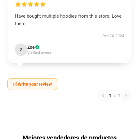
Have bought multiple hoodies from this store. Love
them!
Dec 24, 2024
Zoe
Z
Verified owner
Write your review
1
/
1
Mejores vendedores de productos