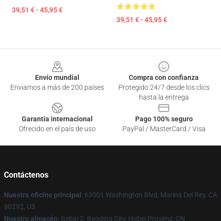
39,51 € - 45,95 €
39,51 € - 45,95 €
Footer
Envío mundial
Compra con confianza
Enviamos a más de 200 países
Protegido 24/7 desde los clics
hasta la entrega
Garantía internacional
Pago 100% seguro
Ofrecido en el país de uso
PayPal / MasterCard / Visa
Contáctenos
Nuestra oficina principal
: 63001 Washington Blvd, Marina Del Rey, CA
90292, US
Nuestro almacén
: Gebai 2, Baoding City, Hubei Provënz, CN