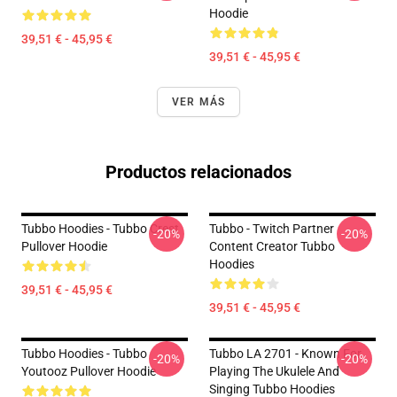
Hoodie
39,51 € - 45,95 €
39,51 € - 45,95 €
VER MÁS
Productos relacionados
Tubbo Hoodies - Tubbo Crest
Tubbo - Twitch Partner
-20%
-20%
Pullover Hoodie
Content Creator Tubbo
Hoodies
39,51 € - 45,95 €
39,51 € - 45,95 €
Tubbo Hoodies - Tubbo
Tubbo LA 2701 - Known For
-20%
-20%
Youtooz Pullover Hoodie
Playing The Ukulele And
Singing Tubbo Hoodies