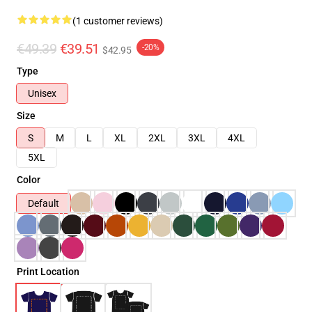
(1 customer reviews)
€49.39
€39.51
-20%
$42.95
Type
Unisex
Size
S
M
L
XL
2XL
3XL
4XL
5XL
Color
Default
Print Location