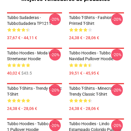
Tubbo Sudaderas -
Tubbo T-Shirts - Fashion
-20%
-20%
TubboSudadera TP1211
Printed T-Shirt
37,67 € - 44,11 €
24,38 € - 28,06 €
Tubbo Hoodies - Moda Unisex
Tubbo Hoodies - Tubbo
-20%
-20%
Streetwear Hoodie
Navidad Pullover Hoodie
40,02 €
$43.5
39,51 € - 45,95 €
Tubbo T-Shirts - Trendy Classic
Tubbo T-Shirts - Minecraft
-20%
-20%
T-Shirt
Trendy Classic T-Shirt
24,38 € - 28,06 €
24,38 € - 28,06 €
Tubbo Hoodies - Tubbo & Bee
Tubbo Hoodies - Lindo
-20%
-20%
1 Pullover Hoodie
Estampado Colorido Pullover