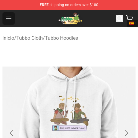
FREE
shipping on orders over $100
Tubbo Store - Official Tubbo Merchandise Shop
Open menu
Inicio
/
Tubbo Cloth
/
Tubbo Hoodies