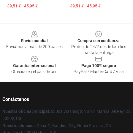
39,51 € - 45,95 €
39,51 € - 45,95 €
Footer
Envío mundial
Compra con confianza
Enviamos a más de 200 países
Protegido 24/7 desde los clics
hasta la entrega
Garantía internacional
Pago 100% seguro
Ofrecido en el país de uso
PayPal / MasterCard / Visa
Contáctenos
Nuestra oficina principal
: 63001 Washington Blvd, Marina Del Rey, CA
90292, US
Nuestro almacén
: Gebai 2, Baoding City, Hubei Provënz, CN
Hora
: 9AM – 5PM (Mon – Fri)