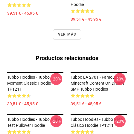
Hoodie
39,51 € - 45,95 €
39,51 € - 45,95 €
VER MÁS
Productos relacionados
Tubbo Hoodies - Tubbo
Tubbo LA 2701 - Famous For
-20%
-20%
Moment Classic Hoodie
Minecraft Content On Dream
TP1211
SMP Tubbo Hoodies
39,51 € - 45,95 €
39,51 € - 45,95 €
Tubbo Hoodies - Tubbo Nuke
Tubbo Hoodies - Tubbo Pato
-20%
-20%
Test Pullover Hoodie
Clásico Hoodie TP1211