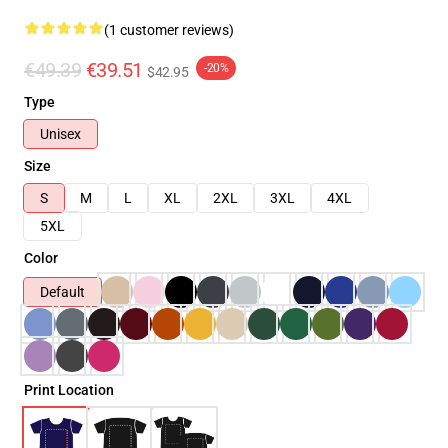
(1 customer reviews)
€49.39
€39.51
-20%
$42.95
Type
Unisex
Size
S
M
L
XL
2XL
3XL
4XL
5XL
Color
Default
Print Location