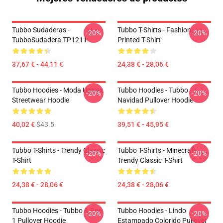
Tubbo Sudaderas -
Tubbo T-Shirts - Fashion
-20%
-20%
TubboSudadera TP1211
Printed T-Shirt
37,67 € - 44,11 €
24,38 € - 28,06 €
Tubbo Hoodies - Moda Unisex
Tubbo Hoodies - Tubbo
-20%
-20%
Streetwear Hoodie
Navidad Pullover Hoodie
40,02 €
$43.5
39,51 € - 45,95 €
Tubbo T-Shirts - Trendy Classic
Tubbo T-Shirts - Minecraft
-20%
-20%
T-Shirt
Trendy Classic T-Shirt
24,38 € - 28,06 €
24,38 € - 28,06 €
Tubbo Hoodies - Tubbo & Bee
Tubbo Hoodies - Lindo
-20%
-20%
1 Pullover Hoodie
Estampado Colorido Pullover