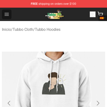
FREE
shipping on orders over $100
Tubbo Store - Official Tubbo Merchandise Shop
Open menu
Inicio
/
Tubbo Cloth
/
Tubbo Hoodies