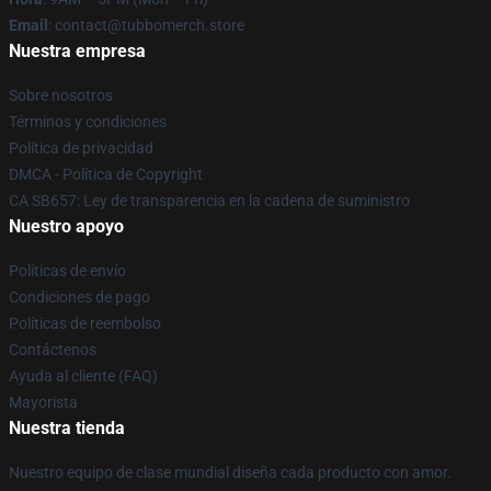
Email
: contact@tubbomerch.store
Nuestra empresa
Sobre nosotros
Términos y condiciones
Política de privacidad
DMCA - Política de Copyright
CA SB657: Ley de transparencia en la cadena de suministro
Nuestro apoyo
Políticas de envío
Condiciones de pago
Políticas de reembolso
Contáctenos
Ayuda al cliente (FAQ)
Mayorista
Nuestra tienda
Nuestro equipo de clase mundial diseña cada producto con amor.