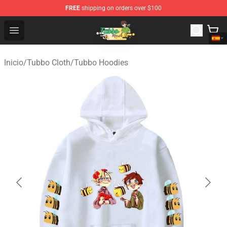
FREE
shipping on orders over $100
Tubbo Store - Official Tubbo Merchandise Shop
Open menu
Inicio
/
Tubbo Cloth
/
Tubbo Hoodies