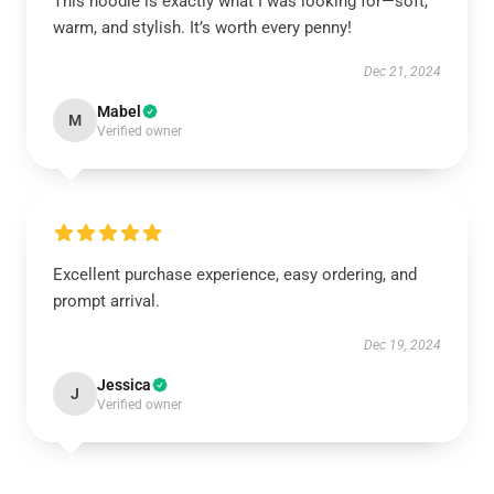
This hoodie is exactly what I was looking for—soft,
warm, and stylish. It’s worth every penny!
Dec 21, 2024
Mabel
M
Verified owner
Excellent purchase experience, easy ordering, and
prompt arrival.
Dec 19, 2024
Jessica
J
Verified owner