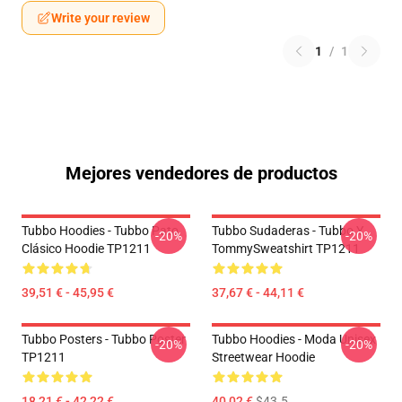
Write your review
1
/
1
Mejores vendedores de productos
Tubbo Hoodies - Tubbo Pato
Tubbo Sudaderas - Tubbo Y
-20%
-20%
Clásico Hoodie TP1211
TommySweatshirt TP1211
39,51 € - 45,95 €
37,67 € - 44,11 €
Tubbo Posters - Tubbo Poster
Tubbo Hoodies - Moda Unisex
-20%
-20%
TP1211
Streetwear Hoodie
18,21 € - 42,22 €
40,02 €
$43.5