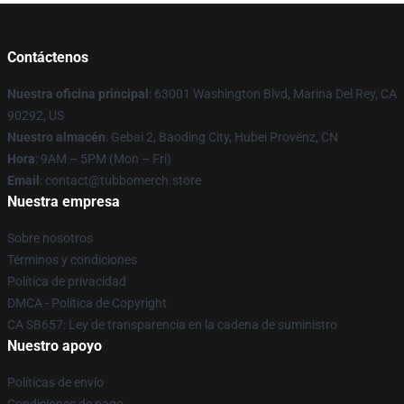
Contáctenos
Nuestra oficina principal
: 63001 Washington Blvd, Marina Del Rey, CA
90292, US
Nuestro almacén
: Gebai 2, Baoding City, Hubei Provënz, CN
Hora
: 9AM – 5PM (Mon – Fri)
Email
: contact@tubbomerch.store
Nuestra empresa
Sobre nosotros
Términos y condiciones
Política de privacidad
DMCA - Política de Copyright
CA SB657: Ley de transparencia en la cadena de suministro
Nuestro apoyo
Políticas de envío