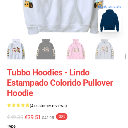
blank template
Tubbo Hoodies - Lindo
Estampado Colorido Pullover
Hoodie
(4 customer reviews)
€49.39
€39.51
-20%
$42.95
Type