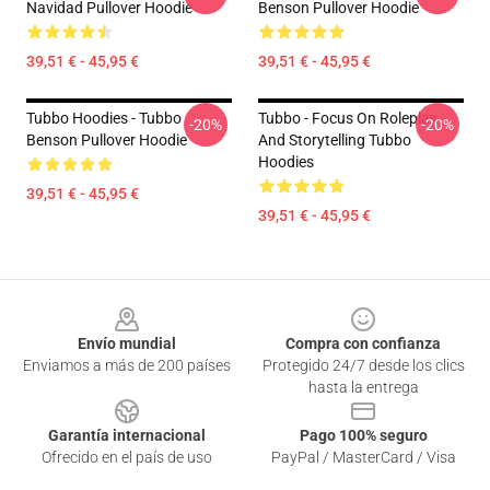
Navidad Pullover Hoodie
Benson Pullover Hoodie
39,51 € - 45,95 €
39,51 € - 45,95 €
Tubbo Hoodies - Tubbo
Tubbo - Focus On Roleplay
-20%
-20%
Benson Pullover Hoodie
And Storytelling Tubbo
Hoodies
39,51 € - 45,95 €
39,51 € - 45,95 €
Footer
Envío mundial
Compra con confianza
Enviamos a más de 200 países
Protegido 24/7 desde los clics
hasta la entrega
Garantía internacional
Pago 100% seguro
Ofrecido en el país de uso
PayPal / MasterCard / Visa