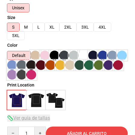
Unisex
Size
S
M
L
XL
2XL
3XL
4XL
5XL
Color
Default
Print Location
Ver guía de tallas
Quantity
AÑADIR AL CARRITO