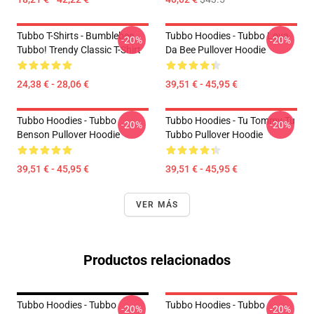
Tubbo T-Shirts - Bumblebee
Tubbo Hoodies - Tubbo Lova
-20%
-20%
Tubbo! Trendy Classic T-Shirt
Da Bee Pullover Hoodie
24,38 € - 28,06 €
39,51 € - 45,95 €
Tubbo Hoodies - Tubbo
Tubbo Hoodies - Tu Tommy Tu
-20%
-20%
Benson Pullover Hoodie
Tubbo Pullover Hoodie
39,51 € - 45,95 €
39,51 € - 45,95 €
VER MÁS
Productos relacionados
Tubbo Hoodies - Tubbo
Tubbo Hoodies - Tubbo
-20%
-20%