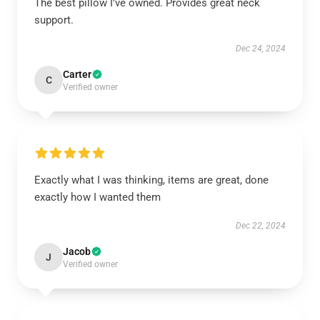
The best pillow I’ve owned. Provides great neck
support.
Dec 24, 2024
Carter
C
Verified owner
Exactly what I was thinking, items are great, done
exactly how I wanted them
Dec 22, 2024
Jacob
J
Verified owner