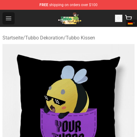
FREE
shipping on orders over $100
Tubbo Store - Official Tubbo Merchandise Shop
Open menu
Startseite
/
Tubbo Dekoration
/
Tubbo Kissen