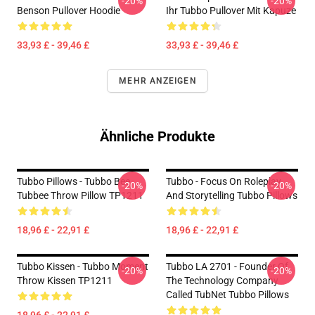
-20%
-20%
Benson Pullover Hoodie
Ihr Tubbo Pullover Mit Kapuze
33,93 £ - 39,46 £
33,93 £ - 39,46 £
MEHR ANZEIGEN
Ähnliche Produkte
Tubbo Pillows - Tubbo Bee
Tubbo - Focus On Roleplay
-20%
-20%
Tubbee Throw Pillow TP1211
And Storytelling Tubbo Pillows
18,96 £ - 22,91 £
18,96 £ - 22,91 £
Tubbo Kissen - Tubbo Moment
Tubbo LA 2701 - Founder Of
-20%
-20%
Throw Kissen TP1211
The Technology Company
Called TubNet Tubbo Pillows