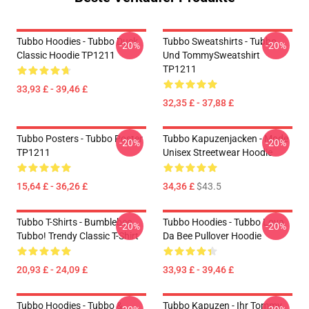
Tubbo Hoodies - Tubbo Duck
Tubbo Sweatshirts - Tubbo
-20%
-20%
Classic Hoodie TP1211
Und TommySweatshirt
TP1211
33,93 £ - 39,46 £
32,35 £ - 37,88 £
Tubbo Posters - Tubbo Poster
Tubbo Kapuzenjacken - Mode
-20%
-20%
TP1211
Unisex Streetwear Hoodie
15,64 £ - 36,26 £
34,36 £
$43.5
Tubbo T-Shirts - Bumblebee
Tubbo Hoodies - Tubbo Lova
-20%
-20%
Tubbo! Trendy Classic T-Shirt
Da Bee Pullover Hoodie
20,93 £ - 24,09 £
33,93 £ - 39,46 £
Tubbo Hoodies - Tubbo &
Tubbo Kapuzen - Ihr Tommy