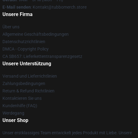
E-Mail senden
: Kontakt@tubbomerch.store
Unsere Firma
Über uns
Allgemeine Geschäftsbedingungen
Datenschutzrichtlinien
DMCA - Copyright Policy
CA SB657: Lieferkettentransparenzgesetz
Unsere Unterstützung
Versand und Lieferrichtlinien
Zahlungsbedingungen
Return & Refund Richtlinien
Kontaktieren Sie uns
Kundenhilfe (FAQ)
Werdegang
Unser Shop
Unser erstklassiges Team entwickelt jedes Produkt mit Liebe. Unsere