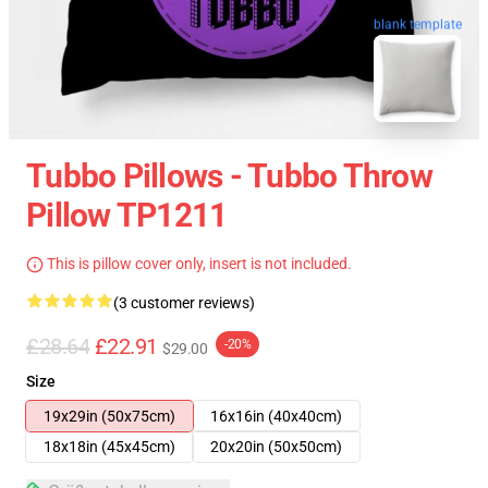
blank template
Tubbo Pillows - Tubbo Throw
Pillow TP1211
This is pillow cover only, insert is not included.
(3 customer reviews)
£28.64
£22.91
-20%
$29.00
Size
19x29in (50x75cm)
16x16in (40x40cm)
18x18in (45x45cm)
20x20in (50x50cm)