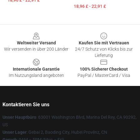
18,96 £ - 22,91 £
18,96 £ - 22,91 £
Footer
Weltweiter Versand
Kaufen Sie mit Vertrauen
Wir versenden in über 200 Länder
24/7 Schutz von Klicks bis zur
Lieferung
Internationale Garantie
100% Sicherer Checkout
Im Nutzungsland angeboten
PayPal / MasterCard / Visa
Kontaktieren Sie uns
Unser Hauptbüro
: 63001 Washington Blvd, Marina Del Rey, CA 90292,
US
Unser Lager
: Gebai 2, Baoding City, Hubei Provënz, CN
Geruch
: 9AM – 5PM (Mon – Fri)