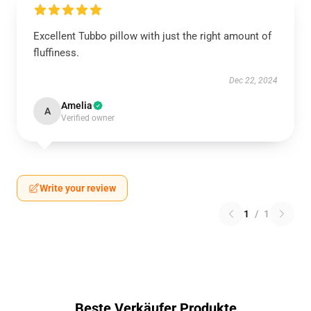
Excellent Tubbo pillow with just the right amount of
fluffiness.
Dec 22, 2024
Amelia
A
Verified owner
Write your review
1
/
1
Beste Verkäufer Produkte