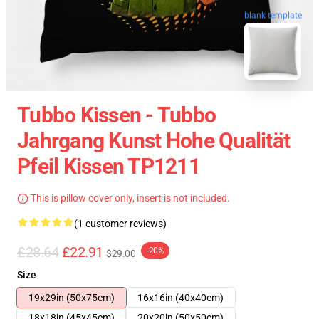
blank template
Tubbo Kissen - Tubbo
Jahrgang Kunst Hohe Qualität
Pfeil Kissen TP1211
This is pillow cover only, insert is not included.
(1 customer reviews)
£28.64
£22.91
-20%
$29.00
Size
19x29in (50x75cm)
16x16in (40x40cm)
18x18in (45x45cm)
20x20in (50x50cm)