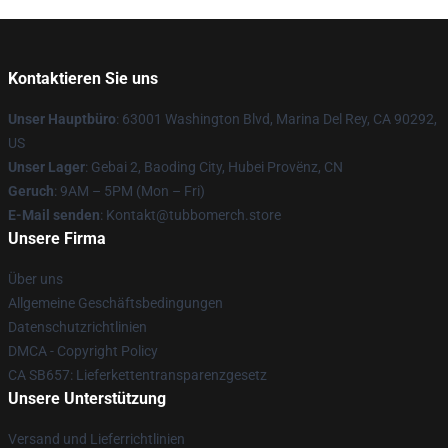
Kontaktieren Sie uns
Unser Hauptbüro
: 63001 Washington Blvd, Marina Del Rey, CA 90292,
US
Unser Lager
: Gebai 2, Baoding City, Hubei Provënz, CN
Geruch
: 9AM – 5PM (Mon – Fri)
E-Mail senden
: Kontakt@tubbomerch.store
Unsere Firma
Über uns
Allgemeine Geschäftsbedingungen
Datenschutzrichtlinien
DMCA - Copyright Policy
CA SB657: Lieferkettentransparenzgesetz
Unsere Unterstützung
Versand und Lieferrichtlinien