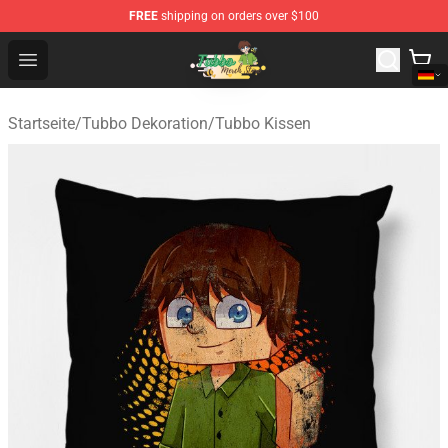
FREE
shipping on orders over $100
Tubbo Store - Official Tubbo Merchandise Shop
Open menu
Startseite
/
Tubbo Dekoration
/
Tubbo Kissen