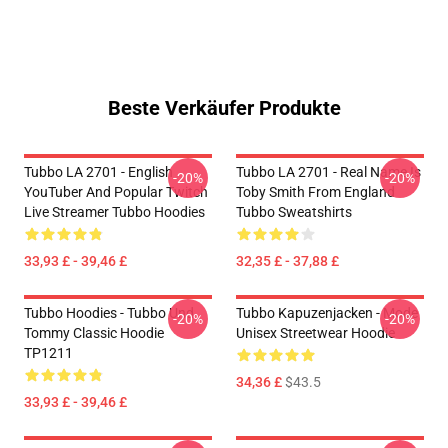
Beste Verkäufer Produkte
Tubbo LA 2701 - English
Tubbo LA 2701 - Real Name Is
-20%
-20%
YouTuber And Popular Twitch
Toby Smith From England
Live Streamer Tubbo Hoodies
Tubbo Sweatshirts
33,93 £ - 39,46 £
32,35 £ - 37,88 £
Tubbo Hoodies - Tubbo Und
Tubbo Kapuzenjacken - Mode
-20%
-20%
Tommy Classic Hoodie
Unisex Streetwear Hoodie
TP1211
34,36 £
$43.5
33,93 £ - 39,46 £