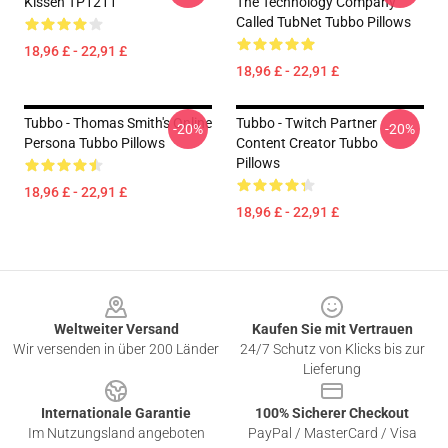
Kissen TP1211
The Technology Company
Called TubNet Tubbo Pillows
18,96 £ - 22,91 £
18,96 £ - 22,91 £
Tubbo - Thomas Smith's Online
Tubbo - Twitch Partner
-20%
-20%
Persona Tubbo Pillows
Content Creator Tubbo
Pillows
18,96 £ - 22,91 £
18,96 £ - 22,91 £
Footer
Weltweiter Versand
Kaufen Sie mit Vertrauen
Wir versenden in über 200 Länder
24/7 Schutz von Klicks bis zur
Lieferung
Internationale Garantie
100% Sicherer Checkout
Im Nutzungsland angeboten
PayPal / MasterCard / Visa