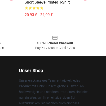
Short Sleeve Printed T-Shirt
20,93 £ - 24,09 £
e
100% Sicherer Checkout
ten
PayPal / MasterCard / Visa
Unser Shop
Unser erstklassiges Team entwickelt jedes
Produkt mit Liebe. Unsere große Auswahl an
hochwertigen und schönen Produkten sind nicht
nur ein Weg, um Ihren einzigartigen Stil
auszudrücken, sie machen auch ein tolles