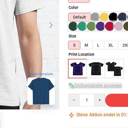
Color
Default
Size
S
M
L
XL
2X
Print Location
blank template
Größentabelle anzeigen
Quantity
Diese Aktion endet in
01