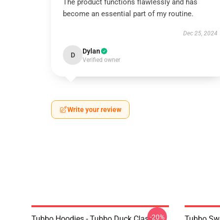
The product functions flawlessly and has
become an essential part of my routine.
Dec 25, 2024
Dylan
D
Verified owner
Write your review
-20%
Tubbo Hoodies - Tubbo Duck Classic
Tubbo Swe