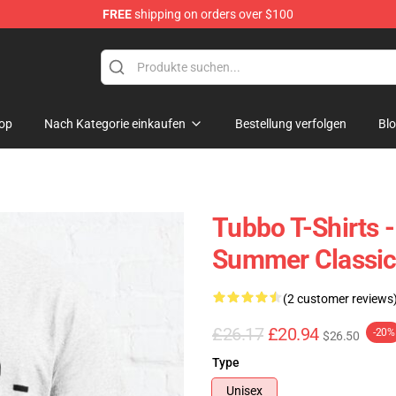
FREE
shipping on orders over $100
op
Nach Kategorie einkaufen
Bestellung verfolgen
Bl
Tubbo T-Shirts -
Summer Classic 
(2 customer reviews
£26.17
£20.94
-20%
$26.50
Type
Unisex