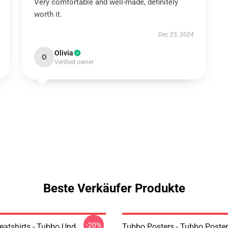
Very comfortable and well-made, definitely
worth it.
Dec 25, 2024
Olivia
O
Verified owner
Beste Verkäufer Produkte
-20%
atshirts - Tubbo Und
Tubbo Posters - Tubbo Poste