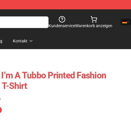
Kundenservice
Warenkorb anzeigen
og
Kontakt
 I’m A Tubbo Printed Fashion
T-Shirt
)