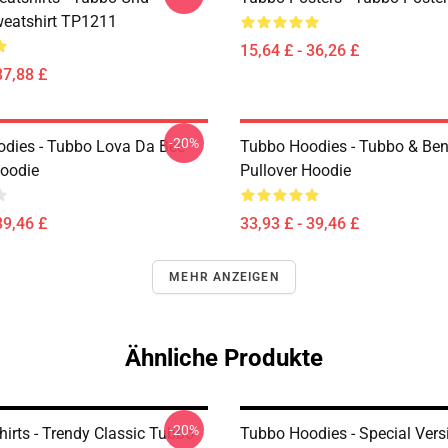
atshirt TP1211
15,64 £ - 36,26 £
37,88 £
-20%
dies - Tubbo Lova Da Bee
Tubbo Hoodies - Tubbo & Be
Hoodie
Pullover Hoodie
39,46 £
33,93 £ - 39,46 £
MEHR ANZEIGEN
Ähnliche Produkte
-20%
irts - Trendy Classic Tubbo
Tubbo Hoodies - Special Vers