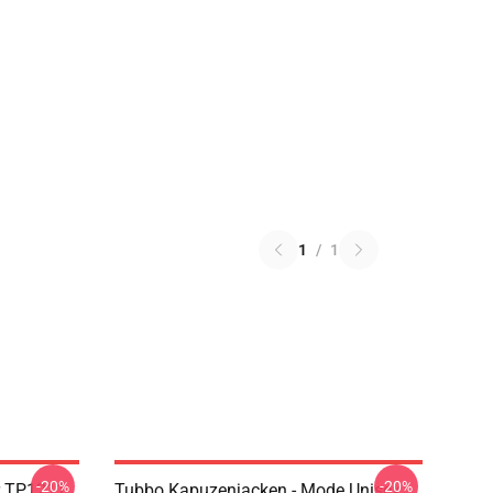
1
/
1
-20%
-20%
r TP1211
Tubbo Kapuzenjacken - Mode Unisex