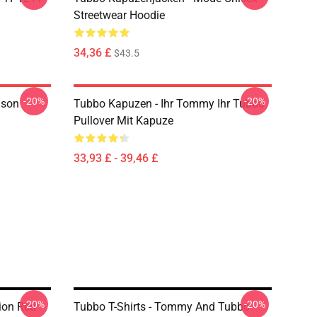
Streetwear Hoodie
34,36 £
$43.5
-20%
-20%
nson
Tubbo Kapuzen - Ihr Tommy Ihr Tubbo
Pullover Mit Kapuze
33,93 £ - 39,46 £
-20%
-20%
ion Red
Tubbo T-Shirts - Tommy And Tubbo