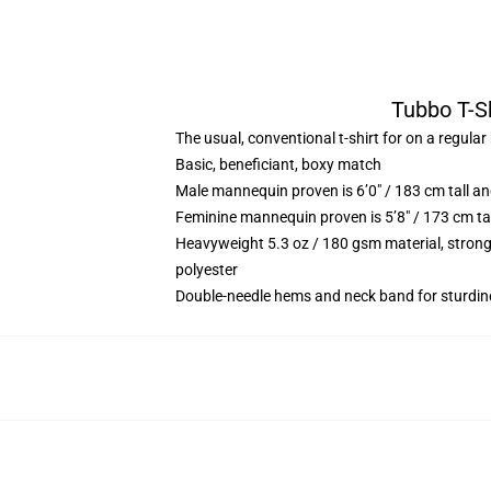
Tubbo T-Sh
The usual, conventional t-shirt for on a regular
Basic, beneficiant, boxy match
Male mannequin proven is 6’0″ / 183 cm tall 
Feminine mannequin proven is 5’8″ / 173 cm ta
Heavyweight 5.3 oz / 180 gsm material, strong
polyester
Double-needle hems and neck band for sturdin