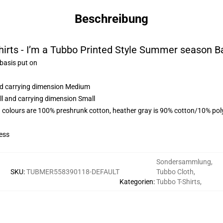
Beschreibung
irts - I’m a Tubbo Printed Style Summer season Ba
 basis put on
and carrying dimension Medium
ll and carrying dimension Small
 colours are 100% preshrunk cotton, heather gray is 90% cotton/10% pol
ess
Sondersammlung
,
SKU
:
TUBMER558390118-DEFAULT
Tubbo Cloth
,
Kategorien
:
Tubbo T-Shirts
,