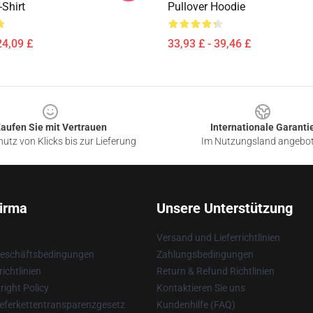
Shirt
Pullover Hoodie
24,09 £
33,93 £ - 39,46 £
aufen Sie mit Vertrauen
Internationale Garanti
utz von Klicks bis zur Lieferung
Im Nutzungsland angebo
irma
Unsere Unterstützung
Versand und Lieferrichtlinien
Geschäftsbedingungen
Zahlungsbedingungen
ichtlinien
Return & Refund Richtlinien
ight Policy
Kontaktieren Sie uns
eferkettentransparenzgesetz
Kundenhilfe (FAQ)