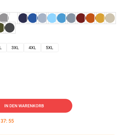
L
3XL
4XL
5XL
IN DEN WARENKORB
:
37
:
54