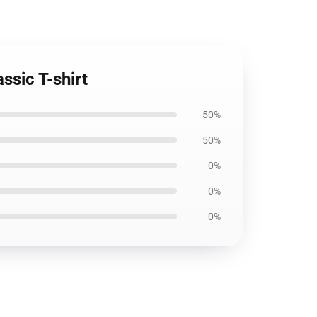
ssic T-shirt
50%
50%
0%
0%
0%