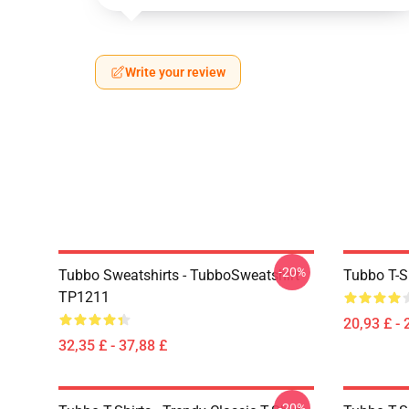
Write your review
-20%
Tubbo Sweatshirts - TubboSweatshirt
Tubbo T-Sh
TP1211
20,93 £ - 
32,35 £ - 37,88 £
-20%