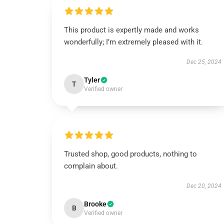
This product is expertly made and works
wonderfully; I’m extremely pleased with it.
Dec 25, 2024
Tyler
T
Verified owner
Trusted shop, good products, nothing to
complain about.
Dec 20, 2024
Brooke
B
Verified owner