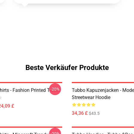
Beste Verkäufer Produkte
-20%
irts - Fashion Printed T-Shirt
Tubbo Kapuzenjacken - Mode
Streetwear Hoodie
24,09 £
34,36 £
$43.5
-20%