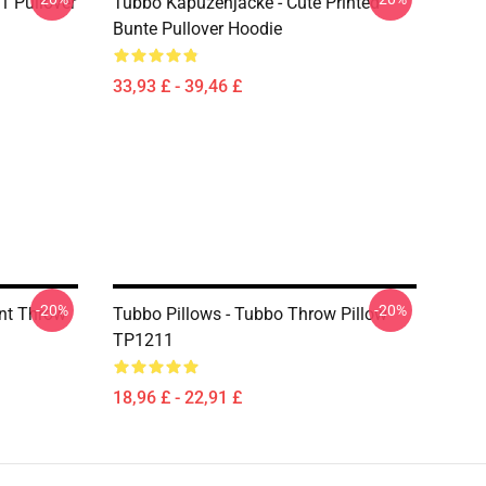
1 Pullover
Tubbo Kapuzenjacke - Cute Printed
Bunte Pullover Hoodie
33,93 £ - 39,46 £
-20%
-20%
nt Throw
Tubbo Pillows - Tubbo Throw Pillow
TP1211
18,96 £ - 22,91 £