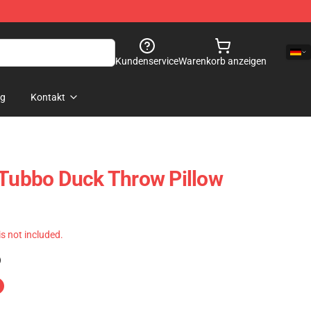
Kundenservice
Warenkorb anzeigen
og
Kontakt
 Tubbo Duck Throw Pillow
 is not included.
)