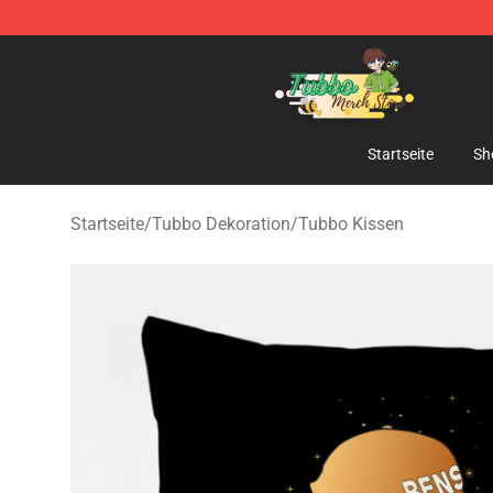
Tubbo Store - Official Tubbo Merchandise Shop
Startseite
Sh
Startseite
/
Tubbo Dekoration
/
Tubbo Kissen