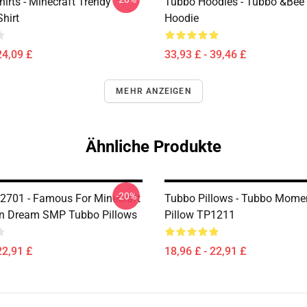
irts - Minecraft Trendy
Tubbo Hoodies - Tubbo &Bee 
Shirt
Hoodie
24,09 £
33,93 £ - 39,46 £
MEHR ANZEIGEN
Ähnliche Produkte
-20%
2701 - Famous For Minecraft
Tubbo Pillows - Tubbo Mome
n Dream SMP Tubbo Pillows
Pillow TP1211
22,91 £
18,96 £ - 22,91 £