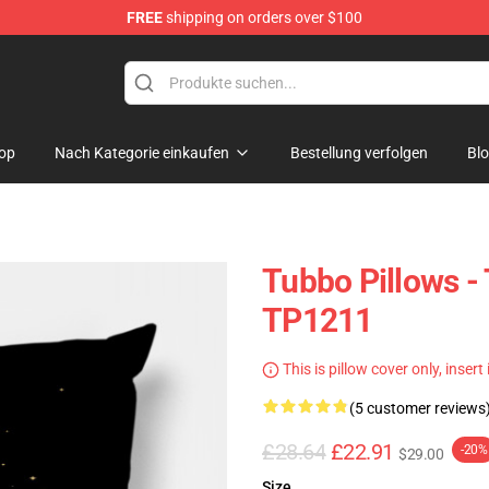
FREE
shipping on orders over $100
op
Nach Kategorie einkaufen
Bestellung verfolgen
Bl
Tubbo Pillows -
TP1211
This is pillow cover only, insert
(5 customer reviews
£28.64
£22.91
-20%
$29.00
Size