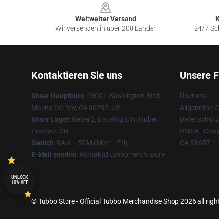
Weltweiter Versand
K
Wir versenden in über 200 Länder
24/7 Sch
Kontaktieren Sie uns
Unsere F
Unser Hauptbüro
: 63001 Washington Blvd,
Über uns
Marina Del Rey, CA 90292, US
Allgemeine 
Unser Lager
: Gebai 2, Baoding City, Hubei
Datenschutzr
Provënz, CN
DMCA - Copyr
Geruch
: 9AM – 5PM (Mon – Fri)
CA SB657: Li
E-Mail senden
: Kontakt@tubbomerch.store
UNLOCK
10% OFF
© Tubbo Store - Official Tubbo Merchandise Shop 2026 all righ