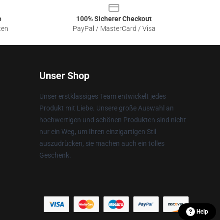
e
100% Sicherer Checkout
ten
PayPal / MasterCard / Visa
Unser Shop
Unser erstklassiges Team entwickelt jedes
Produkt mit Liebe. Unsere große Auswahl an
hochwertigen und schönen Produkten sind nicht
nur ein Weg, um Ihren einzigartigen Stil
auszudrücken, sie machen auch ein tolles
Geschenk.
Help