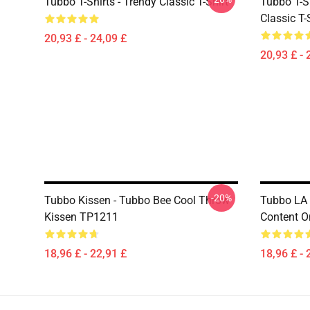
Tubbo T-Shirts - Trendy Classic T-Shirt
Tubbo T-Sh
Classic T-
20,93 £ - 24,09 £
20,93 £ - 
-20%
Tubbo Kissen - Tubbo Bee Cool Throw
Tubbo LA 
Kissen TP1211
Content O
18,96 £ - 22,91 £
18,96 £ - 
Footer