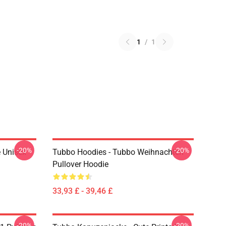
1
/
1
-20%
-20%
 Unisex
Tubbo Hoodies - Tubbo Weihnachten
Pullover Hoodie
33,93 £ - 39,46 £
-20%
-20%