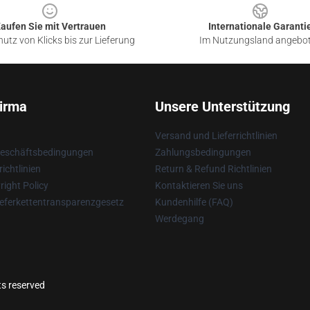
aufen Sie mit Vertrauen
Internationale Garanti
utz von Klicks bis zur Lieferung
Im Nutzungsland angebo
irma
Unsere Unterstützung
Versand und Lieferrichtlinien
Geschäftsbedingungen
Zahlungsbedingungen
ichtlinien
Return & Refund Richtlinien
ight Policy
Kontaktieren Sie uns
eferkettentransparenzgesetz
Kundenhilfe (FAQ)
Werdegang
ts reserved