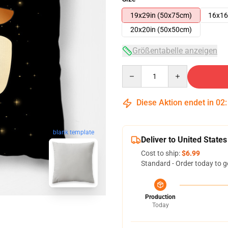
19x29in (50x75cm)
16x16
20x20in (50x50cm)
Größentabelle anzeigen
Quantity
Diese Aktion endet in
02
blank template
Deliver to United States
Cost to ship:
$6.99
Standard - Order today to g
Production
Today