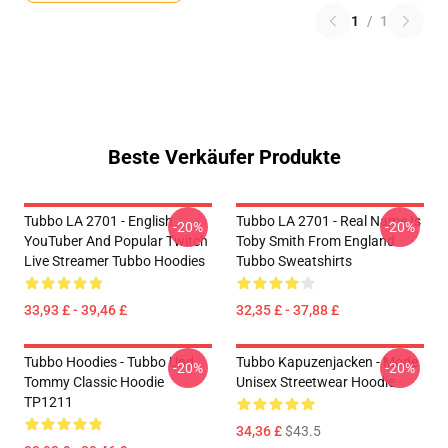
1
/
1
Beste Verkäufer Produkte
Tubbo LA 2701 - English
Tubbo LA 2701 - Real Name Is
-20%
-20%
YouTuber And Popular Twitch
Toby Smith From England
Live Streamer Tubbo Hoodies
Tubbo Sweatshirts
33,93 £ - 39,46 £
32,35 £ - 37,88 £
Tubbo Hoodies - Tubbo Und
Tubbo Kapuzenjacken - Mode
-20%
-20%
Tommy Classic Hoodie
Unisex Streetwear Hoodie
TP1211
34,36 £
$43.5