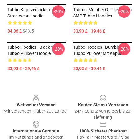
Tubbo Kapuzenjacken - Unisex
Tubbo - Member Of The Dream
-20%
-20%
Streetwear Hoodie
SMP Tubbo Hoodies
34,36 £
$43.5
33,93 £ - 39,46 £
Tubbo Hoodies - Black Your
Tubbo Hoodies - Bumblebee!
-20%
-20%
Tubbo Pullover Hoodie
Tubbo Pullover Mit Kapuze
33,93 £ - 39,46 £
33,93 £ - 39,46 £
Footer
Weltweiter Versand
Kaufen Sie mit Vertrauen
Wir versenden in über 200 Länder
24/7 Schutz von Klicks bis zur
Lieferung
Internationale Garantie
100% Sicherer Checkout
Im Nutzungsland angeboten
PayPal / MasterCard / Visa