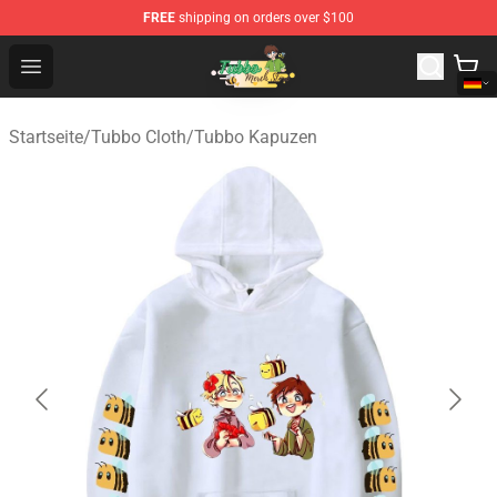
FREE
shipping on orders over $100
Tubbo Store - Official Tubbo Merchandise Shop
Open menu
Startseite
/
Tubbo Cloth
/
Tubbo Kapuzen