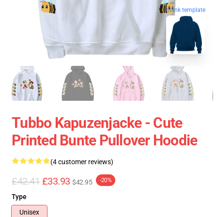
blank template
Tubbo Kapuzenjacke - Cute
Printed Bunte Pullover Hoodie
(4 customer reviews)
£42.41
£33.93
-20%
$42.95
Type
Unisex