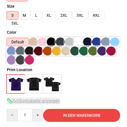
Size
S
M
L
XL
2XL
3XL
4XL
5XL
Color
Default
Print Location
Größentabelle anzeigen
Quantity
IN DEN WARENKORB