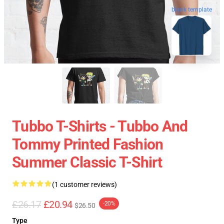
blank template
Tubbo T-Shirts - Tubbo And
Tommy Printed Fashion
Summer Classic T-Shirt
(1 customer reviews)
£26.17
£20.94
-20%
$26.50
Type