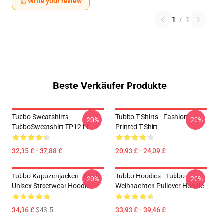
Write your review
1
/
1
Beste Verkäufer Produkte
Tubbo Sweatshirts -
Tubbo T-Shirts - Fashion
-20%
-20%
TubboSweatshirt TP1211
Printed T-Shirt
32,35 £ - 37,88 £
20,93 £ - 24,09 £
Tubbo Kapuzenjacken - Mode
Tubbo Hoodies - Tubbo
-20%
-20%
Unisex Streetwear Hoodie
Weihnachten Pullover Hoodie
34,36 £
$43.5
33,93 £ - 39,46 £