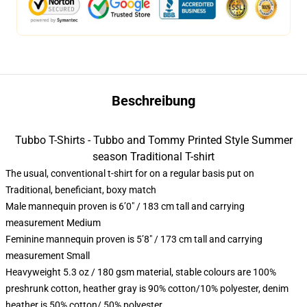
Beschreibung
Tubbo T-Shirts - Tubbo and Tommy Printed Style Summer
season Traditional T-shirt
The usual, conventional t-shirt for on a regular basis put on
Traditional, beneficiant, boxy match
Male mannequin proven is 6’0″ / 183 cm tall and carrying
measurement Medium
Feminine mannequin proven is 5’8″ / 173 cm tall and carrying
measurement Small
Heavyweight 5.3 oz / 180 gsm material, stable colours are 100%
preshrunk cotton, heather gray is 90% cotton/10% polyester, denim
heather is 50% cotton/ 50% polyester