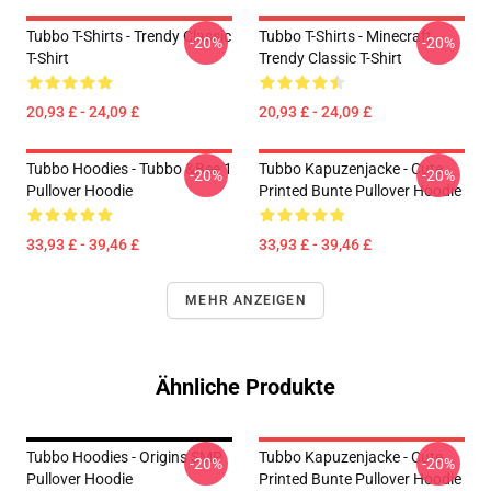
Tubbo T-Shirts - Trendy Classic
Tubbo T-Shirts - Minecraft
-20%
-20%
T-Shirt
Trendy Classic T-Shirt
20,93 £ - 24,09 £
20,93 £ - 24,09 £
Tubbo Hoodies - Tubbo &Bee 1
Tubbo Kapuzenjacke - Cute
-20%
-20%
Pullover Hoodie
Printed Bunte Pullover Hoodie
33,93 £ - 39,46 £
33,93 £ - 39,46 £
MEHR ANZEIGEN
Ähnliche Produkte
Tubbo Hoodies - Origins SMP
Tubbo Kapuzenjacke - Cute
-20%
-20%
Pullover Hoodie
Printed Bunte Pullover Hoodie