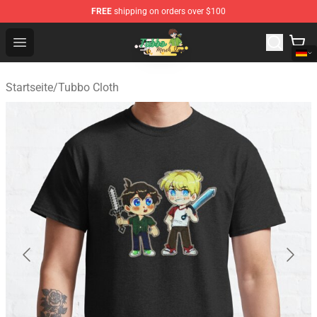
FREE
shipping on orders over $100
Tubbo Store - Official Tubbo Merchandise Shop
Open menu
Startseite
/
Tubbo Cloth