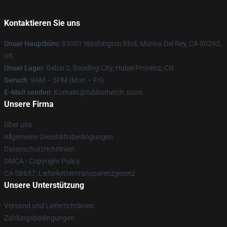
Kontaktieren Sie uns
Unser Hauptbüro
: 63001 Washington Blvd, Marina Del Rey, CA 90292,
US
Unser Lager
: Gebai 2, Baoding City, Hubei Provënz, CN
Geruch
: 9AM – 5PM (Mon – Fri)
E-Mail senden
: Kontakt@tubbomerch.store
Unsere Firma
Über uns
Allgemeine Geschäftsbedingungen
Datenschutzrichtlinien
DMCA - Copyright Policy
CA SB657: Lieferkettentransparenzgesetz
Unsere Unterstützung
Versand und Lieferrichtlinien
Zahlungsbedingungen