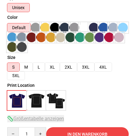
Unisex
Color
Default
Size
S
M
L
XL
2XL
3XL
4XL
5XL
Print Location
Größentabelle anzeigen
Quantity
IN DEN WARENKORB