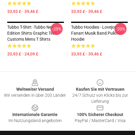
33,93 £ - 39,46 £
33,93 £ - 39,46 £
Tubbo T-Shirt -Tubbo New
Tubbo Hoodies - Lovejoy
-20%
-20%
Edition Shirts Graphic Tees
Fanart Musik Band Pullover
Customs Mens T Shirts
Hoodie
20,93 £ - 24,09 £
33,93 £ - 39,46 £
Footer
Weltweiter Versand
Kaufen Sie mit Vertrauen
Wir versenden in über 200 Länder
24/7 Schutz von Klicks bis zur
Lieferung
Internationale Garantie
100% Sicherer Checkout
Im Nutzungsland angeboten
PayPal / MasterCard / Visa