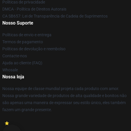
Políticas de privacidade
DMCA - Política de Direitos Autorais
CA SB657: Lei de Transparência de Cadeia de Suprimentos
Nosso Suporte
Políticas de envio e entrega
Termos de pagamento
Políticas de devolução e reembolso
Contacte-nos
Ajuda ao cliente (FAQ)
Whosale
Nossa loja
Nossa equipe de classe mundial projeta cada produto com amor.
Nossa grande variedade de produtos de alta qualidade e bonitos não
são apenas uma maneira de expressar seu estilo único, eles também
fazem um grande presente.