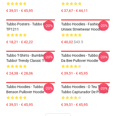
€ 39,51 - € 45,95
€ 37,67 - € 44,11
Tubbo Posters - Tubbo Poster
Tubbo Hoodies - Fashion
-20%
-20%
TP1211
Unisex Streetwear Hoodie
€ 18,21 - € 42,22
€ 40,02
$43.5
Tubbo T-Shirts - Bumblebee
Tubbo Hoodies - Tubbo Lova
-20%
-20%
Tubbo! Trendy Classic T-Shirt
Da Bee Pullover Hoodie
€ 24,38 - € 28,06
€ 39,51 - € 45,95
Tubbo Hoodies - Tubbo
Tubbo Hoodies - O Teu Tommy
-20%
-20%
Benson Pullover Hoodie
Tubbo Capturador De Pulôver
€ 39,51 - € 45,95
€ 39,51 - € 45,95