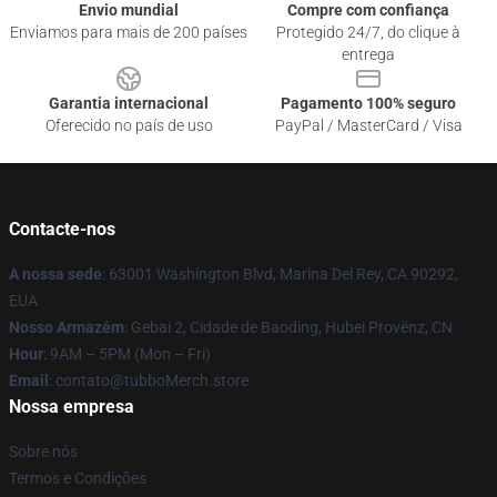
Envio mundial
Compre com confiança
Enviamos para mais de 200 países
Protegido 24/7, do clique à
entrega
Garantia internacional
Pagamento 100% seguro
Oferecido no país de uso
PayPal / MasterCard / Visa
Contacte-nos
A nossa sede
: 63001 Washington Blvd, Marina Del Rey, CA 90292,
EUA
Nosso Armazém
: Gebai 2, Cidade de Baoding, Hubei Provënz, CN
Hour
: 9AM – 5PM (Mon – Fri)
Email
: contato@tubboMerch.store
Nossa empresa
Sobre nós
Termos e Condições