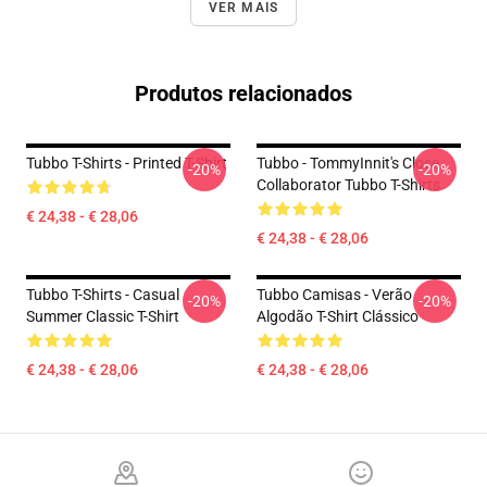
VER MAIS
Produtos relacionados
Tubbo T-Shirts - Printed T-Shirt
Tubbo - TommyInnit's Close
-20%
-20%
Collaborator Tubbo T-Shirts
€ 24,38 - € 28,06
€ 24,38 - € 28,06
Tubbo T-Shirts - Casual
Tubbo Camisas - Verão
-20%
-20%
Summer Classic T-Shirt
Algodão T-Shirt Clássico
€ 24,38 - € 28,06
€ 24,38 - € 28,06
Footer