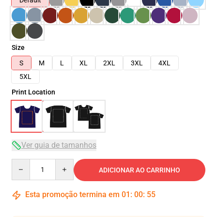
Default
Size
S
M
L
XL
2XL
3XL
4XL
5XL
Print Location
Ver guia de tamanhos
Quantity
ADICIONAR AO CARRINHO
Esta promoção termina em
01
:
00
:
54