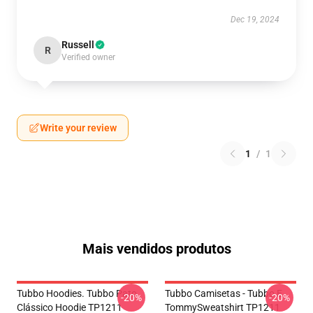
Dec 19, 2024
Russell
R
Verified owner
Write your review
1
/
1
Mais vendidos produtos
Tubbo Hoodies. Tubbo Pato
Tubbo Camisetas - Tubbo E
-20%
-20%
Clássico Hoodie TP1211
TommySweatshirt TP1211