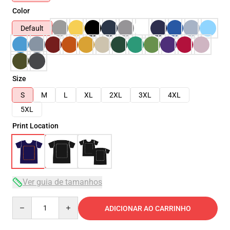
Color
Default
Size
S
M
L
XL
2XL
3XL
4XL
5XL
Print Location
Ver guia de tamanhos
Quantity
ADICIONAR AO CARRINHO