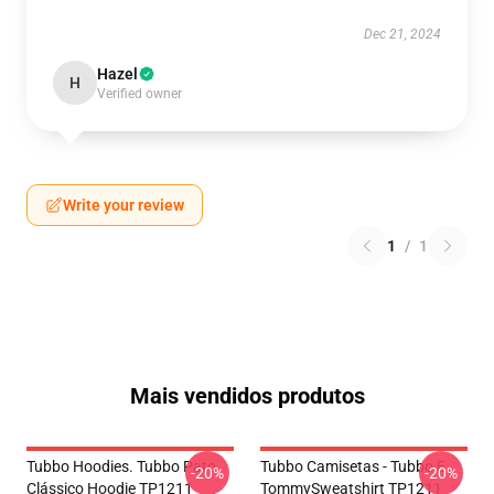
Dec 21, 2024
Hazel
H
Verified owner
Write your review
1
/
1
Mais vendidos produtos
Tubbo Hoodies. Tubbo Pato
Tubbo Camisetas - Tubbo E
-20%
-20%
Clássico Hoodie TP1211
TommySweatshirt TP1211