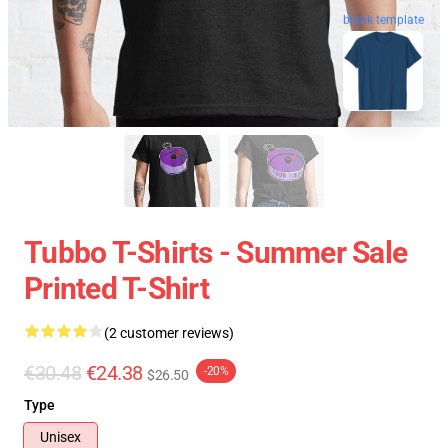
blank template
Tubbo T-Shirts - Summer Sale
Printed T-Shirt
(2 customer reviews)
€30.48
€24.38
-20%
$26.50
Type
Unisex