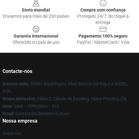
Envio mundial
Compre com confiança
Enviamos para mais de 200 países
Protegido 24/7, do clique à
entrega
Garantia internacional
Pagamento 100% seguro
Oferecido no país de uso
PayPal / MasterCard / Visa
Contacte-nos
A nossa sede
: 63001 Washington Blvd, Marina Del Rey, CA 90292,
EUA
Nosso Armazém
: Gebai 2, Cidade de Baoding, Hubei Provënz, CN
Hour
: 9AM – 5PM (Mon – Fri)
Email
: contato@tubboMerch.store
Nossa empresa
Sobre nós