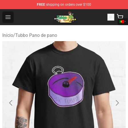
FREE
shipping on orders over $100
Tubbo Store - Official Tubbo Merchandise Shop
Open menu
Início
/
Tubbo Pano de pano