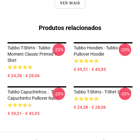
VER MAIS
Produtos relacionados
Tubbo T-Shirts - Tubbo
Tubbo Hoodies - Tubbo Bee
-20%
-20%
Moment Classic Printed T-
Pullover Hoodie
Shirt
€ 39,51 - € 45,95
€ 24,38 - € 28,06
Tubbo Capuchinhos... Tubbo
Tubbo T-Shirts - T-Shirt Casual
-20%
-20%
Capuchinho Pullover Natal
€ 24,38 - € 28,06
€ 39,51 - € 45,95
Footer