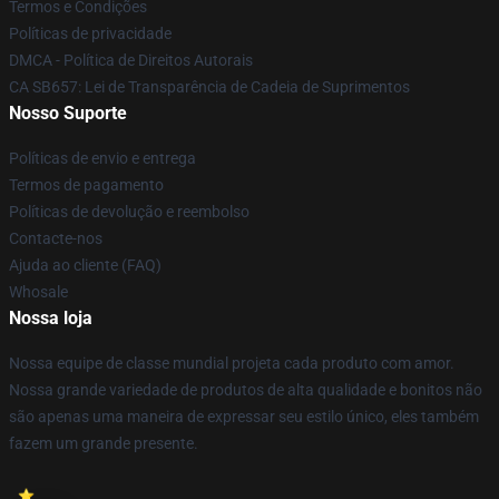
Termos e Condições
Políticas de privacidade
DMCA - Política de Direitos Autorais
CA SB657: Lei de Transparência de Cadeia de Suprimentos
Nosso Suporte
Políticas de envio e entrega
Termos de pagamento
Políticas de devolução e reembolso
Contacte-nos
Ajuda ao cliente (FAQ)
Whosale
Nossa loja
Nossa equipe de classe mundial projeta cada produto com amor.
Nossa grande variedade de produtos de alta qualidade e bonitos não
são apenas uma maneira de expressar seu estilo único, eles também
fazem um grande presente.