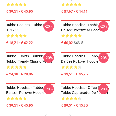
€ 39,51 - € 45,95
€ 37,67 - € 44,11
Tubbo Posters - Tubbo Poster
Tubbo Hoodies - Fashion
-20%
-20%
TP1211
Unisex Streetwear Hoodie
€ 18,21 - € 42,22
€ 40,02
$43.5
Tubbo T-Shirts - Bumblebee
Tubbo Hoodies - Tubbo Lova
-20%
-20%
Tubbo! Trendy Classic T-Shirt
Da Bee Pullover Hoodie
€ 24,38 - € 28,06
€ 39,51 - € 45,95
Tubbo Hoodies - Tubbo
Tubbo Hoodies - O Teu Tommy
-20%
-20%
Benson Pullover Hoodie
Tubbo Capturador De Pulôver
€ 39,51 - € 45,95
€ 39,51 - € 45,95