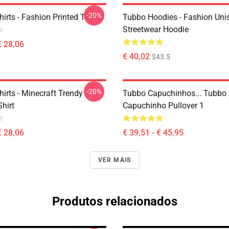
-20%
irts - Fashion Printed T-Shirt
Tubbo Hoodies - Fashion Uni
Streetwear Hoodie
€ 28,06
€ 40,02
$43.5
-20%
irts - Minecraft Trendy
Tubbo Capuchinhos... Tubbo
Shirt
Capuchinho Pullover 1
€ 28,06
€ 39,51 - € 45,95
VER MAIS
Produtos relacionados