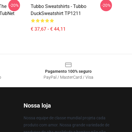
-20%
-20%
The
Tubbo Sweatshirts - Tubbo
 TubNet
DuckSweatshirt TP1211
€ 37,67 - € 44,11
Pagamento 100% seguro
o
PayPal / MasterCard / Visa
Nossa loja
Nossa equipe de classe mundial projeta cada
produto com amor. Nossa grande variedade de