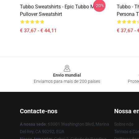
-20%
Tubbo Sweatshirts - Epic Tubbo Merch
Tubbo - T
Pullover Sweatshirt
Persona T
€ 37,67 - € 44,11
€ 37,67 - 
Footer
Envio mundial
Enviamos para mais de 200 países
Prote
Contacte-nos
Nossa e
A nossa sede
: 63001 Washington Blvd, Marina
Sobre nós
Del Rey, CA 90292, EUA
Termos e Co