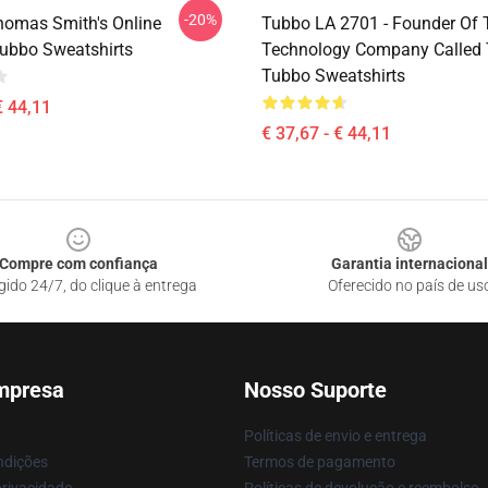
-20%
homas Smith's Online
Tubbo LA 2701 - Founder Of 
ubbo Sweatshirts
Technology Company Called
Tubbo Sweatshirts
€ 44,11
€ 37,67 - € 44,11
Compre com confiança
Garantia internacional
gido 24/7, do clique à entrega
Oferecido no país de us
mpresa
Nosso Suporte
Políticas de envio e entrega
ndições
Termos de pagamento