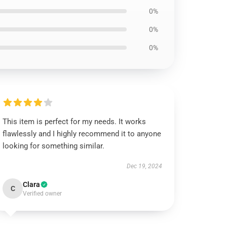
0%
0%
0%
This item is perfect for my needs. It works
flawlessly and I highly recommend it to anyone
looking for something similar.
Dec 19, 2024
Clara
C
Verified owner