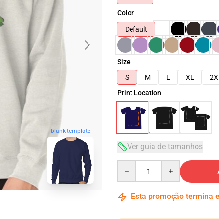
Color
Default
Size
S
M
L
XL
2X
Print Location
blank template
Ver guia de tamanhos
Quantity
Esta promoção termina