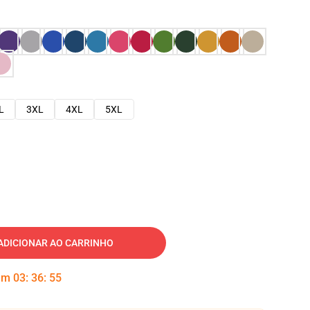
L
3XL
4XL
5XL
ADICIONAR AO CARRINHO
 em
03
:
36
:
54