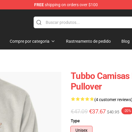
FREE
shipping on orders over $100
Compre por categoria
Rastreamento de pedido
Blog
Tubbo Camisas 
Pullover
(4 customer reviews
€47.09
€37.67
-20%
$40.95
Type
Unisex