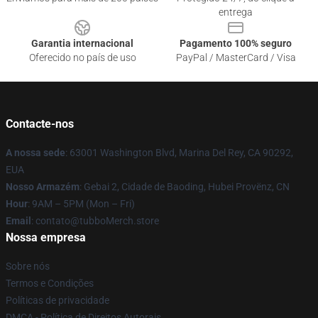
entrega
Garantia internacional
Pagamento 100% seguro
Oferecido no país de uso
PayPal / MasterCard / Visa
Contacte-nos
A nossa sede
: 63001 Washington Blvd, Marina Del Rey, CA 90292,
EUA
Nosso Armazém
: Gebai 2, Cidade de Baoding, Hubei Provënz, CN
Hour
: 9AM – 5PM (Mon – Fri)
Email
: contato@tubboMerch.store
Nossa empresa
Sobre nós
Termos e Condições
Políticas de privacidade
DMCA - Política de Direitos Autorais