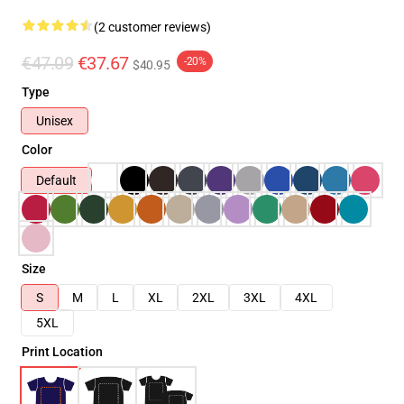
(2 customer reviews)
€47.09
€37.67
-20%
$40.95
Type
Unisex
Color
Default
Size
S
M
L
XL
2XL
3XL
4XL
5XL
Print Location