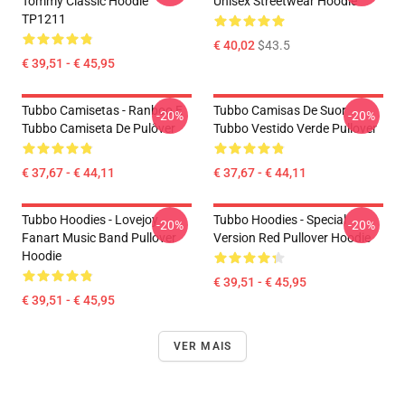
Tommy Classic Hoodie
Unisex Streetwear Hoodie
TP1211
€ 40,02
$43.5
€ 39,51 - € 45,95
Tubbo Camisetas - Ranboo E
Tubbo Camisas De Suor
-20%
-20%
Tubbo Camiseta De Pulôver
Tubbo Vestido Verde Pullover
€ 37,67 - € 44,11
€ 37,67 - € 44,11
Tubbo Hoodies - Lovejoy
Tubbo Hoodies - Special
-20%
-20%
Fanart Music Band Pullover
Version Red Pullover Hoodie
Hoodie
€ 39,51 - € 45,95
€ 39,51 - € 45,95
VER MAIS