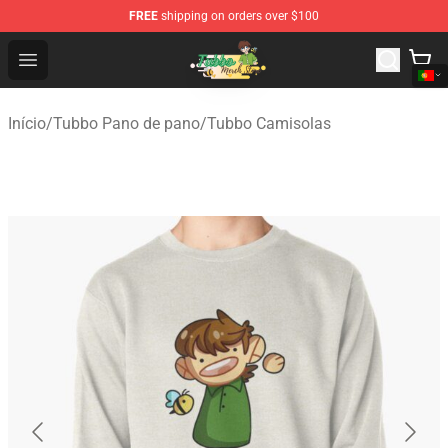
FREE
shipping on orders over $100
Tubbo Store - Official Tubbo Merchandise Shop
Open menu
Início
/
Tubbo Pano de pano
/
Tubbo Camisolas