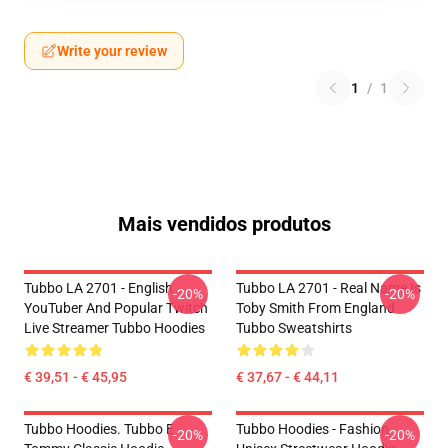
Write your review
1
/
1
Mais vendidos produtos
Tubbo LA 2701 - English
Tubbo LA 2701 - Real Name Is
-20%
-20%
YouTuber And Popular Twitch
Toby Smith From England
Live Streamer Tubbo Hoodies
Tubbo Sweatshirts
€ 39,51 - € 45,95
€ 37,67 - € 44,11
Tubbo Hoodies. Tubbo E
Tubbo Hoodies - Fashion
-20%
-20%