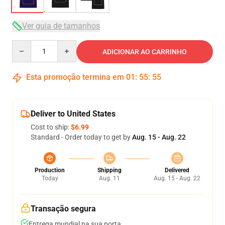
Ver guia de tamanhos
Quantity
ADICIONAR AO CARRINHO
Esta promoção termina em
01
:
55
:
54
Deliver to United States
Cost to ship:
$6.99
Standard - Order today to get by
Aug. 15 - Aug. 22
Production
Shipping
Delivered
Today
Aug. 11
Aug. 15 - Aug. 22
Transação segura
Entrega mundial na sua porta