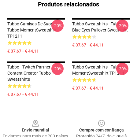
Produtos relacionados
Tubbo Camisas De Suor
Tubbo Sweatshirts - Tubbo
-20%
-20%
Tubbo MomentSweatshirt
Blue Eyes Pullover Sweatshirt
TP1211
€ 37,67 - € 44,11
€ 37,67 - € 44,11
Tubbo - Twitch Partner
Tubbo Sweatshirts - Tubbo
-20%
-20%
Content Creator Tubbo
MomentSweatshirt TP1211
Sweatshirts
€ 37,67 - € 44,11
€ 37,67 - € 44,11
Footer
Envio mundial
Compre com confiança
Enviamos para mais de 200 países
Protegido 24/7, do clique à