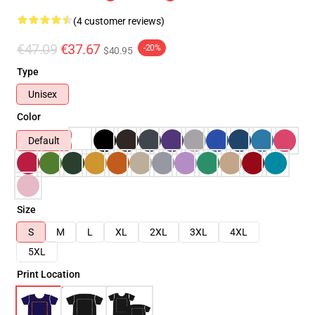
(4 customer reviews)
€47.09
€37.67
-20%
$40.95
Type
Unisex
Color
Default
Size
S
M
L
XL
2XL
3XL
4XL
5XL
Print Location