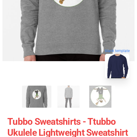
blank template
Tubbo Sweatshirts - Ttubbo
Ukulele Lightweight Sweatshirt