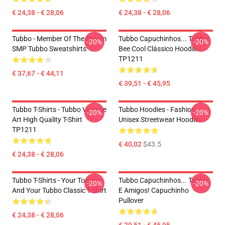
€ 24,38 - € 28,06
€ 24,38 - € 28,06
Tubbo - Member Of The Dream
Tubbo Capuchinhos... Tubbo
-20%
-20%
SMP Tubbo Sweatshirts
Bee Cool Clássico Hoodie
TP1211
€ 37,67 - € 44,11
€ 39,51 - € 45,95
Tubbo T-Shirts - Tubbo Vintage
Tubbo Hoodies - Fashion
-20%
-20%
Art High Quality T-Shirt
Unisex Streetwear Hoodie
TP1211
€ 40,02
$43.5
€ 24,38 - € 28,06
Tubbo T-Shirts - Your Tommy
Tubbo Capuchinhos... Tubbo
-20%
-20%
And Your Tubbo Classic T-Shirt
E Amigos! Capuchinho
Pullover
€ 24,38 - € 28,06