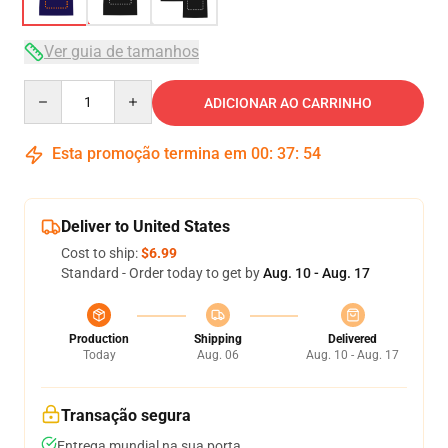
Ver guia de tamanhos
Quantity
ADICIONAR AO CARRINHO
Esta promoção termina em
00
:
37
:
53
Deliver to United States
Cost to ship:
$6.99
Standard - Order today to get by
Aug. 10 - Aug. 17
Production
Shipping
Delivered
Today
Aug. 06
Aug. 10 - Aug. 17
Transação segura
Entrega mundial na sua porta