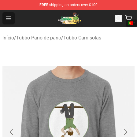
FREE
shipping on orders over $100
Tubbo Store - Official Tubbo Merchandise Shop
Open menu
Início
/
Tubbo Pano de pano
/
Tubbo Camisolas