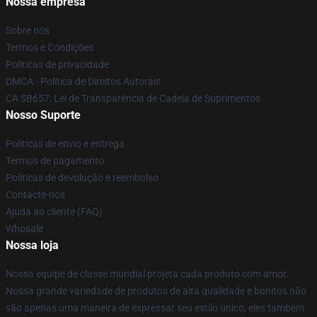
Nossa empresa
Sobre nós
Termos e Condições
Políticas de privacidade
DMCA - Política de Direitos Autorais
CA SB657: Lei de Transparência de Cadeia de Suprimentos
Nosso Suporte
Políticas de envio e entrega
Termos de pagamento
Políticas de devolução e reembolso
Contacte-nos
Ajuda ao cliente (FAQ)
Whosale
Nossa loja
Nossa equipe de classe mundial projeta cada produto com amor.
Nossa grande variedade de produtos de alta qualidade e bonitos não
são apenas uma maneira de expressar seu estilo único, eles também