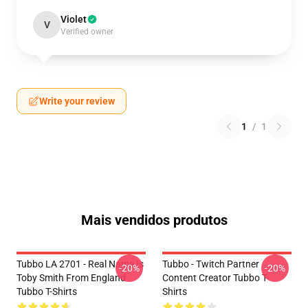
Violet
V
Verified owner
Write your review
1
/
1
Mais vendidos produtos
Tubbo LA 2701 - Real Name Is
Tubbo - Twitch Partner
-20%
-20%
Toby Smith From England
Content Creator Tubbo T-
Tubbo T-Shirts
Shirts