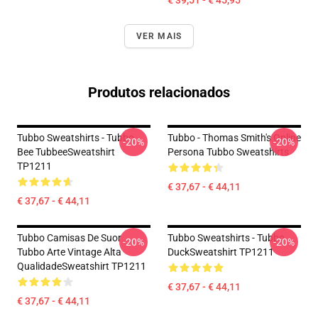
€ 39,51 - € 45,95
VER MAIS
Produtos relacionados
Tubbo Sweatshirts - Tubbo
Tubbo - Thomas Smith's Online
-20%
-20%
Bee TubbeeSweatshirt
Persona Tubbo Sweatshirts
TP1211
€ 37,67 - € 44,11
€ 37,67 - € 44,11
Tubbo Camisas De Suor
Tubbo Sweatshirts - Tubbo
-20%
-20%
Tubbo Arte Vintage Alta
DuckSweatshirt TP1211
QualidadeSweatshirt TP1211
€ 37,67 - € 44,11
€ 37,67 - € 44,11