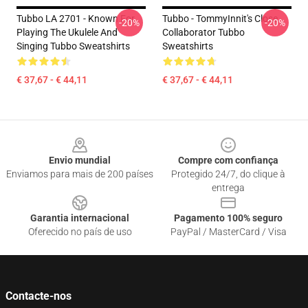
Tubbo LA 2701 - Known For
Tubbo - TommyInnit's Close
-20%
-20%
Playing The Ukulele And
Collaborator Tubbo
Singing Tubbo Sweatshirts
Sweatshirts
€ 37,67 - € 44,11
€ 37,67 - € 44,11
Footer
Envio mundial
Compre com confiança
Enviamos para mais de 200 países
Protegido 24/7, do clique à
entrega
Garantia internacional
Pagamento 100% seguro
Oferecido no país de uso
PayPal / MasterCard / Visa
Contacte-nos