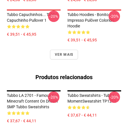
Tubbo Capuchinhos... Tubbo
Tubbo Hoodies - Bonito
-20%
-20%
Capuchinho Pullover 1
Impresso Pulôver Colorido
Hoodie
€ 39,51 - € 45,95
€ 39,51 - € 45,95
VER MAIS
Produtos relacionados
Tubbo LA 2701 - Famous For
Tubbo Sweatshirts - Tubbo
-20%
-20%
Minecraft Content On Dream
MomentSweatshirt TP1211
SMP Tubbo Sweatshirts
€ 37,67 - € 44,11
€ 37,67 - € 44,11