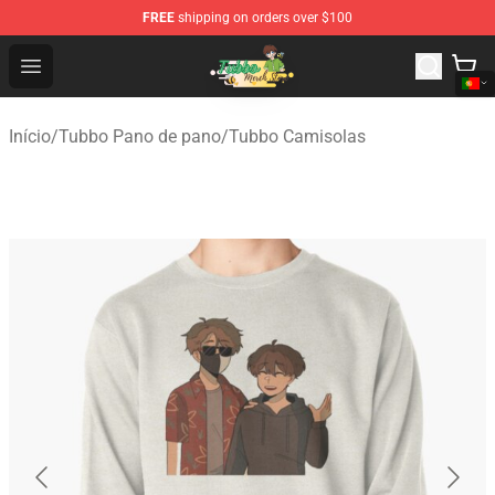
FREE
shipping on orders over $100
Tubbo Store - Official Tubbo Merchandise Shop
Open menu
Início
/
Tubbo Pano de pano
/
Tubbo Camisolas