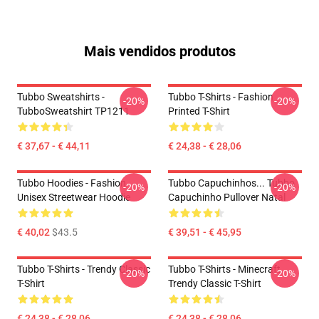
Mais vendidos produtos
Tubbo Sweatshirts -
Tubbo T-Shirts - Fashion
-20%
-20%
TubboSweatshirt TP1211
Printed T-Shirt
€ 37,67 - € 44,11
€ 24,38 - € 28,06
Tubbo Hoodies - Fashion
Tubbo Capuchinhos... Tubbo
-20%
-20%
Unisex Streetwear Hoodie
Capuchinho Pullover Natal
€ 40,02
$43.5
€ 39,51 - € 45,95
Tubbo T-Shirts - Trendy Classic
Tubbo T-Shirts - Minecraft
-20%
-20%
T-Shirt
Trendy Classic T-Shirt
€ 24,38 - € 28,06
€ 24,38 - € 28,06