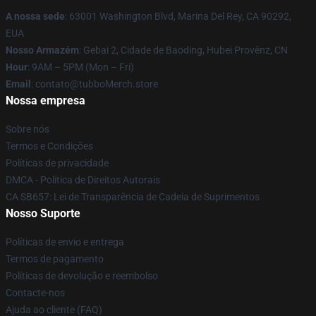
A nossa sede
: 63001 Washington Blvd, Marina Del Rey, CA 90292,
EUA
Nosso Armazém
: Gebai 2, Cidade de Baoding, Hubei Provënz, CN
Hour
: 9AM – 5PM (Mon – Fri)
Email
: contato@tubboMerch.store
Nossa empresa
Sobre nós
Termos e Condições
Políticas de privacidade
DMCA - Política de Direitos Autorais
CA SB657: Lei de Transparência de Cadeia de Suprimentos
Nosso Suporte
Políticas de envio e entrega
Termos de pagamento
Políticas de devolução e reembolso
Contacte-nos
Ajuda ao cliente (FAQ)