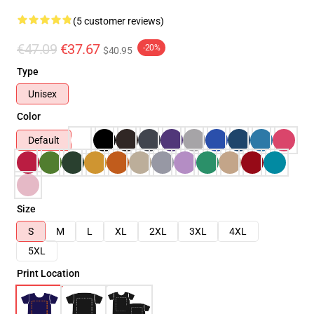
(5 customer reviews)
€47.09
€37.67
-20%
$40.95
Type
Unisex
Color
Default
Size
S
M
L
XL
2XL
3XL
4XL
5XL
Print Location