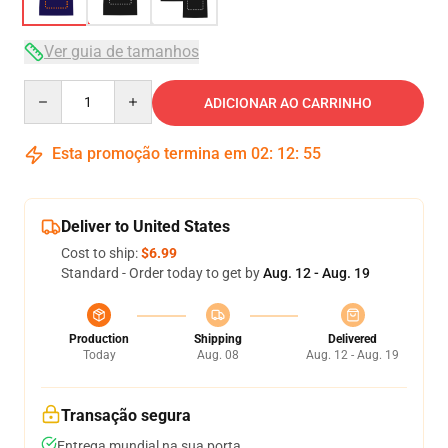
Ver guia de tamanhos
Quantity
ADICIONAR AO CARRINHO
Esta promoção termina em
02
:
12
:
54
Deliver to United States
Cost to ship:
$6.99
Standard - Order today to get by
Aug. 12 - Aug. 19
Production
Shipping
Delivered
Today
Aug. 08
Aug. 12 - Aug. 19
Transação segura
Entrega mundial na sua porta