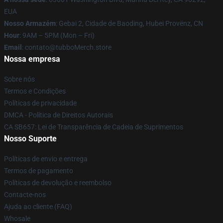
EUA
Nosso Armazém
: Gebai 2, Cidade de Baoding, Hubei Provënz, CN
Hour
: 9AM – 5PM (Mon – Fri)
Email
: contato@tubboMerch.store
Nossa empresa
Sobre nós
Termos e Condições
Políticas de privacidade
DMCA - Política de Direitos Autorais
CA SB657: Lei de Transparência de Cadeia de Suprimentos
Nosso Suporte
Políticas de envio e entrega
Termos de pagamento
Políticas de devolução e reembolso
Contacte-nos
Ajuda ao cliente (FAQ)
Whosale