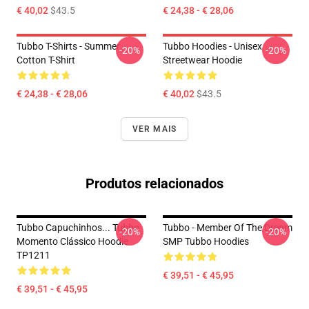
€ 40,02
$43.5
€ 24,38 - € 28,06
Tubbo T-Shirts - Summer
Tubbo Hoodies - Unisex
-20%
-20%
Cotton T-Shirt
Streetwear Hoodie
€ 24,38 - € 28,06
€ 40,02
$43.5
VER MAIS
Produtos relacionados
Tubbo Capuchinhos... Tubbo
Tubbo - Member Of The Dream
-20%
-20%
Momento Clássico Hoodie
SMP Tubbo Hoodies
TP1211
€ 39,51 - € 45,95
€ 39,51 - € 45,95