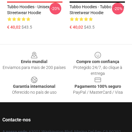
Tubbo Hoodies - Unisex
Tubbo Hoodies - Tubbo Unisex
-20%
-20%
Streetwear Hoodie
Streetwear Hoodie
€ 40,02
$43.5
€ 40,02
$43.5
Footer
Envio mundial
Compre com confiança
Enviamos para mais de 200 países
Protegido 24/7, do clique à
entrega
Garantia internacional
Pagamento 100% seguro
Oferecido no país de uso
PayPal / MasterCard / Visa
Contacte-nos
A nossa sede
: 63001 Washington Blvd, Marina Del Rey, CA 90292,