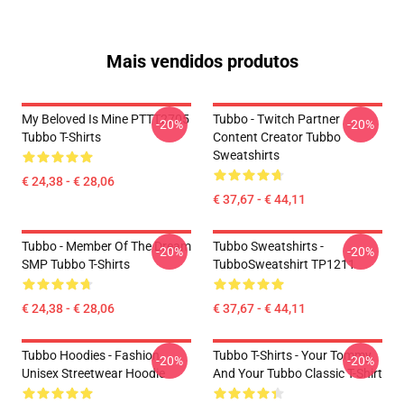
Mais vendidos produtos
My Beloved Is Mine PTTT2705
Tubbo - Twitch Partner
-20%
-20%
Tubbo T-Shirts
Content Creator Tubbo
Sweatshirts
€ 24,38 - € 28,06
€ 37,67 - € 44,11
Tubbo - Member Of The Dream
Tubbo Sweatshirts -
-20%
-20%
SMP Tubbo T-Shirts
TubboSweatshirt TP1211
€ 24,38 - € 28,06
€ 37,67 - € 44,11
Tubbo Hoodies - Fashion
Tubbo T-Shirts - Your Tommy
-20%
-20%
Unisex Streetwear Hoodie
And Your Tubbo Classic T-Shirt