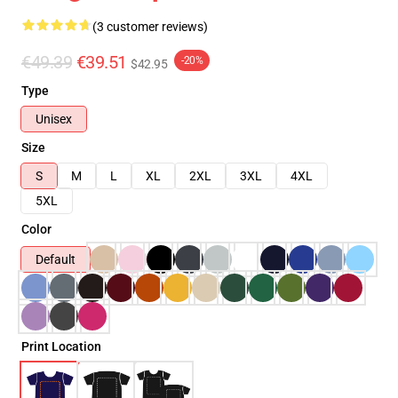
(3 customer reviews)
€49.39
€39.51
-20%
$42.95
Type
Unisex
Size
S
M
L
XL
2XL
3XL
4XL
5XL
Color
Default
Print Location