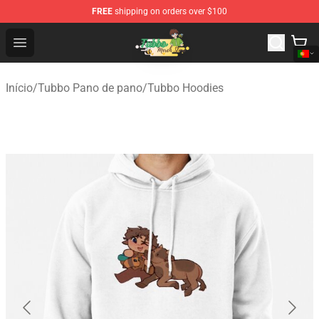
FREE
shipping on orders over $100
Tubbo Store - Official Tubbo Merchandise Shop
Open menu
Início
/
Tubbo Pano de pano
/
Tubbo Hoodies