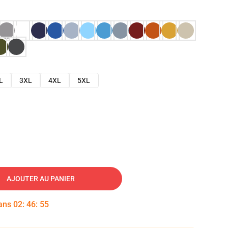
L
3XL
4XL
5XL
AJOUTER AU PANIER
dans
02
:
46
:
54