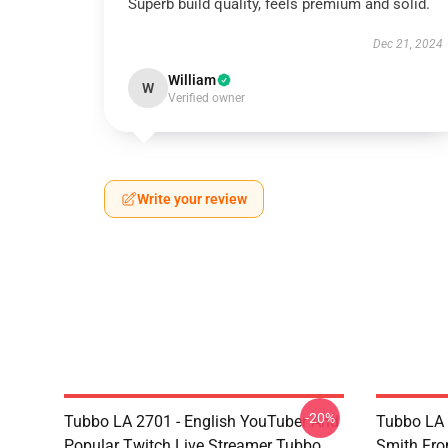
Superb build quality, feels premium and solid.
Dec 21, 2024
William
W
Verified owner
Write your review
-20%
Tubbo LA 2701 - English YouTuber And
Tubbo LA 
Popular Twitch Live Streamer Tubbo
Smith Fr