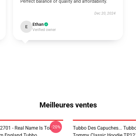
Perfect balance of quality and affordability.
Dec 20, 2024
Ethan
E
Verified owner
Meilleures ventes
-20%
2701 - Real Name Is Toby
Tubbo Des Capuches... Tubbo
om England Tubbo
Tommy Classic Hoodie TP12