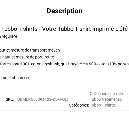
Description
Tubbo T-shirts - Votre Tubbo T-shirt imprimé d'été
n régulière
haut et mesure de transport moyen
 haut et mesure de port Petite
s fortes sont 100% coton preshunk, gris bruyère est 90% coton/10% polye
ur une robustesse
Collection spéciale
,
SKU
:
TUBMER558391122-DEFAULT
Tubbo Vêtements
,
Catégories
:
Tubbo T-shirts
,