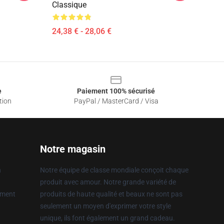
Classique
24,38 € - 28,06 €
e
Paiement 100% sécurisé
tion
PayPal / MasterCard / Visa
Notre magasin
n
Notre équipe de classe mondiale conçoit chaque
produit avec amour. Notre grande variété de
ement
produits de haute qualité et beaux ne sont pas
seulement un moyen d'exprimer votre style
unique, ils font également un grand cadeau.