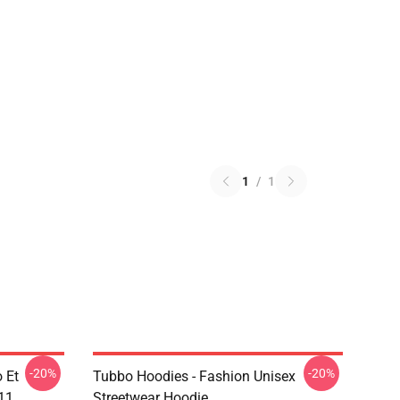
1
/
1
-20%
-20%
 Et
Tubbo Hoodies - Fashion Unisex
11
Streetwear Hoodie