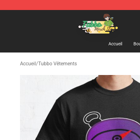
Tubbo Store - Official Tubbo Merchandise Shop
Accueil
Bou
Accueil
/
Tubbo Vêtements