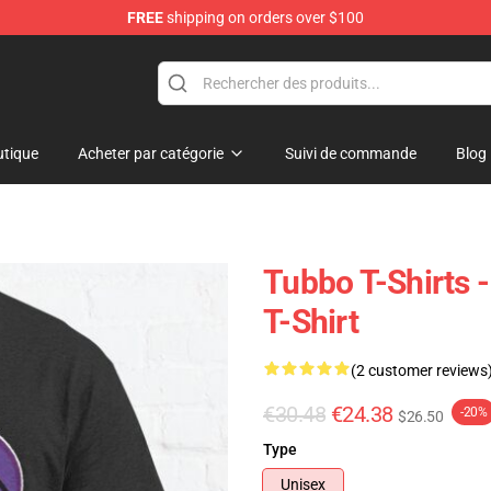
FREE
shipping on orders over $100
tique
Acheter par catégorie
Suivi de commande
Blog
Tubbo T-Shirts 
T-Shirt
(2 customer reviews
€30.48
€24.38
-20%
$26.50
Type
Unisex