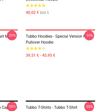
40,02 €
$43.5
-20%
-20%
art Music
Tubbo Hoodies - Special Version Red
Pullover Hoodie
39,51 € - 45,95 €
-20%
-20%
o Capuche
Tubbo T-Shirts - Tubbo T-Shirt