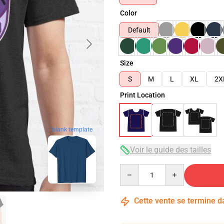
Color
Default
Size
S
M
L
XL
2X
Print Location
blank template
Voir le guide des tailles
Quantity
Cette vente se termine 