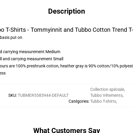
Description
o T-Shirts - Tommyinnit and Tubbo Cotton Trend T-
 basis put on
 and carrying measurement Medium
all and carrying measurement Small
lours are 100% preshrunk cotton, heather gray is 90% cotton/10% polyest
ess
Collection spéciale
,
SKU
:
TUBMER5583944-DEFAULT
Tubbo Vêtements
,
Catégories
:
Tubbo T-shirts
,
What Customers Say