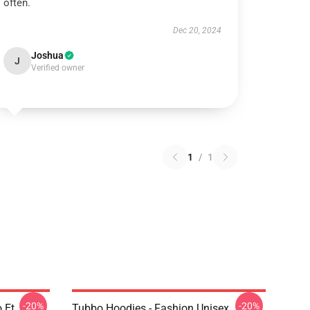
often.
Dec 20, 2024
Joshua
J
Verified owner
1
/
1
-20%
-20%
 Et
Tubbo Hoodies - Fashion Unisex