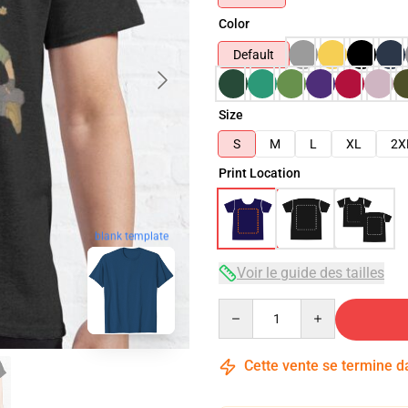
Color
Default
Size
S
M
L
XL
2X
Print Location
blank template
Voir le guide des tailles
Quantity
Cette vente se termine 