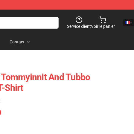
Service client
Voir le panier
Contact
- Tommyinnit And Tubbo
-Shirt
)