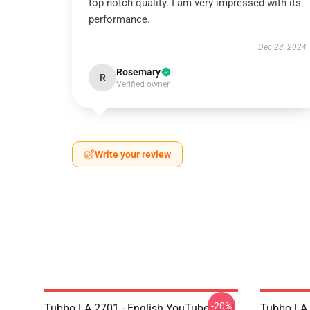
top-notch quality. I am very impressed with its
performance.
Dec 23, 2024
Rosemary
R
Verified owner
Write your review
-20%
Tubbo LA 2701 - English YouTuber And
Tubbo LA 