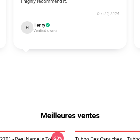
I highly recommend it.
Dec 22, 2024
Henry
H
Verified owner
Meilleures ventes
-20%
2701 - Real Name Is Toby
Tubbo Des Capuches... Tubbo