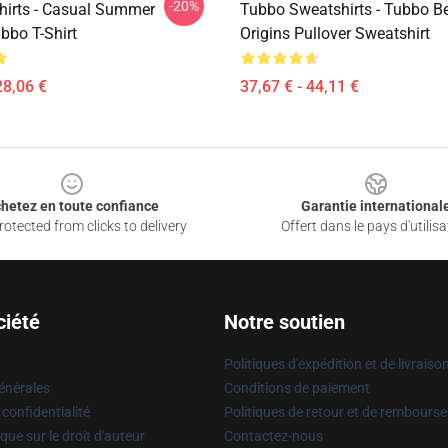
-20%
hirts - Casual Summer
Tubbo Sweatshirts - Tubbo B
bbo T-Shirt
Origins Pullover Sweatshirt
28,06 €
37,67 € - 44,11 €
hetez en toute confiance
Garantie international
otected from clicks to delivery
Offert dans le pays d'utilisa
ciété
Notre soutien
Politiques d'expédition et de livraiso
énérales
Conditions de paiement
 confidentialité
Politiques de retour et de rembours
que sur le droit d'auteur
Contactez-nous