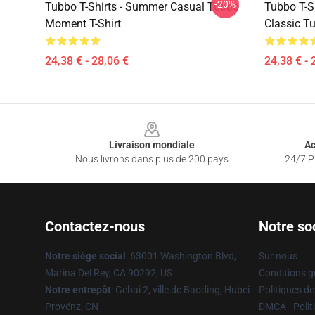
-20%
Tubbo T-Shirts - Summer Casual Tubbo
Tubbo T-S
Moment T-Shirt
Classic Tu
24,38 € - 28,06 €
24,38 € - 
Footer
Livraison mondiale
Ac
Nous livrons dans plus de 200 pays
24/7 Pr
Contactez-nous
Notre so
Notre siège social
: 63001 Washington Blvd,
Sur nous
Marina Del Rey, CA 90292, US
Conditions g
Notre entrepôt
: Gebai 2, ville de Baoding, Hubei
Politiques de
Provënz, CN
DMCA - Politi