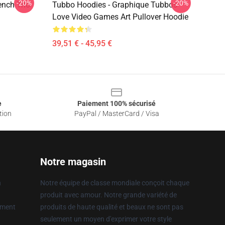
-20%
-20%
ench Trio
Tubbo Hoodies - Graphique Tubbos
Love Video Games Art Pullover Hoodie
39,51 € - 45,95 €
e
Paiement 100% sécurisé
tion
PayPal / MasterCard / Visa
Notre magasin
n
Notre équipe de classe mondiale conçoit chaque
produit avec amour. Notre grande variété de
ement
produits de haute qualité et beaux ne sont pas
seulement un moyen d'exprimer votre style