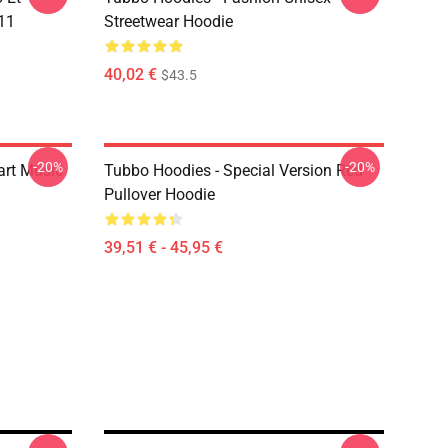
11
Streetwear Hoodie
40,02 €
$43.5
-20%
-20%
art Music
Tubbo Hoodies - Special Version Red
Pullover Hoodie
39,51 € - 45,95 €