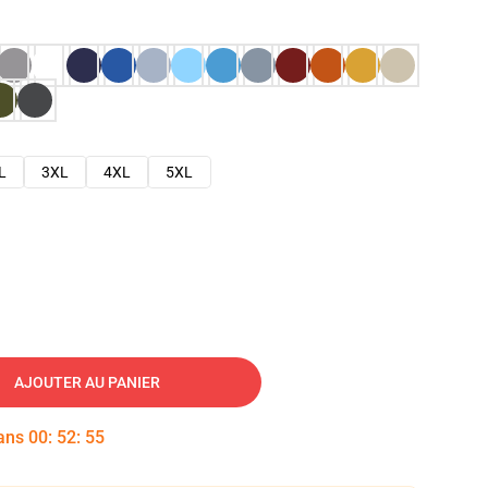
L
3XL
4XL
5XL
AJOUTER AU PANIER
dans
00
:
52
:
54