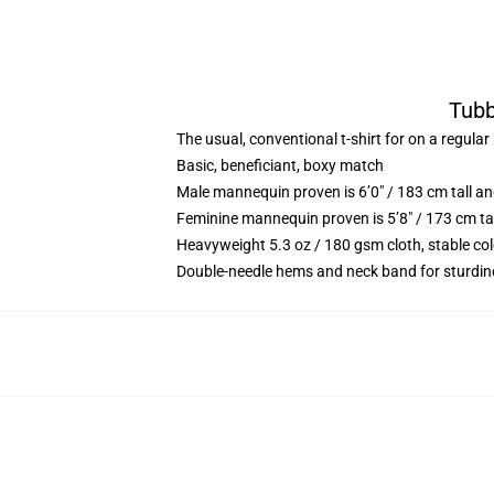
Tubb
The usual, conventional t-shirt for on a regular
Basic, beneficiant, boxy match
Male mannequin proven is 6’0″ / 183 cm tall
Feminine mannequin proven is 5’8″ / 173 cm t
Heavyweight 5.3 oz / 180 gsm cloth, stable co
Double-needle hems and neck band for sturdin