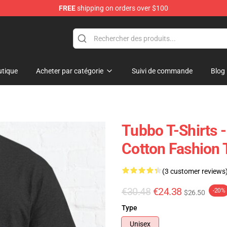
FREE
shipping on orders over $100
tique
Acheter par catégorie
Suivi de commande
Blog
Tubbo T-Shirts 
Cotton Fashion T
(3 customer reviews
€30.48
€24.38
-20%
$26.50
Type
Unisex