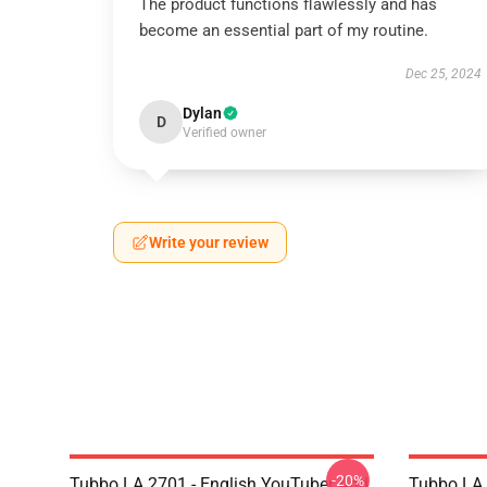
The product functions flawlessly and has
become an essential part of my routine.
Dec 25, 2024
Dylan
D
Verified owner
Write your review
-20%
Tubbo LA 2701 - English YouTuber And
Tubbo LA 