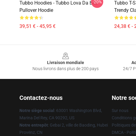
-20%
Tubbo Hoodies - Tubbo Lova Da Bee
Tubbo T-S
Pullover Hoodie
Trendy Cla
39,51 € - 45,95 €
24,38 € - 
Footer
Livraison mondiale
Ac
Nous livrons dans plus de 200 pays
24/7 Pr
Contactez-nous
Notre so
Notre siège social
: 63001 Washington Blvd,
Sur nous
Marina Del Rey, CA 90292, US
Conditions g
Notre entrepôt
: Gebai 2, ville de Baoding, Hubei
Politiques de
Provënz, CN
DMCA - Politi