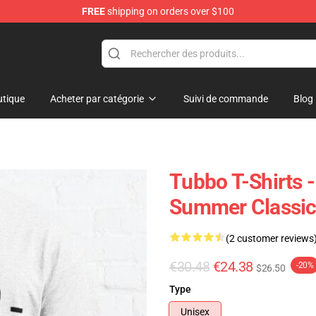
FREE
shipping on orders over $100
tique
Acheter par catégorie
Suivi de commande
Blog
Tubbo T-Shirts -
Summer Classic 
(2 customer reviews
€30.48
€24.38
-20%
$26.50
Type
Unisex