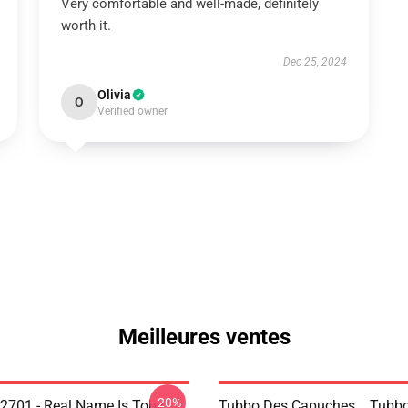
Very comfortable and well-made, definitely
worth it.
Dec 25, 2024
Olivia
O
Verified owner
Meilleures ventes
-20%
2701 - Real Name Is Toby
Tubbo Des Capuches... Tubbo