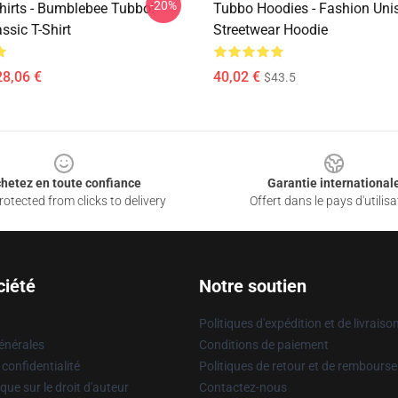
-20%
hirts - Bumblebee Tubbo!
Tubbo Hoodies - Fashion Uni
ssic T-Shirt
Streetwear Hoodie
28,06 €
40,02 €
$43.5
hetez en toute confiance
Garantie international
otected from clicks to delivery
Offert dans le pays d'utilisa
ciété
Notre soutien
Politiques d'expédition et de livraiso
énérales
Conditions de paiement
 confidentialité
Politiques de retour et de rembours
que sur le droit d'auteur
Contactez-nous