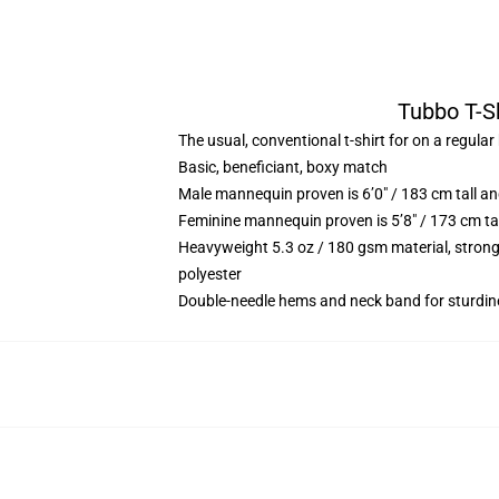
Tubbo T-Sh
The usual, conventional t-shirt for on a regular
Basic, beneficiant, boxy match
Male mannequin proven is 6’0″ / 183 cm tall 
Feminine mannequin proven is 5’8″ / 173 cm ta
Heavyweight 5.3 oz / 180 gsm material, strong
polyester
Double-needle hems and neck band for sturdin