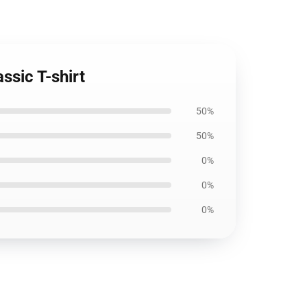
ssic T-shirt
50%
50%
0%
0%
0%