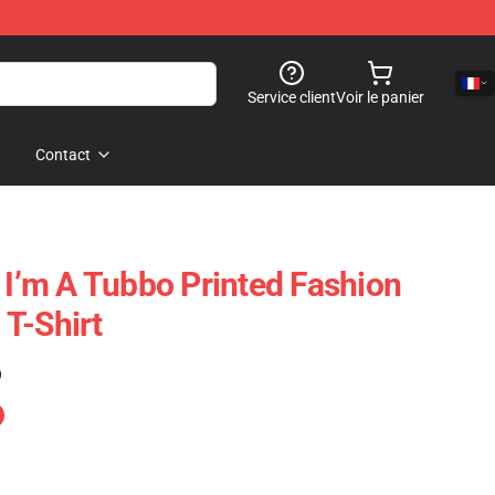
Service client
Voir le panier
Contact
 I’m A Tubbo Printed Fashion
T-Shirt
)