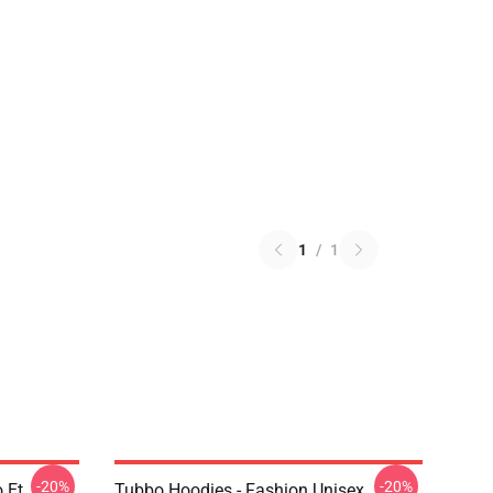
1
/
1
-20%
-20%
 Et
Tubbo Hoodies - Fashion Unisex