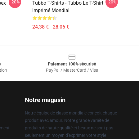
-20%
-20%
sex
Tubbo T-Shirts - Tubbo Le T-Shirt
Imprimé Mondial
24,38 € - 28,06 €
e
Paiement 100% sécurisé
tion
PayPal / MasterCard / Visa
Notre magasin
n
Notre équipe de classe mondiale conçoit chaque
produit avec amour. Notre grande variété de
ement
produits de haute qualité et beaux ne sont pas
seulement un moyen d'exprimer votre style