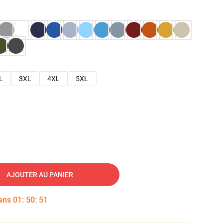
L
3XL
4XL
5XL
AJOUTER AU PANIER
dans
01
:
50
:
50