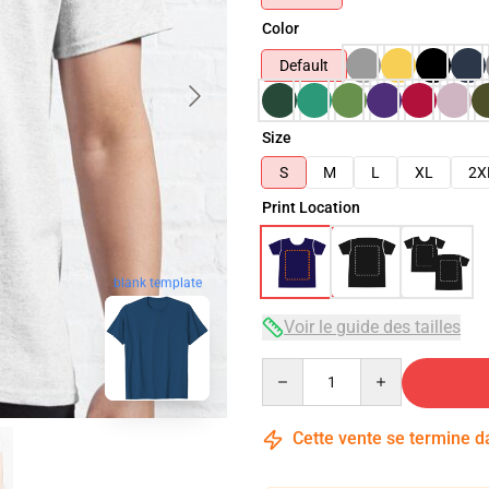
Color
Default
Size
S
M
L
XL
2X
Print Location
blank template
Voir le guide des tailles
Quantity
Cette vente se termine 