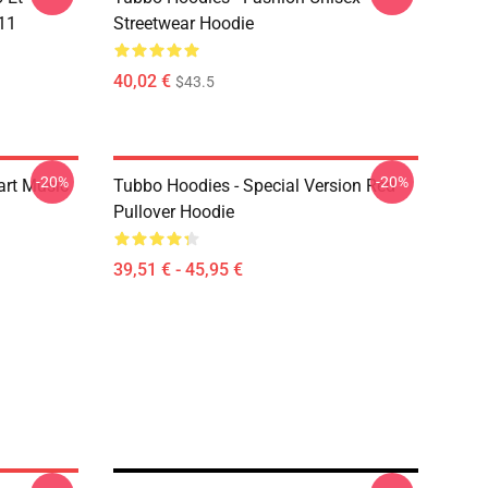
11
Streetwear Hoodie
40,02 €
$43.5
-20%
-20%
art Music
Tubbo Hoodies - Special Version Red
Pullover Hoodie
39,51 € - 45,95 €