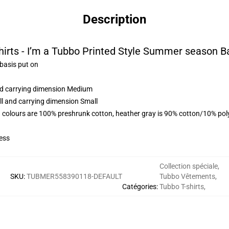
Description
irts - I’m a Tubbo Printed Style Summer season Ba
 basis put on
and carrying dimension Medium
ll and carrying dimension Small
 colours are 100% preshrunk cotton, heather gray is 90% cotton/10% pol
ess
Collection spéciale
,
SKU
:
TUBMER558390118-DEFAULT
Tubbo Vêtements
,
Catégories
:
Tubbo T-shirts
,