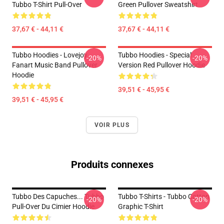
Tubbo T-Shirt Pull-Over
Green Pullover Sweatshirt
37,67 € - 44,11 €
37,67 € - 44,11 €
Tubbo Hoodies - Lovejoy
Tubbo Hoodies - Special
-20%
-20%
Fanart Music Band Pullover
Version Red Pullover Hoodie
Hoodie
39,51 € - 45,95 €
39,51 € - 45,95 €
VOIR PLUS
Produits connexes
Tubbo Des Capuches... Tubbo
Tubbo T-Shirts - Tubbo Cotton
-20%
-20%
Pull-Over Du Cimier Hoodie
Graphic T-Shirt