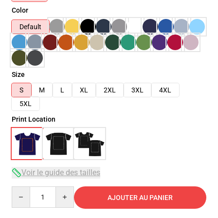
Color
Default
Size
S
M
L
XL
2XL
3XL
4XL
5XL
Print Location
Voir le guide des tailles
Quantity
AJOUTER AU PANIER