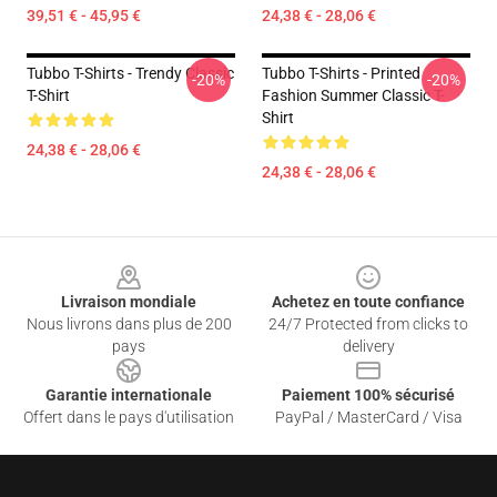
39,51 € - 45,95 €
24,38 € - 28,06 €
Tubbo T-Shirts - Trendy Classic
Tubbo T-Shirts - Printed
-20%
-20%
T-Shirt
Fashion Summer Classic T-
Shirt
24,38 € - 28,06 €
24,38 € - 28,06 €
Footer
Livraison mondiale
Achetez en toute confiance
Nous livrons dans plus de 200
24/7 Protected from clicks to
pays
delivery
Garantie internationale
Paiement 100% sécurisé
Offert dans le pays d'utilisation
PayPal / MasterCard / Visa