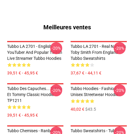
Meilleures ventes
Tubbo LA 2701 - English
Tubbo LA 2701 - Real Name Is
-20%
-20%
YouTuber And Popular Twitch
Toby Smith From England
Live Streamer Tubbo Hoodies
Tubbo Sweatshirts
39,51 € - 45,95 €
37,67 € - 44,11 €
Tubbo Des Capuches... Tubbo
Tubbo Hoodies - Fashion
-20%
-20%
Et Tommy Classic Hoodie
Unisex Streetwear Hoodie
TP1211
40,02 €
$43.5
39,51 € - 45,95 €
Tubbo Chemises - Ranboo Et
Tubbo Sweatshirts - Tubbo
-20%
-20%