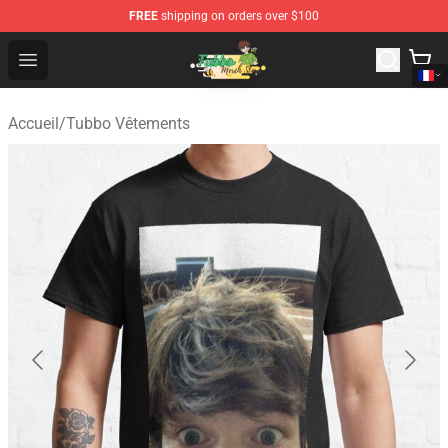
FREE
shipping on orders over $100
Tubbo Store - Official Tubbo Merchandise Shop
Open menu
Accueil
/
Tubbo Vêtements