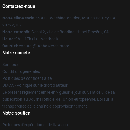
Contactez-nous
Notre siège social
: 63001 Washington Blvd, Marina Del Rey, CA
90292, US
Notre entrepôt
: Gebai 2, ville de Baoding, Hubei Provënz, CN
Heure
: 9h – 17h (lu – vendredi)
Courriel
: contact@tubboMerch.store
Notre société
Sur nous
Conditions générales
Politiques de confidentialité
DMCA - Politique sur le droit d'auteur
Le présent règlement entre en vigueur le jour suivant celui de sa
publication au Journal officiel de l'Union européenne. Loi sur la
transparence de la chaîne d'approvisionnement
Notre soutien
Politiques d'expédition et de livraison