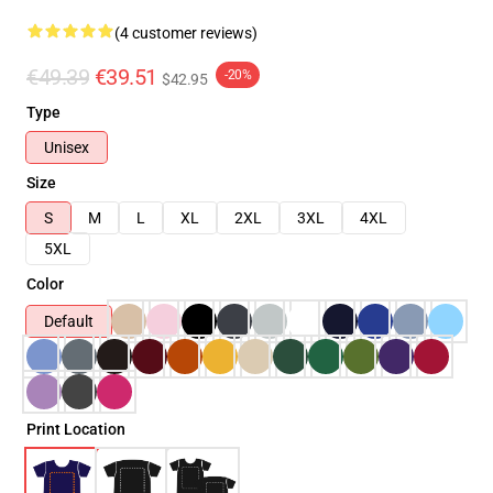
(4 customer reviews)
€49.39
€39.51
-20%
$42.95
Type
Unisex
Size
S
M
L
XL
2XL
3XL
4XL
5XL
Color
Default
Print Location