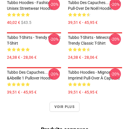
Tubbo Hoodies - Fashion
Tubbo Des Capuches... Tubbo
-20%
-20%
Unisex Streetwear Hoodie
Pull-Over De Noël Hoodie
40,02 €
$43.5
39,51 € - 45,95 €
Tubbo T-Shirts - Trendy Classic
Tubbo T-Shirts - Minecraft
-20%
-20%
T-Shirt
Trendy Classic T-Shirt
24,38 € - 28,06 €
24,38 € - 28,06 €
Tubbo Des Capuches... Tubbo
Tubbo Hoodies - Mignon
-20%
-20%
&Abeille 1 Pullover Hoodie
Imprimé Pull-Over À Capuche
39,51 € - 45,95 €
39,51 € - 45,95 €
VOIR PLUS