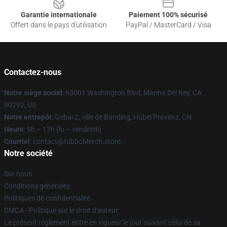
Garantie internationale
Paiement 100% sécurisé
Offert dans le pays d'utilisation
PayPal / MasterCard / Visa
Contactez-nous
Notre siège social
: 63001 Washington Blvd, Marina Del Rey, CA
90292, US
Notre entrepôt
: Gebai 2, ville de Baoding, Hubei Provënz, CN
Heure
: 9h – 17h (lu – vendredi)
Courriel
: contact@tubboMerch.store
Notre société
Sur nous
Conditions générales
Politiques de confidentialité
DMCA - Politique sur le droit d'auteur
Le présent règlement entre en vigueur le jour suivant celui de sa