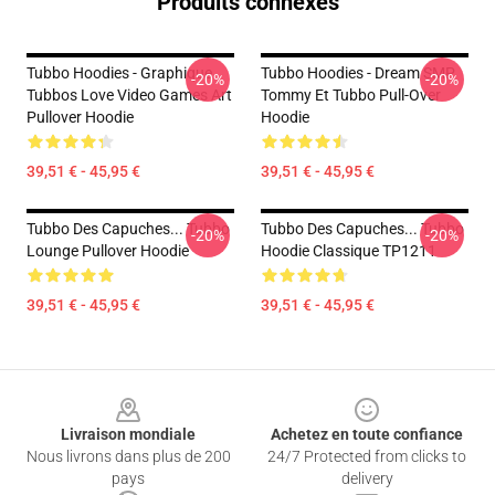
Produits connexes
Tubbo Hoodies - Graphique
Tubbo Hoodies - Dream SMP
-20%
-20%
Tubbos Love Video Games Art
Tommy Et Tubbo Pull-Over
Pullover Hoodie
Hoodie
39,51 € - 45,95 €
39,51 € - 45,95 €
Tubbo Des Capuches... Tubbo
Tubbo Des Capuches... Tubbo
-20%
-20%
Lounge Pullover Hoodie
Hoodie Classique TP1211
39,51 € - 45,95 €
39,51 € - 45,95 €
Footer
Livraison mondiale
Achetez en toute confiance
Nous livrons dans plus de 200
24/7 Protected from clicks to
pays
delivery