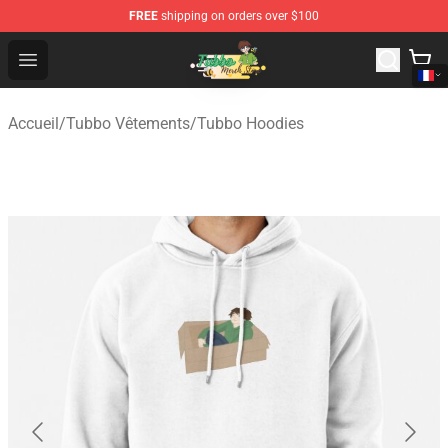
FREE
shipping on orders over $100
Tubbo Store - Official Tubbo Merchandise Shop
Open menu
Accueil
/
Tubbo Vêtements
/
Tubbo Hoodies