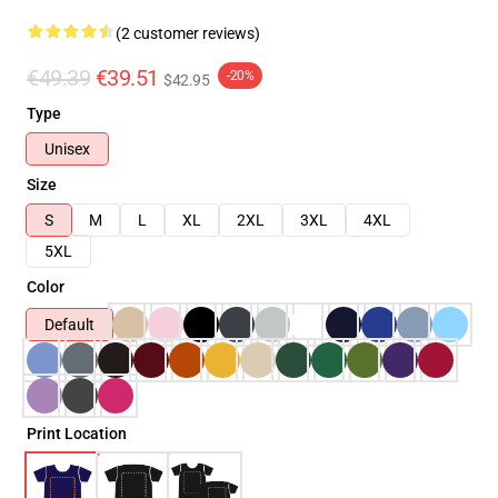
(2 customer reviews)
€49.39
€39.51
-20%
$42.95
Type
Unisex
Size
S
M
L
XL
2XL
3XL
4XL
5XL
Color
Default
Print Location