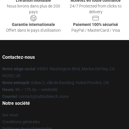
Livraison mondiale
Achetez en toute confiance
Nous livrons dans plus de 200
24/7 Protected from clicks to
pays
delivery
Garantie internationale
Paiement 100% sécurisé
Offert dans le pays d'utilisation
PayPal / MasterCard / Visa
Contactez-nous
Notre siège social
: 63001 Washington Blvd, Marina Del Rey, CA
90292, US
Notre entrepôt
: Gebai 2, ville de Baoding, Hubei Provënz, CN
Heure
: 9h – 17h (lu – vendredi)
Courriel
: contact@tubboMerch.store
Notre société
Sur nous
Conditions générales
Politiques de confidentialité