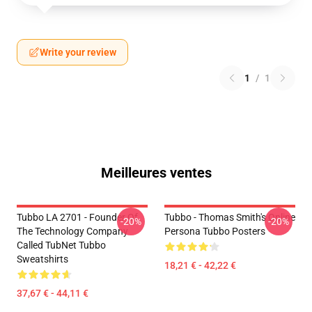
Write your review
1
/
1
Meilleures ventes
Tubbo LA 2701 - Founder Of
Tubbo - Thomas Smith's Online
-20%
-20%
The Technology Company
Persona Tubbo Posters
Called TubNet Tubbo
Sweatshirts
18,21 € - 42,22 €
37,67 € - 44,11 €