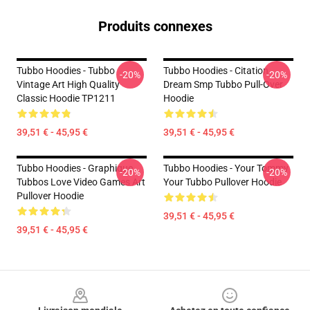
Produits connexes
Tubbo Hoodies - Tubbo
Tubbo Hoodies - Citation
-20%
-20%
Vintage Art High Quality
Dream Smp Tubbo Pull-Over
Classic Hoodie TP1211
Hoodie
39,51 € - 45,95 €
39,51 € - 45,95 €
Tubbo Hoodies - Graphique
Tubbo Hoodies - Your Tommy
-20%
-20%
Tubbos Love Video Games Art
Your Tubbo Pullover Hoodie
Pullover Hoodie
39,51 € - 45,95 €
39,51 € - 45,95 €
Footer