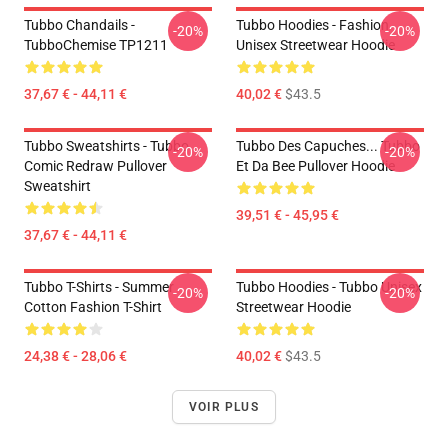
Tubbo Chandails -
Tubbo Hoodies - Fashion
-20%
-20%
TubboChemise TP1211
Unisex Streetwear Hoodie
37,67 € - 44,11 €
40,02 €
$43.5
Tubbo Sweatshirts - Tubbo
Tubbo Des Capuches... Tubbo
-20%
-20%
Comic Redraw Pullover
Et Da Bee Pullover Hoodie
Sweatshirt
39,51 € - 45,95 €
37,67 € - 44,11 €
Tubbo T-Shirts - Summer
Tubbo Hoodies - Tubbo Unisex
-20%
-20%
Cotton Fashion T-Shirt
Streetwear Hoodie
24,38 € - 28,06 €
40,02 €
$43.5
VOIR PLUS