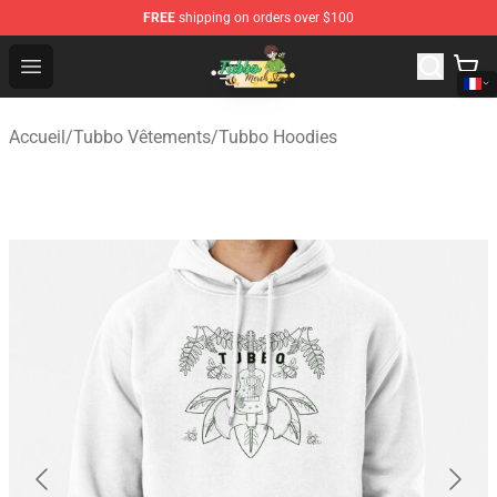
FREE
shipping on orders over $100
Tubbo Store - Official Tubbo Merchandise Shop
Open menu
Accueil
/
Tubbo Vêtements
/
Tubbo Hoodies