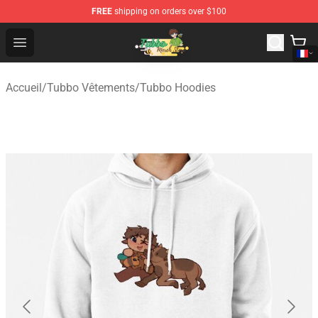
FREE
shipping on orders over $100
Tubbo Store - Official Tubbo Merchandise Shop
Open menu
Accueil
/
Tubbo Vêtements
/
Tubbo Hoodies