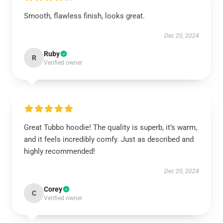
Smooth, flawless finish, looks great.
Dec 20, 2024
Ruby
R
Verified owner
Great Tubbo hoodie! The quality is superb, it’s warm,
and it feels incredibly comfy. Just as described and
highly recommended!
Dec 20, 2024
Corey
C
Verified owner