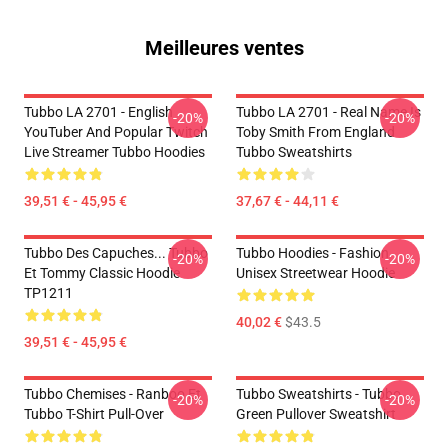
Meilleures ventes
Tubbo LA 2701 - English
Tubbo LA 2701 - Real Name Is
-20%
-20%
YouTuber And Popular Twitch
Toby Smith From England
Live Streamer Tubbo Hoodies
Tubbo Sweatshirts
39,51 € - 45,95 €
37,67 € - 44,11 €
Tubbo Des Capuches... Tubbo
Tubbo Hoodies - Fashion
-20%
-20%
Et Tommy Classic Hoodie
Unisex Streetwear Hoodie
TP1211
40,02 €
$43.5
39,51 € - 45,95 €
Tubbo Chemises - Ranboo Et
Tubbo Sweatshirts - Tubbo
-20%
-20%
Tubbo T-Shirt Pull-Over
Green Pullover Sweatshirt