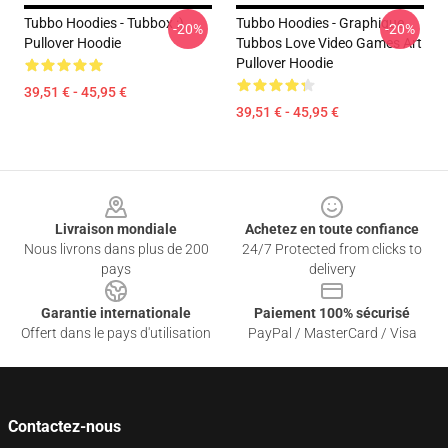
Tubbo Hoodies - Tubbox :)
Tubbo Hoodies - Graphique
-20%
-20%
Pullover Hoodie
Tubbos Love Video Games Art
Pullover Hoodie
39,51 € - 45,95 €
39,51 € - 45,95 €
Footer
Livraison mondiale
Achetez en toute confiance
Nous livrons dans plus de 200
24/7 Protected from clicks to
pays
delivery
Garantie internationale
Paiement 100% sécurisé
Offert dans le pays d'utilisation
PayPal / MasterCard / Visa
Contactez-nous