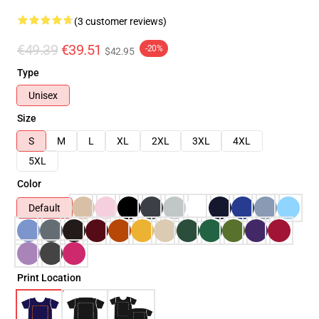
(3 customer reviews)
€49.39
€39.51
-20%
$42.95
Type
Unisex
Size
S
M
L
XL
2XL
3XL
4XL
5XL
Color
Default
Print Location