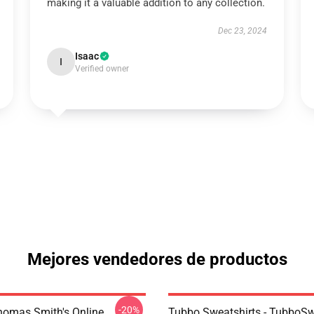
making it a valuable addition to any collection.
Dec 23, 2024
Isaac
I
Verified owner
Mejores vendedores de productos
-20%
homas Smith's Online
Tubbo Sweatshirts - TubboSw