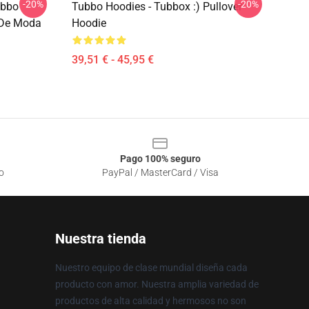
-20%
-20%
ubbo
Tubbo Hoodies - Tubbox :) Pullover
 De Moda
Hoodie
39,51 € - 45,95 €
Pago 100% seguro
o
PayPal / MasterCard / Visa
Nuestra tienda
Nuestro equipo de clase mundial diseña cada
producto con amor. Nuestra amplia variedad de
productos de alta calidad y hermosos no son