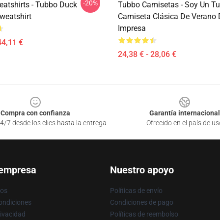
-20%
atshirts - Tubbo Duck
Tubbo Camisetas - Soy Un T
weatshirt
Camiseta Clásica De Verano
Impresa
44,11 €
24,38 € - 28,06 €
Compra con confianza
Garantía internacional
4/7 desde los clics hasta la entrega
Ofrecido en el país de us
 empresa
Nuestro apoyo
ros
Políticas de envío
ondiciones
Condiciones de pago
rivacidad
Políticas de reembolso