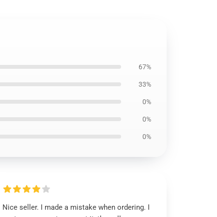
67%
33%
0%
0%
0%
Nice seller. I made a mistake when ordering. I