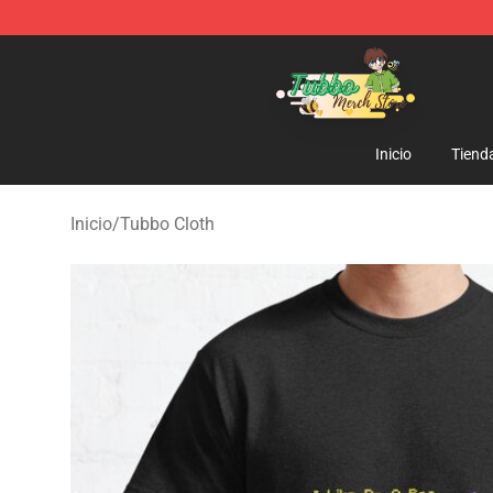
Tubbo Store - Official Tubbo Merchandise Shop
Inicio
Tiend
Inicio
/
Tubbo Cloth