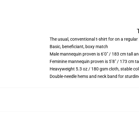
The usual, conventional t-shirt for on a regular
Basic, beneficiant, boxy match
Male mannequin proven is 6’0″ / 183 cm tall 
Feminine mannequin proven is 5’8″ / 173 cm ta
Heavyweight 5.3 oz / 180 gsm cloth, stable co
Double-needle hems and neck band for sturdin