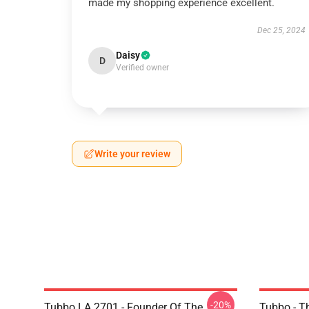
made my shopping experience excellent.
Dec 25, 2024
Daisy
D
Verified owner
Write your review
-20%
Tubbo LA 2701 - Founder Of The
Tubbo - T