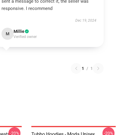
sent a message to correct it, the seller was
responsive. I recommend
Dec 19, 2024
Millie
M
Verified owner
1
/
1
-20%
-20%
eatshirt
Tubbo Hoodies - Moda Unisex