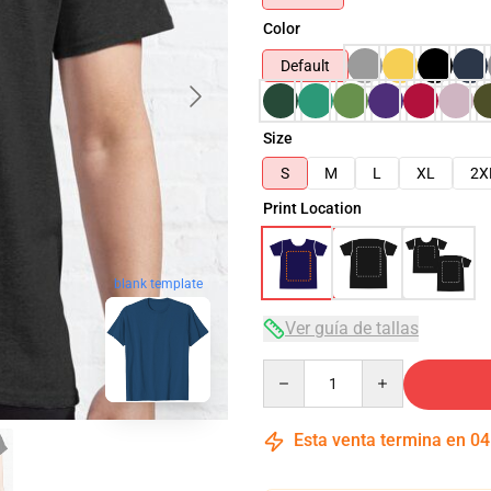
Color
Default
Size
S
M
L
XL
2X
Print Location
blank template
Ver guía de tallas
Quantity
Esta venta termina en
04