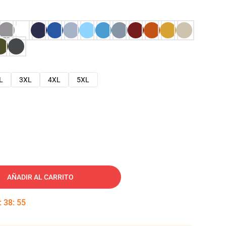
L
3XL
4XL
5XL
AÑADIR AL CARRITO
:
38
:
54