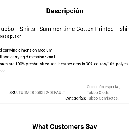
Descripción
Tubbo T-Shirts - Summer time Cotton Printed T-shir
 basis put on
and carrying dimension Medium
ll and carrying dimension Small
lours are 100% preshrunk cotton, heather gray is 90% cotton/10% polyest
ess
Colección especial
,
SKU
:
TUBMER558392-DEFAULT
Tubbo Cloth
,
Categorías
:
Tubbo Camisetas
,
What Customers Say