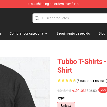
FREE
shipping on orders over $100
a
Comprar por categoría
Seguimiento de pedido
Blog
Tubbo T-Shirts 
Shirt
(3 customer reviews
€30.48
€24.38
-20%
$26.50
Type
Unisex