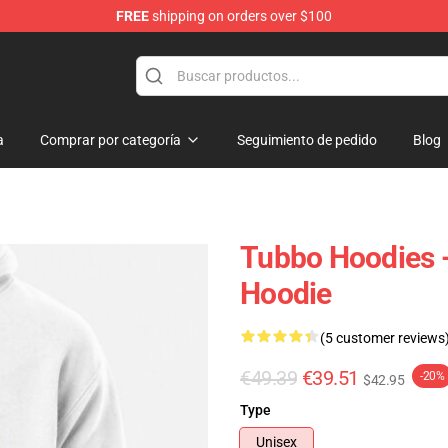
FREE
shipping on orders over $100
a
Comprar por categoría
Seguimiento de pedido
Blog
Tubbo Hoodies -
Hoodie
(5 customer reviews
€49.39
€39.51
-20%
$42.95
Type
Unisex