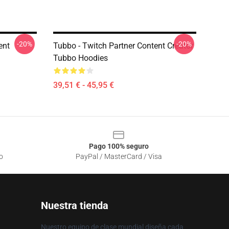
-20%
-20%
ent
Tubbo - Twitch Partner Content Creator
Tubbo Hoodies
39,51 € - 45,95 €
Pago 100% seguro
o
PayPal / MasterCard / Visa
Nuestra tienda
Nuestro equipo de clase mundial diseña cada