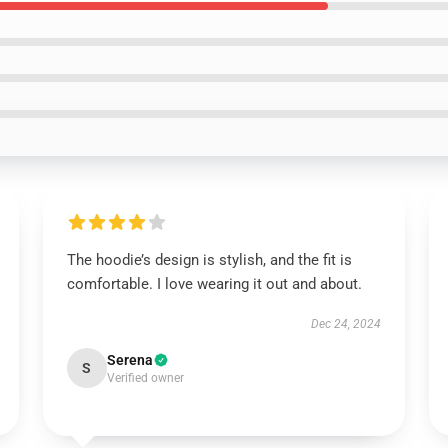
The hoodie’s design is stylish, and the fit is
comfortable. I love wearing it out and about.
Dec 24, 2024
Serena
S
Verified owner