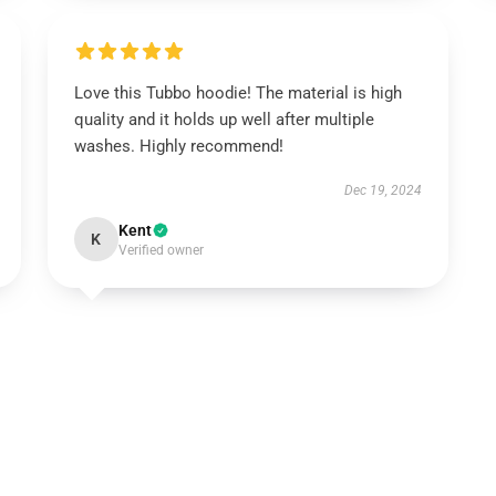
Love this Tubbo hoodie! The material is high
quality and it holds up well after multiple
washes. Highly recommend!
Dec 19, 2024
Kent
K
Verified owner