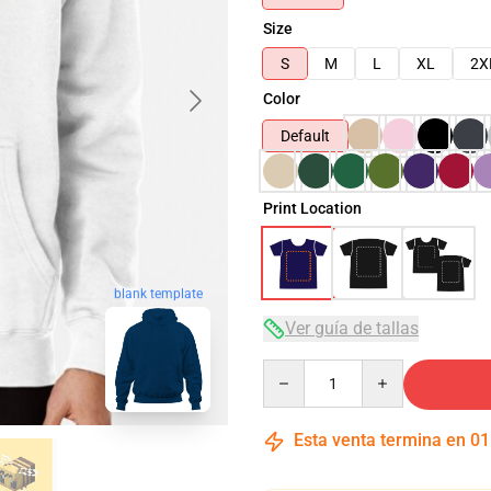
Size
S
M
L
XL
2X
Color
Default
Print Location
blank template
Ver guía de tallas
Quantity
Esta venta termina en
01