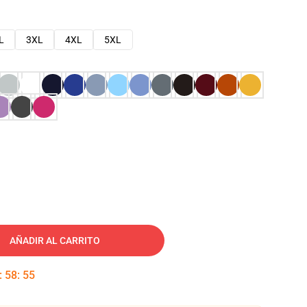
L
3XL
4XL
5XL
AÑADIR AL CARRITO
:
58
:
54