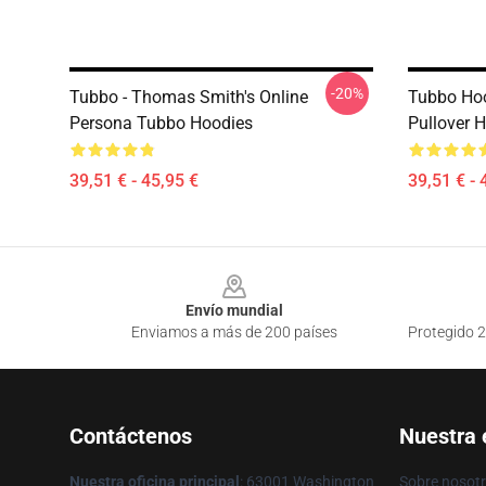
-20%
Tubbo - Thomas Smith's Online
Tubbo Hoo
Persona Tubbo Hoodies
Pullover 
39,51 € - 45,95 €
39,51 € - 
Footer
Envío mundial
Enviamos a más de 200 países
Protegido 2
Contáctenos
Nuestra
Nuestra oficina principal
: 63001 Washington
Sobre nosot