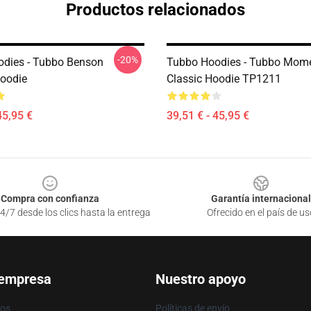
Productos relacionados
-20%
dies - Tubbo Benson
Tubbo Hoodies - Tubbo Mom
Hoodie
Classic Hoodie TP1211
45,95 €
39,51 € - 45,95 €
Compra con confianza
Garantía internacional
4/7 desde los clics hasta la entrega
Ofrecido en el país de us
 empresa
Nuestro apoyo
ros
Políticas de envío