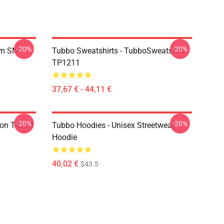
-20%
-20%
am SMP
Tubbo Sweatshirts - TubboSweatshirt
TP1211
37,67 € - 44,11 €
-20%
-20%
on T-Shirt
Tubbo Hoodies - Unisex Streetwear
Hoodie
40,02 €
$43.5