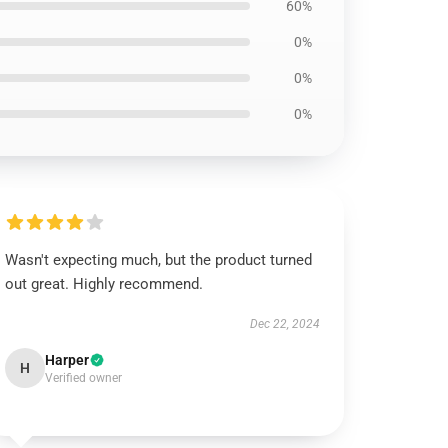
60%
0%
0%
0%
Wasn't expecting much, but the product turned
out great. Highly recommend.
Dec 22, 2024
Harper
H
Verified owner