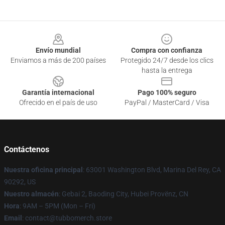
Footer
Envío mundial
Compra con confianza
Enviamos a más de 200 países
Protegido 24/7 desde los clics
hasta la entrega
Garantía internacional
Pago 100% seguro
Ofrecido en el país de uso
PayPal / MasterCard / Visa
Contáctenos
Nuestra oficina principal
: 63001 Washington Blvd, Marina Del Rey, CA
90292, US
Nuestro almacén
: Gebai 2, Baoding City, Hubei Provënz, CN
Hora
: 9AM – 5PM (Mon – Fri)
Email
: contact@tubbomerch.store