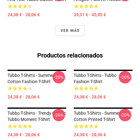
24,38 € - 28,06 €
39,51 € - 45,95 €
VER MÁS
Productos relacionados
Tubbo T-Shirts - Summer
Tubbo T-Shirts - Tubbo
-20%
-20%
Cotton Fashion T-Shirt
Fashion T-Shirt
24,38 € - 28,06 €
24,38 € - 28,06 €
Tubbo T-Shirts - Trendy Classic
Tubbo T-Shirts - Summer
-20%
-20%
Tubbo Moment T-Shirt
Cotton Printed T-Shirt
24,38 € - 28,06 €
24,38 € - 28,06 €