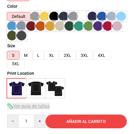
Color
Default
Size
S
M
L
XL
2XL
3XL
4XL
5XL
Print Location
Ver guía de tallas
Quantity
AÑADIR AL CARRITO