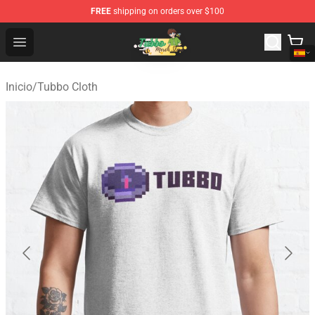
FREE
shipping on orders over $100
Tubbo Store - Official Tubbo Merchandise Shop
Open menu
Inicio
/
Tubbo Cloth