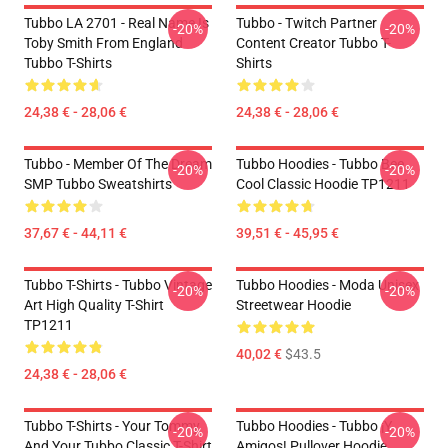
Tubbo LA 2701 - Real Name Is
Tubbo - Twitch Partner
-20%
-20%
Toby Smith From England
Content Creator Tubbo T-
Tubbo T-Shirts
Shirts
24,38 € - 28,06 €
24,38 € - 28,06 €
Tubbo - Member Of The Dream
Tubbo Hoodies - Tubbo Bee
-20%
-20%
SMP Tubbo Sweatshirts
Cool Classic Hoodie TP1211
37,67 € - 44,11 €
39,51 € - 45,95 €
Tubbo T-Shirts - Tubbo Vintage
Tubbo Hoodies - Moda Unisex
-20%
-20%
Art High Quality T-Shirt
Streetwear Hoodie
TP1211
40,02 €
$43.5
24,38 € - 28,06 €
Tubbo T-Shirts - Your Tommy
Tubbo Hoodies - Tubbo ¡Y
-20%
-20%
And Your Tubbo Classic T-Shirt
Amigos! Pullover Hoodie