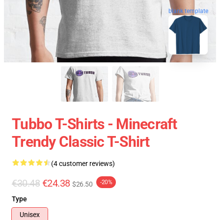
blank template
Tubbo T-Shirts - Minecraft
Trendy Classic T-Shirt
(4 customer reviews)
€30.48
€24.38
-20%
$26.50
Type
Unisex