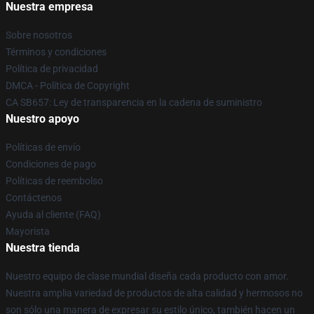
Nuestra empresa
Sobre nosotros
Términos y condiciones
Política de privacidad
DMCA - Política de Copyright
CA SB657: Ley de transparencia en la cadena de suministro
Nuestro apoyo
Políticas de envío
Condiciones de pago
Políticas de reembolso
Contáctenos
Ayuda al cliente (FAQ)
Mayorista
Nuestra tienda
Nuestro equipo de clase mundial diseña cada producto con amor.
Nuestra amplia variedad de productos de alta calidad y hermosos no
son sólo una manera de expresar su estilo único, también hacen un