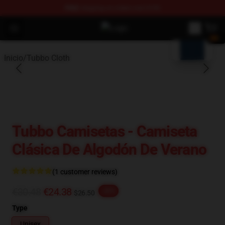
FREE
shipping on orders over $100
blank template
Open menu
Tubbo Store - Official Tubbo Merc
Inicio
/
Tubbo Cloth
Tubbo Camisetas - Camiseta
Clásica De Algodón De Verano
(1 customer reviews)
€30.48
€24.38
-20%
$26.50
Type
Unisex