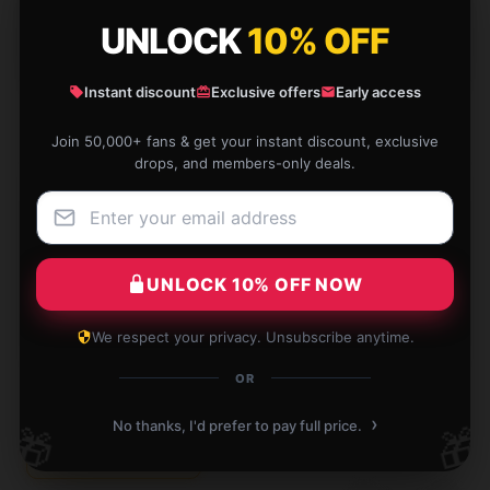
★★☆☆☆
UNLOCK
10% OFF
0%
★☆☆☆☆
0%
Instant discount
Exclusive offers
Early access
Join 50,000+ fans & get your instant discount, exclusive
drops, and members-only deals.
This item offers excellent value. It's practical,
efficient, and performs just as expected.
UNLOCK 10% OFF NOW
Dec 25, 2024
Mia
We respect your privacy. Unsubscribe anytime.
M
Verified owner
OR
›
No thanks, I'd prefer to pay full price.
🎁
🎁
Write your review