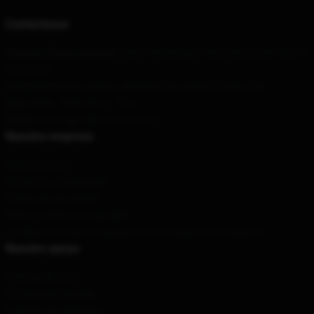
Contáctenos
Nuestra oficina principal
: 63001 Washington Blvd, Marina Del Rey, CA
90292, US
Nuestro almacén
: Gebai 2, Baoding City, Hubei Provënz, CN
Hora
: 9AM – 5PM (Mon – Fri)
Email
: contact@tubbomerch.store
Nuestra empresa
Sobre nosotros
Términos y condiciones
Política de privacidad
DMCA - Política de Copyright
CA SB657: Ley de transparencia en la cadena de suministro
Nuestro apoyo
Políticas de envío
Condiciones de pago
Políticas de reembolso