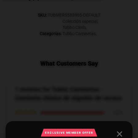
SKU
:
TUBMER5583905-DEFAULT
Colección especial
,
Tubbo Cloth
,
Categorías
:
Tubbo Camisetas
,
What Customers Say
1 reviews for Tubbo Camisetas -
Camiseta clásica de algodón de verano
★★★★★
100%
★★★★☆
0%
EXCLUSIVE MEMBER OFFER
★★★☆☆
0%