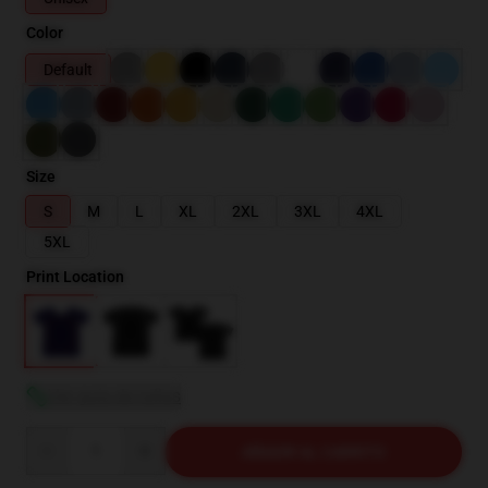
Color
Default
Size
S
M
L
XL
2XL
3XL
4XL
5XL
Print Location
Ver guía de tallas
Quantity
AÑADIR AL CARRITO