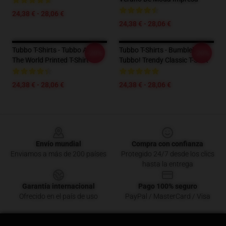
24,38 € - 28,06 €
24,38 € - 28,06 €
Tubbo T-Shirts - Tubbo Above
Tubbo T-Shirts - Bumblebee
-20%
-20%
The World Printed T-Shirt
Tubbo! Trendy Classic T-Shirt
24,38 € - 28,06 €
24,38 € - 28,06 €
Footer
Envío mundial
Compra con confianza
Enviamos a más de 200 países
Protegido 24/7 desde los clics
hasta la entrega
Garantía internacional
Pago 100% seguro
Ofrecido en el país de uso
PayPal / MasterCard / Visa