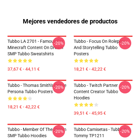
Mejores vendedores de productos
Tubbo LA 2701 - Famous For
Tubbo - Focus On Roleplay
-20%
-20%
Minecraft Content On Dream
And Storytelling Tubbo
SMP Tubbo Sweatshirts
Posters
37,67 € - 44,11 €
18,21 € - 42,22 €
Tubbo - Thomas Smith's Online
Tubbo - Twitch Partner
-20%
-20%
Persona Tubbo Posters
Content Creator Tubbo
Hoodies
18,21 € - 42,22 €
39,51 € - 45,95 €
Tubbo - Member Of The Dream
Tubbo Camisetas - Tubbo Y
-20%
-20%
SMP Tubbo Hoodies
Tommy TP1211