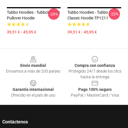
Tubbo Hoodies - Tubbo's Bee 6
Tubbo Hoodies - Tubbo
-20%
-20%
Pullover Hoodie
Classic Hoodie TP1211
39,51 € - 45,95 €
39,51 € - 45,95 €
Footer
Envío mundial
Compra con confianza
Enviamos a más de 200 países
Protegido 24/7 desde los clics
hasta la entrega
Garantía internacional
Pago 100% seguro
Ofrecido en el país de uso
PayPal / MasterCard / Visa
Contáctenos