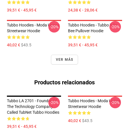
39,51 € - 45,95 €
24,38 € - 28,06 €
Tubbo Hoodies - Moda Unisex
Tubbo Hoodies - Tubbo Y Da
-20%
-20%
Streetwear Hoodie
Bee Pullover Hoodie
40,02 €
$43.5
39,51 € - 45,95 €
VER MÁS
Productos relacionados
Tubbo LA 2701 - Founder Of
Tubbo Hoodies - Moda Unisex
-20%
-20%
The Technology Company
Streetwear Hoodie
Called TubNet Tubbo Hoodies
40,02 €
$43.5
39,51 € - 45,95 €