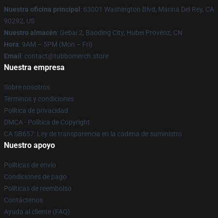
Nuestra oficina principal
: 63001 Washington Blvd, Marina Del Rey, CA
90292, US
Nuestro almacén
: Gebai 2, Baoding City, Hubei Provënz, CN
Hora
: 9AM – 5PM (Mon – Fri)
Email
: contact@tubbomerch.store
Nuestra empresa
Sobre nosotros
Términos y condiciones
Política de privacidad
DMCA - Política de Copyright
CA SB657: Ley de transparencia en la cadena de suministro
Nuestro apoyo
Políticas de envío
Condiciones de pago
Políticas de reembolso
Contáctenos
Ayuda al cliente (FAQ)