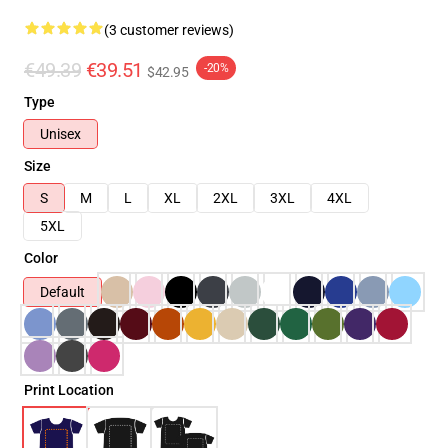
(3 customer reviews)
€49.39
€39.51
-20%
$42.95
Type
Unisex
Size
S
M
L
XL
2XL
3XL
4XL
5XL
Color
Default
Print Location