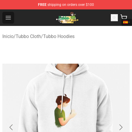
FREE
shipping on orders over $100
Tubbo Store - Official Tubbo Merchandise Shop
Open menu
Inicio
/
Tubbo Cloth
/
Tubbo Hoodies