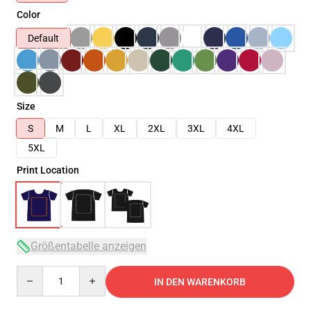
Color
Default
Size
S
M
L
XL
2XL
3XL
4XL
5XL
Print Location
Größentabelle anzeigen
Quantity
IN DEN WARENKORB