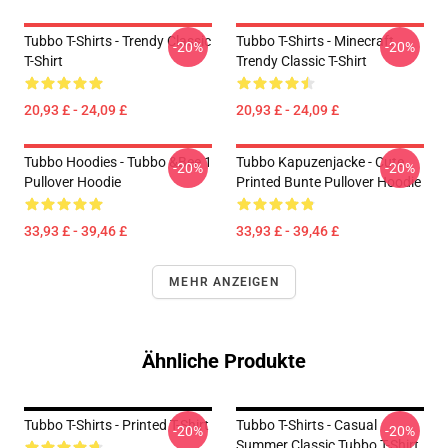
Tubbo T-Shirts - Trendy Classic
Tubbo T-Shirts - Minecraft
-20%
-20%
T-Shirt
Trendy Classic T-Shirt
20,93 £ - 24,09 £
20,93 £ - 24,09 £
Tubbo Hoodies - Tubbo &Bee 1
Tubbo Kapuzenjacke - Cute
-20%
-20%
Pullover Hoodie
Printed Bunte Pullover Hoodie
33,93 £ - 39,46 £
33,93 £ - 39,46 £
MEHR ANZEIGEN
Ähnliche Produkte
Tubbo T-Shirts - Printed T-Shirt
Tubbo T-Shirts - Casual
-20%
-20%
Summer Classic Tubbo T-Shirt