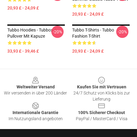
20,93 £ - 24,09 £
20,93 £ - 24,09 £
Tubbo Hoodies - Tubbox :)
Tubbo T-Shirts - Tubbo
-20%
-20%
Pullover Mit Kapuze
Fashion T-Shirt
33,93 £ - 39,46 £
20,93 £ - 24,09 £
Footer
Weltweiter Versand
Kaufen Sie mit Vertrauen
Wir versenden in über 200 Länder
24/7 Schutz von Klicks bis zur
Lieferung
Internationale Garantie
100% Sicherer Checkout
Im Nutzungsland angeboten
PayPal / MasterCard / Visa