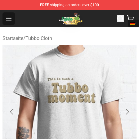
FREE
shipping on orders over $100
Tubbo Store - Official Tubbo Merchandise Shop
Open menu
Startseite
/
Tubbo Cloth