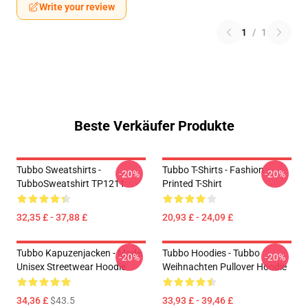
Write your review
1
/
1
Beste Verkäufer Produkte
Tubbo Sweatshirts -
Tubbo T-Shirts - Fashion
-20%
-20%
TubboSweatshirt TP1211
Printed T-Shirt
32,35 £ - 37,88 £
20,93 £ - 24,09 £
Tubbo Kapuzenjacken - Mode
Tubbo Hoodies - Tubbo
-20%
-20%
Unisex Streetwear Hoodie
Weihnachten Pullover Hoodie
34,36 £
$43.5
33,93 £ - 39,46 £