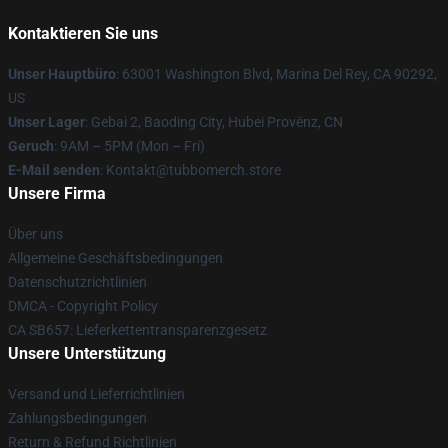
Kontaktieren Sie uns
Unser Hauptbüro
: 63001 Washington Blvd, Marina Del Rey, CA 90292,
US
Unser Lager
: Gebai 2, Baoding City, Hubei Provënz, CN
Geruch
: 9AM – 5PM (Mon – Fri)
E-Mail senden
: Kontakt@tubbomerch.store
Unsere Firma
Über uns
Allgemeine Geschäftsbedingungen
Datenschutzrichtlinien
DMCA - Copyright Policy
CA SB657: Lieferkettentransparenzgesetz
Unsere Unterstützung
Versand und Lieferrichtlinien
Zahlungsbedingungen
Return & Refund Richtlinien