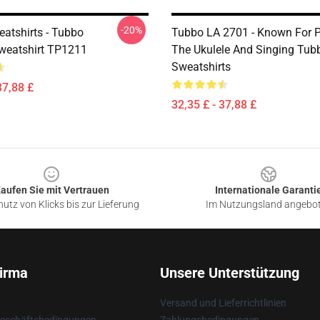
-20%
atshirts - Tubbo
Tubbo LA 2701 - Known For P
eatshirt TP1211
The Ukulele And Singing Tub
Sweatshirts
37,88 £
32,35 £ - 37,88 £
aufen Sie mit Vertrauen
Internationale Garanti
utz von Klicks bis zur Lieferung
Im Nutzungsland angebo
irma
Unsere Unterstützung
Versand und Lieferrichtlinien