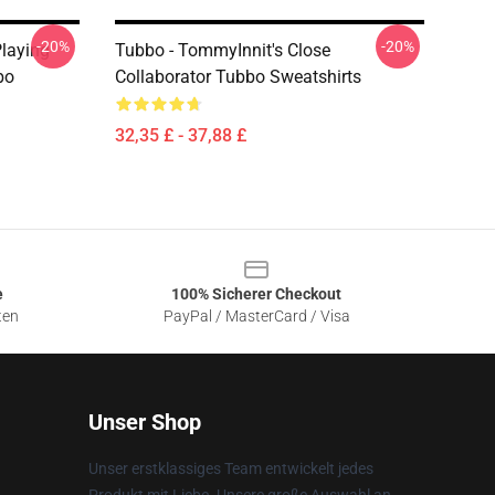
-20%
-20%
laying
Tubbo - TommyInnit's Close
bo
Collaborator Tubbo Sweatshirts
32,35 £ - 37,88 £
e
100% Sicherer Checkout
ten
PayPal / MasterCard / Visa
Unser Shop
Unser erstklassiges Team entwickelt jedes