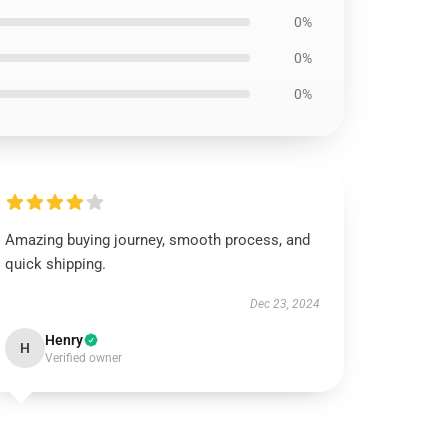
0%
0%
0%
Amazing buying journey, smooth process, and
quick shipping.
Dec 23, 2024
Henry
H
Verified owner