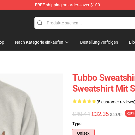
FREE
shipping on orders over $100
op
Nach Kategorie einkaufen
Bestellung verfolgen
Bl
Tubbo Sweatshi
Sweatshirt Mit 
(5 customer reviews
£40.44
£32.35
-20%
$40.95
Type
Unisex