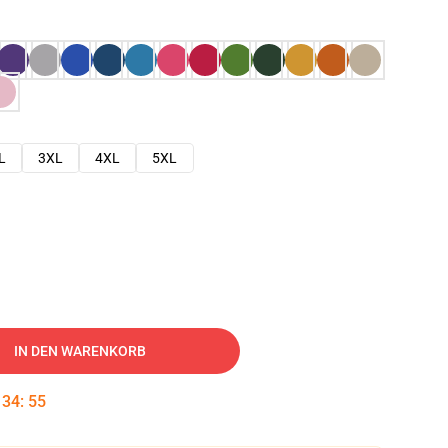
L
3XL
4XL
5XL
IN DEN WARENKORB
:
34
:
54