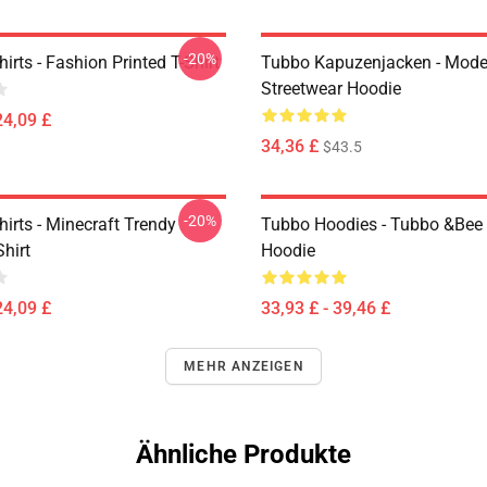
-20%
irts - Fashion Printed T-Shirt
Tubbo Kapuzenjacken - Mode
Streetwear Hoodie
24,09 £
34,36 £
$43.5
-20%
irts - Minecraft Trendy
Tubbo Hoodies - Tubbo &Bee 
Shirt
Hoodie
24,09 £
33,93 £ - 39,46 £
MEHR ANZEIGEN
Ähnliche Produkte