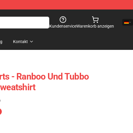
Kundenservice
Warenkorb anzeigen
og
Kontakt
rts - Ranboo Und Tubbo
Sweatshirt
)