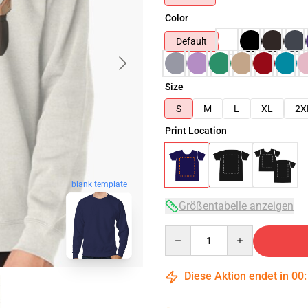
Color
Default
Size
S
M
L
XL
2X
Print Location
blank template
Größentabelle anzeigen
Quantity
Diese Aktion endet in
00