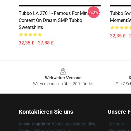
-20%
Tubbo LA 2701 - Famous For Minecraft
Tubbo Swe
Content On Dream SMP Tubbo
MomentSw
Sweatshirts
32,35 £ - 
32,35 £ - 37,88 £
Footer
Weltweiter Versand
K
Wir versenden in über 200 Länder
24/7 Sch
Kontaktieren Sie uns
Unsere F
Unser Hauptbüro
: 63001 Washington Blvd,
Über uns