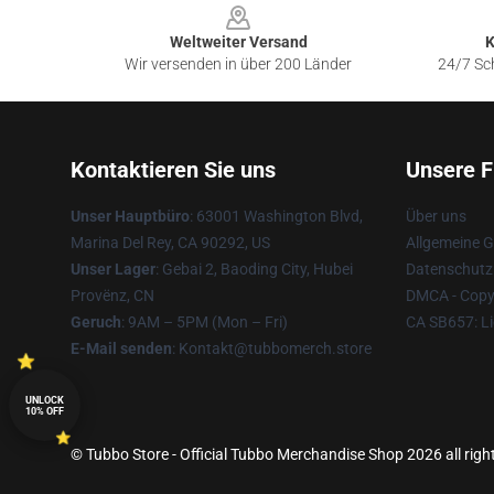
Weltweiter Versand
K
Wir versenden in über 200 Länder
24/7 Sch
Kontaktieren Sie uns
Unsere F
Unser Hauptbüro
: 63001 Washington Blvd,
Über uns
Marina Del Rey, CA 90292, US
Allgemeine 
Unser Lager
: Gebai 2, Baoding City, Hubei
Datenschutzr
Provënz, CN
DMCA - Copyr
Geruch
: 9AM – 5PM (Mon – Fri)
CA SB657: Li
E-Mail senden
: Kontakt@tubbomerch.store
UNLOCK
10% OFF
© Tubbo Store - Official Tubbo Merchandise Shop 2026 all righ