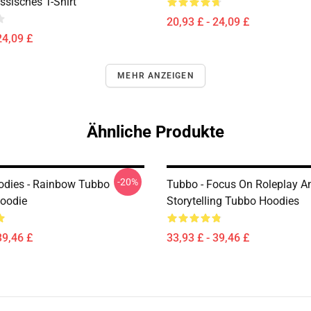
ssisches T-Shirt
20,93 £ - 24,09 £
24,09 £
MEHR ANZEIGEN
Ähnliche Produkte
-20%
dies - Rainbow Tubbo
Tubbo - Focus On Roleplay A
Hoodie
Storytelling Tubbo Hoodies
39,46 £
33,93 £ - 39,46 £