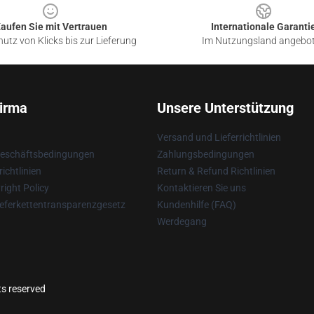
aufen Sie mit Vertrauen
Internationale Garanti
utz von Klicks bis zur Lieferung
Im Nutzungsland angebo
irma
Unsere Unterstützung
Versand und Lieferrichtlinien
Geschäftsbedingungen
Zahlungsbedingungen
ichtlinien
Return & Refund Richtlinien
ight Policy
Kontaktieren Sie uns
eferkettentransparenzgesetz
Kundenhilfe (FAQ)
Werdegang
ts reserved