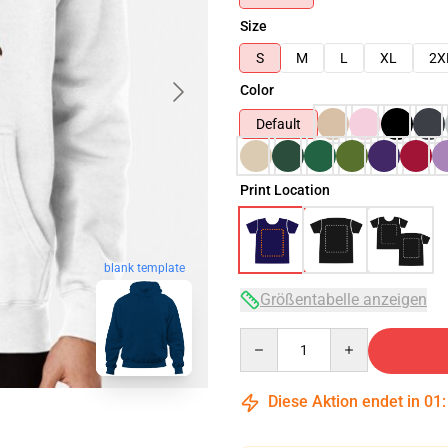
Size
S
M
L
XL
2X
Color
Default
Print Location
blank template
Größentabelle anzeigen
Quantity
Diese Aktion endet in
01