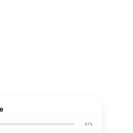
e
67%