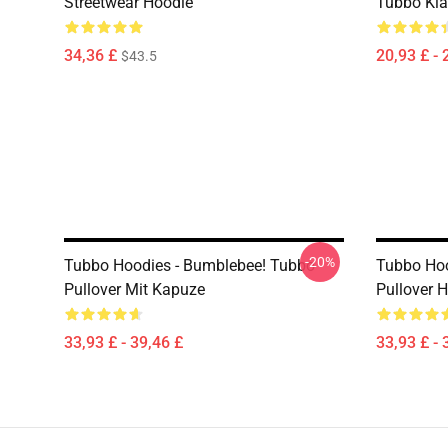
Streetwear Hoodie
Tubbo Kla
34,36 £
20,93 £ - 
$43.5
-20%
Tubbo Hoodies - Bumblebee! Tubbo
Tubbo Hoo
Pullover Mit Kapuze
Pullover 
33,93 £ - 39,46 £
33,93 £ - 
Footer