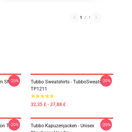
1
/
1
-20%
-20%
am SMP
Tubbo Sweatshirts - TubboSweatshirt
TP1211
32,35 £ - 37,88 £
-20%
-20%
on T-Shirt
Tubbo Kapuzenjacken - Unisex