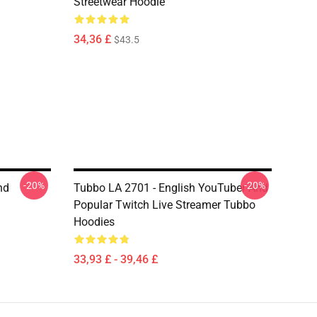
Streetwear Hoodie
34,36 £
$43.5
-20%
-20%
nd
Tubbo LA 2701 - English YouTuber And
Popular Twitch Live Streamer Tubbo
Hoodies
33,93 £ - 39,46 £