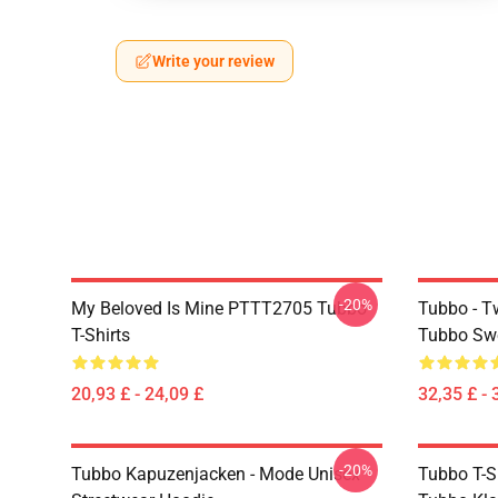
Write your review
-20%
My Beloved Is Mine PTTT2705 Tubbo
Tubbo - T
T-Shirts
Tubbo Swe
20,93 £ - 24,09 £
32,35 £ - 
-20%
Tubbo Kapuzenjacken - Mode Unisex
Tubbo T-S