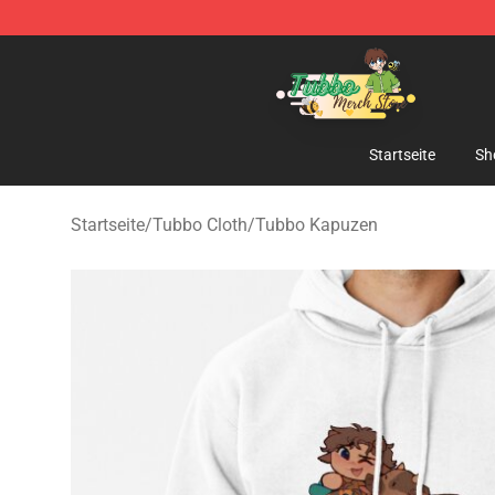
Tubbo Store - Official Tubbo Merchandise Shop
Startseite
Sh
Startseite
/
Tubbo Cloth
/
Tubbo Kapuzen