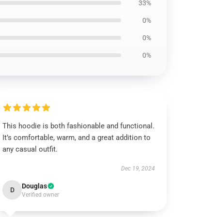
33%
0%
0%
0%
This hoodie is both fashionable and functional.
It’s comfortable, warm, and a great addition to
any casual outfit.
Dec 19, 2024
Douglas
D
Verified owner