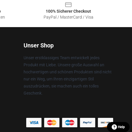
e
100% Sicherer Checkout
ten
PayPal / MasterCard / Visa
Unser Shop
Unser erstklassiges Team entwickelt jedes
Produkt mit Liebe. Unsere große Auswahl an
hochwertigen und schönen Produkten sind nicht
nur ein Weg, um Ihren einzigartigen Stil
auszudrücken, sie machen auch ein tolles
Geschenk.
Help