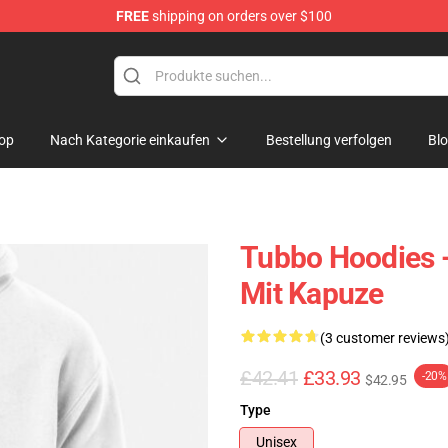
FREE
shipping on orders over $100
op
Nach Kategorie einkaufen
Bestellung verfolgen
Bl
Tubbo Hoodies -
Mit Kapuze
(3 customer reviews
£42.41
£33.93
-20%
$42.95
Type
Unisex