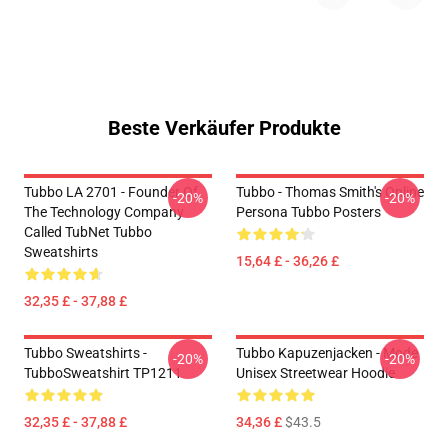
Beste Verkäufer Produkte
Tubbo LA 2701 - Founder Of
Tubbo - Thomas Smith's Online
-20%
-20%
The Technology Company
Persona Tubbo Posters
Called TubNet Tubbo
Sweatshirts
15,64 £ - 36,26 £
32,35 £ - 37,88 £
Tubbo Sweatshirts -
Tubbo Kapuzenjacken - Mode
-20%
-20%
TubboSweatshirt TP1211
Unisex Streetwear Hoodie
32,35 £ - 37,88 £
34,36 £
$43.5