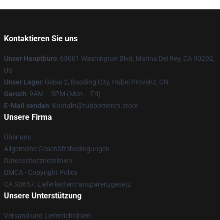
Kontaktieren Sie uns
Unser Hauptbüro
: 63001 Washington Blvd, Marina Del Rey, CA 90292,
US
Unser Lager
: Gebai 2, Baoding City, Hubei Provënz, CN
Geruch
: 9AM – 5PM (Mon – Fri)
E-Mail senden
: Kontakt@tubbomerch.store
Unsere Firma
Über uns
Allgemeine Geschäftsbedingungen
Datenschutzrichtlinien
DMCA - Copyright Policy
CA SB657: Lieferkettentransparenzgesetz
Unsere Unterstützung
Versand und Lieferrichtlinien