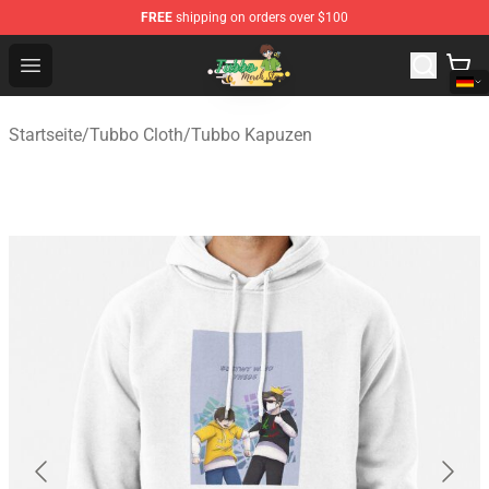
FREE
shipping on orders over $100
Tubbo Store - Official Tubbo Merchandise Shop
Open menu
Startseite
/
Tubbo Cloth
/
Tubbo Kapuzen