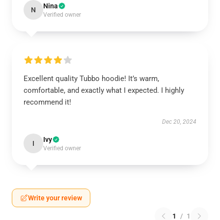
Nina
N
Verified owner
Excellent quality Tubbo hoodie! It’s warm,
comfortable, and exactly what I expected. I highly
recommend it!
Dec 20, 2024
Ivy
I
Verified owner
Write your review
1
/
1