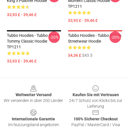
King 5 Pullover Hoodie
Moment Classic Hoodie
TP1211
33,93 £ - 39,46 £
33,93 £ - 39,46 £
Tubbo Hoodies - Tubbo Und
Tubbo Hoodies - Tubbo Unisex
-20%
-20%
Tommy Classic Hoodie
Streetwear Hoodie
TP1211
34,36 £
$43.5
33,93 £ - 39,46 £
Footer
Weltweiter Versand
Kaufen Sie mit Vertrauen
Wir versenden in über 200 Länder
24/7 Schutz von Klicks bis zur
Lieferung
Internationale Garantie
100% Sicherer Checkout
Im Nutzungsland angeboten
PayPal / MasterCard / Visa