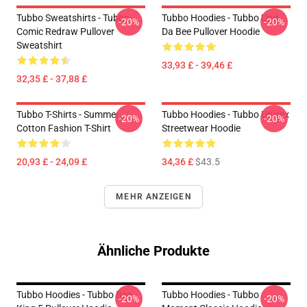
Tubbo Sweatshirts - Tubbo
Tubbo Hoodies - Tubbo Und
-20%
-20%
Comic Redraw Pullover
Da Bee Pullover Hoodie
Sweatshirt
33,93 £ - 39,46 £
32,35 £ - 37,88 £
Tubbo T-Shirts - Summer
Tubbo Hoodies - Tubbo Unisex
-20%
-20%
Cotton Fashion T-Shirt
Streetwear Hoodie
20,93 £ - 24,09 £
34,36 £
$43.5
MEHR ANZEIGEN
Ähnliche Produkte
Tubbo Hoodies - Tubbo Bee
Tubbo Hoodies - Tubbo
-20%
-20%