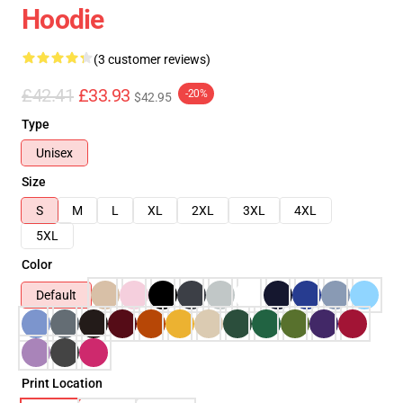
Hoodie
(3 customer reviews)
£42.41
£33.93
-20%
$42.95
Type
Unisex
Size
S
M
L
XL
2XL
3XL
4XL
5XL
Color
Default
Print Location