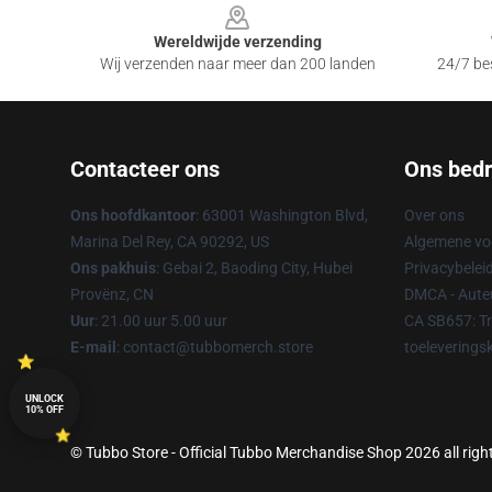
Wereldwijde verzending
Wij verzenden naar meer dan 200 landen
24/7 bes
Contacteer ons
Ons bedri
Ons hoofdkantoor
: 63001 Washington Blvd,
Over ons
Marina Del Rey, CA 90292, US
Algemene v
Ons pakhuis
: Gebai 2, Baoding City, Hubei
Privacybelei
Provënz, CN
DMCA - Auteu
Uur
: 21.00 uur 5.00 uur
CA SB657: T
E-mail
: contact@tubbomerch.store
toeleverings
UNLOCK
10% OFF
© Tubbo Store - Official Tubbo Merchandise Shop 2026 all righ