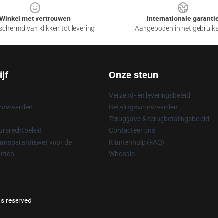
Winkel met vertrouwen
Internationale garanti
chermd van klikken tot levering
Aangeboden in het gebruik
jf
Onze steun
Verzend- en leveringsbeleid
oorwaarden
Betalingsvoorwaarden
d
Teruggave & terugbetalingsbeleid
rsrechtbeleid
Contacteer ons
ransparantiewet voor de
Klantenhulp (FAQ)
keten
Whosale
ts reserved