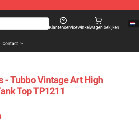
Klantenservice
Winkelwagen bekijken
Contact
 - Tubbo Vintage Art High
 Tank Top TP1211
)