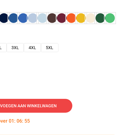
L
3XL
4XL
5XL
VOEGEN AAN WINKELWAGEN
over
01
:
06
:
54