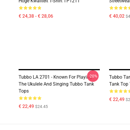
Hoge Kwaliteit T-Shirt TP1211
Streetwea
€ 24,38 - € 28,06
€ 40,02
$4
-20%
Tubbo LA 2701 - Known For Playing
Tubbo Tan
The Ukulele And Singing Tubbo Tank
Tank Top
Tops
€ 22,49
$2
€ 22,49
$24.45
Footer