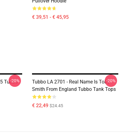
Pullover Hoodie
€ 39,51 - € 45,95
-20%
-20%
05 Tubbo
Tubbo LA 2701 - Real Name Is Toby
Smith From England Tubbo Tank Tops
€ 22,49
$24.45