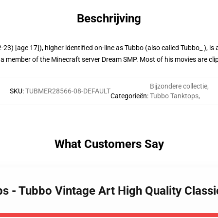
Beschrijving
3) [age 17]), higher identified on-line as Tubbo (also called Tubbo_ ), i
e's a member of the Minecraft server Dream SMP. Most of his movies are cl
Bijzondere collectie
,
SKU
:
TUBMER28566-08-DEFAULT
Categorieën
:
Tubbo Tanktops
,
What Customers Say
ps - Tubbo Vintage Art High Quality Clas