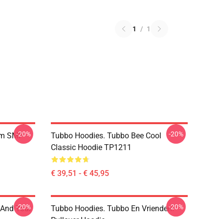
1
/
1
-20%
-20%
am SMP
Tubbo Hoodies. Tubbo Bee Cool
Classic Hoodie TP1211
€ 39,51 - € 45,95
-20%
-20%
 And Your
Tubbo Hoodies. Tubbo En Vrienden!