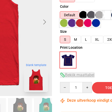
Color
Default
Size
S
M
L
XL
2X
Print Location
blank template
Bekijk maattabel
Quantity
TOE
Deze uitverkoop eindigt 