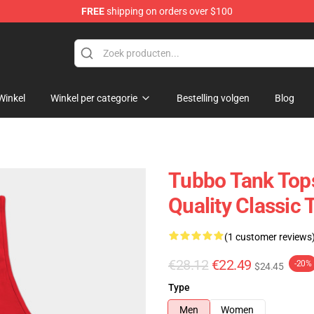
FREE
shipping on orders over $100
Winkel
Winkel per categorie
Bestelling volgen
Blog
Tubbo Tank Tops
Quality Classic
(1 customer reviews
€28.12
€22.49
-20%
$24.45
Type
Men
Women