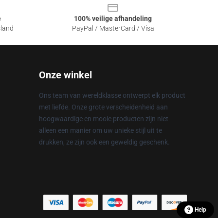
e
100% veilige afhandeling
sland
PayPal / MasterCard / Visa
Onze winkel
Ons team van wereldklasse ontwerpt elk product
met liefde. Onze grote verscheidenheid aan
hoogwaardige en mooie producten zijn niet
alleen een manier om uw unieke stijl uit te
drukken, ze zijn ook een geweldig geschenk.
Help