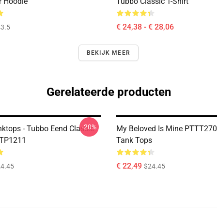
r Hoodie
Tubbo Classic T-Shirt
€ 24,38 - € 28,06
3.5
BEKIJK MEER
Gerelateerde producten
-20%
ktops - Tubbo Eend Classic
My Beloved Is Mine PTTT27
 TP1211
Tank Tops
€ 22,49
4.45
$24.45