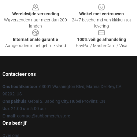
Wereldwijde verzending
Winkel met vertrouwen
Wij verzenden naar meer dan 200
24/7 beschermd van klikken tot
landen
levering
Internationale garantie
100% veilige afhandeling
Aangeboden in het gebruiksland
PayPal / MasterCard / Visa
Contacteer ons
Ons hoofdkantoor
: 63001 Washington Blvd, Marina Del Rey, CA
90292, US
Ons pakhuis
: Gebai 2, Baoding City, Hubei Provënz, CN
Uur
: 21.00 uur 5.00 uur
E-mail
: contact@tubbomerch.store
Ons bedrijf
Over ons