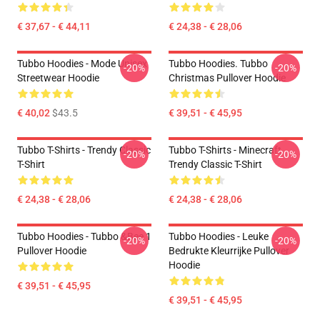
€ 37,67 - € 44,11
€ 24,38 - € 28,06
Tubbo Hoodies - Mode Unisex
Tubbo Hoodies. Tubbo
-20%
-20%
Streetwear Hoodie
Christmas Pullover Hoodie
€ 40,02
$43.5
€ 39,51 - € 45,95
Tubbo T-Shirts - Trendy Classic
Tubbo T-Shirts - Minecraft
-20%
-20%
T-Shirt
Trendy Classic T-Shirt
€ 24,38 - € 28,06
€ 24,38 - € 28,06
Tubbo Hoodies - Tubbo &Bee 1
Tubbo Hoodies - Leuke
-20%
-20%
Pullover Hoodie
Bedrukte Kleurrijke Pullover
Hoodie
€ 39,51 - € 45,95
€ 39,51 - € 45,95