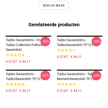
BEKIJK MEER
Gerelateerde producten
Tubbo Sweatshirts - I'm A
Tubbo Sweatshirts -
-20%
-20%
Tubbo Collection Pullover
TubboSweatshirt TP1211
Sweatshirt
€ 37,67 - € 44,11
€ 37,67 - € 44,11
Tubbo Sweatshirts -
Tubbo Sweatshirts - Tubbo
-20%
-20%
TubboSweatshirt TP1211
MomentSweatshirt TP1211
€ 37,67 - € 44,11
€ 37,67 - € 44,11
Footer