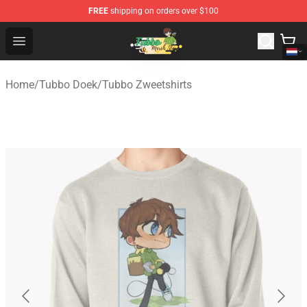
FREE
shipping on orders over $100
Tubbo Store - Official Tubbo Merchandise Shop
Open menu
Home
/
Tubbo Doek
/
Tubbo Zweetshirts