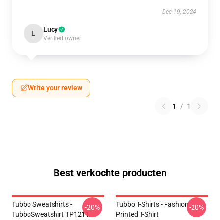
Dec 19, 2024
Lucy
L
Verified owner
Write your review
1
/
1
Best verkochte producten
Tubbo Sweatshirts -
Tubbo T-Shirts - Fashion
-20%
-20%
TubboSweatshirt TP1211
Printed T-Shirt