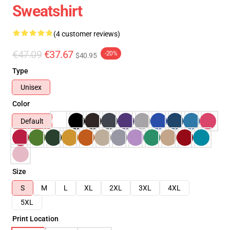
Sweatshirt
(4 customer reviews)
€47.09
€37.67
-20%
$40.95
Type
Unisex
Color
Default
Size
S
M
L
XL
2XL
3XL
4XL
5XL
Print Location