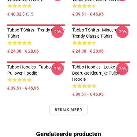
€ 40,02
$43.5
€ 39,51 - € 45,95
Tubbo T-Shirts - Trendy Classic
Tubbo T-Shirts - Minecraft
-20%
-20%
T-Shirt
Trendy Classic T-Shirt
€ 24,38 - € 28,06
€ 24,38 - € 28,06
Tubbo Hoodies - Tubbo &Bee 1
Tubbo Hoodies - Leuke
-20%
-20%
Pullover Hoodie
Bedrukte Kleurrijke Pullover
Hoodie
€ 39,51 - € 45,95
€ 39,51 - € 45,95
BEKIJK MEER
Gerelateerde producten