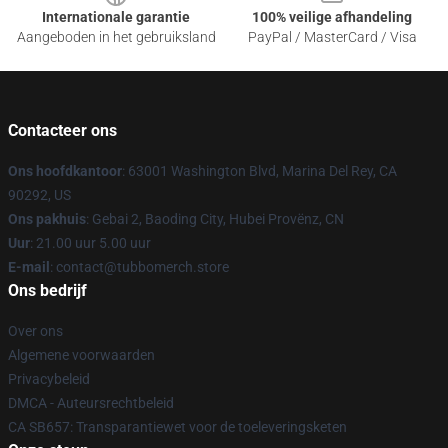
Internationale garantie
100% veilige afhandeling
Aangeboden in het gebruiksland
PayPal / MasterCard / Visa
Contacteer ons
Ons hoofdkantoor
: 63001 Washington Blvd, Marina Del Rey, CA
90292, US
Ons pakhuis
: Gebai 2, Baoding City, Hubei Provënz, CN
Uur
: 21.00 uur 5.00 uur
E-mail
: contact@tubbomerch.store
Ons bedrijf
Over ons
Algemene voorwaarden
Privacybeleid
DMCA - Auteursrechtbeleid
CA SB657: Transparantiewet voor de toeleveringsketen