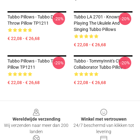
Tubbo Pillows - Tubbo Duck
Tubbo LA 2701 - Known For
-20%
-20%
Throw Pillow TP1211
Playing The Ukulele And
Singing Tubbo Pillows
€ 22,08 - € 26,68
€ 22,08 - € 26,68
Tubbo Pillows - Tubbo Throw
Tubbo - TommyInnit's Close
-20%
-20%
Pillow TP1211
Collaborator Tubbo Pillows
€ 22,08 - € 26,68
€ 22,08 - € 26,68
Footer
Wereldwijde verzending
Winkel met vertrouwen
Wij verzenden naar meer dan 200
24/7 beschermd van klikken tot
landen
levering