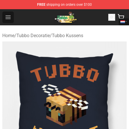
FREE
shipping on orders over $100
Tubbo Store - Official Tubbo Merchandise Shop
Open menu
Home
/
Tubbo Decoratie
/
Tubbo Kussens