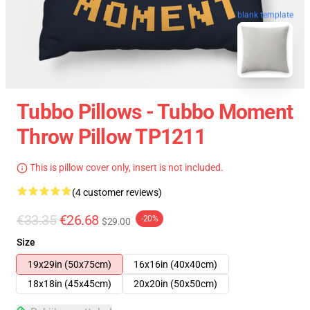
blank template
Tubbo Pillows - Tubbo Moment
Throw Pillow TP1211
This is pillow cover only, insert is not included.
(4 customer reviews)
€33.35
€26.68
-20%
$29.00
Size
19x29in (50x75cm)
16x16in (40x40cm)
18x18in (45x45cm)
20x20in (50x50cm)