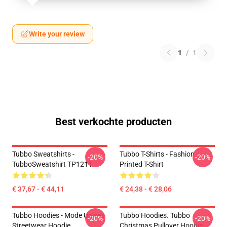
Write your review
1
/
1
Best verkochte producten
Tubbo Sweatshirts -
Tubbo T-Shirts - Fashion
-20%
-20%
TubboSweatshirt TP1211
Printed T-Shirt
€ 37,67 - € 44,11
€ 24,38 - € 28,06
Tubbo Hoodies - Mode Unisex
Tubbo Hoodies. Tubbo
-20%
-20%
Streetwear Hoodie
Christmas Pullover Hoodie