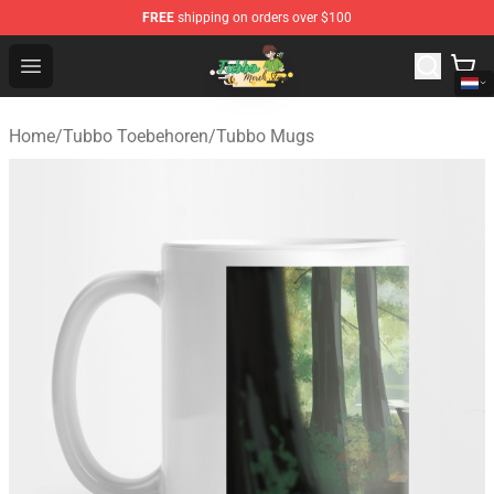
FREE
shipping on orders over $100
Tubbo Store - Official Tubbo Merchandise Shop
Open menu
Home
/
Tubbo Toebehoren
/
Tubbo Mugs