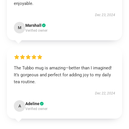
enjoyable.
Dec 23, 2024
Marshall
M
Verified owner
The Tubbo mug is amazing—better than I imagined!
It’s gorgeous and perfect for adding joy to my daily
tea routine.
Dec 22, 2024
Adeline
A
Verified owner