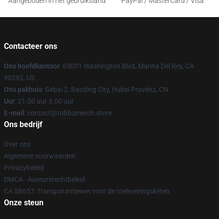
Aangeboden in het gebruiksland
PayPal / MasterCard / Visa
Contacteer ons
Ons hoofdkantoor
: 63001 Washington Blvd, Marina Del Rey, CA
90292, US
Ons pakhuis
: Gebai 2, Baoding City, Hubei Provënz, CN
Uur
: 21.00 uur 5.00 uur
E-mail
: contact@tubbomerch.store
Ons bedrijf
Over ons
Algemene voorwaarden
Privacybeleid
DMCA - Auteursrechtbeleid
CA SB657: Transparantiewet voor de toeleveringsketen
Onze steun