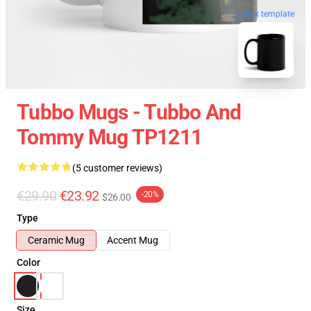
blank template
Tubbo Mugs - Tubbo And
Tommy Mug TP1211
(5 customer reviews)
€29.90
€23.92
-20%
$26.00
Type
Ceramic Mug
Accent Mug
Color
Size