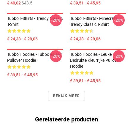
€ 40,02
$43.5
€ 39,51 - € 45,95
Tubbo T-Shirts - Trendy Classic
Tubbo T-Shirts - Minecraft
-20%
-20%
T-Shirt
Trendy Classic T-Shirt
€ 24,38 - € 28,06
€ 24,38 - € 28,06
Tubbo Hoodies - Tubbo &Bee 1
Tubbo Hoodies - Leuke
-20%
-20%
Pullover Hoodie
Bedrukte Kleurrijke Pullover
Hoodie
€ 39,51 - € 45,95
€ 39,51 - € 45,95
BEKIJK MEER
Gerelateerde producten