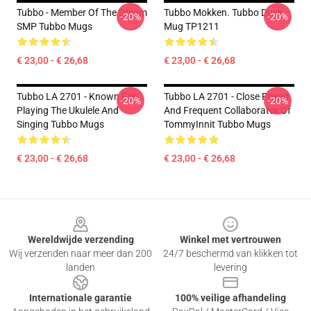
Tubbo - Member Of The Dream
Tubbo Mokken. Tubbo Duck
-20%
-20%
SMP Tubbo Mugs
Mug TP1211
€ 23,00 - € 26,68
€ 23,00 - € 26,68
Tubbo LA 2701 - Known For
Tubbo LA 2701 - Close Friend
-20%
-20%
Playing The Ukulele And
And Frequent Collaborator Of
Singing Tubbo Mugs
TommyInnit Tubbo Mugs
€ 23,00 - € 26,68
€ 23,00 - € 26,68
Footer
Wereldwijde verzending
Winkel met vertrouwen
Wij verzenden naar meer dan 200
24/7 beschermd van klikken tot
landen
levering
Internationale garantie
100% veilige afhandeling