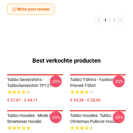
Write your review
1
/
1
Best verkochte producten
Tubbo Sweatshirts -
Tubbo T-Shirts - Fashion
-20%
-20%
TubboSweatshirt TP1211
Printed T-Shirt
€ 37,67 - € 44,11
€ 24,38 - € 28,06
Tubbo Hoodies - Mode Unisex
Tubbo Hoodies. Tubbo
-20%
-20%
Streetwear Hoodie
Christmas Pullover Hoodie