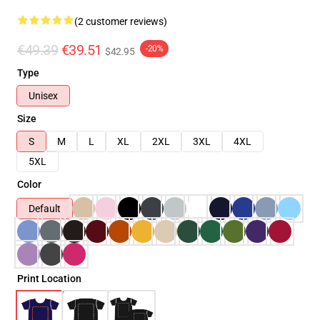
(2 customer reviews)
€49.39
€39.51
-20%
$42.95
Type
Unisex
Size
S
M
L
XL
2XL
3XL
4XL
5XL
Color
Default
Print Location