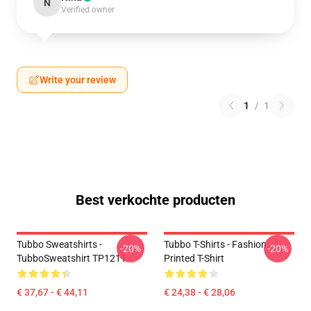
N
Verified owner
Write your review
1
/
1
Best verkochte producten
Tubbo Sweatshirts -
Tubbo T-Shirts - Fashion
-20%
-20%
TubboSweatshirt TP1211
Printed T-Shirt
€ 37,67 - € 44,11
€ 24,38 - € 28,06