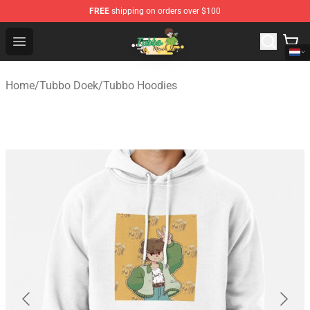
FREE
shipping on orders over $100
Tubbo Store - Official Tubbo Merchandise Shop
Open menu
Home
/
Tubbo Doek
/
Tubbo Hoodies