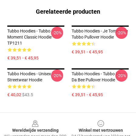
Gerelateerde producten
Tubbo Hoodies - Tubbo
Tubbo Hoodies - Je Tommy Je
-20%
-20%
Moment Classic Hoodie
Tubbo Pullover Hoodie
TP1211
€ 39,51 - € 45,95
€ 39,51 - € 45,95
Tubbo Hoodies - Unisex
Tubbo Hoodies - Tubbo Lova
-20%
-20%
Streetwear Hoodie
Da Bee Pullover Hoodie
€ 40,02
$43.5
€ 39,51 - € 45,95
Footer
Wereldwijde verzending
Winkel met vertrouwen