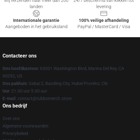
Wij verzenden naar meer dan 200
24/7 beschermd van klikken tot
landen
levering
Internationale garantie
100% veilige afhandeling
Aangeboden in het gebruiksland
PayPal / MasterCard / Visa
Contacteer ons
Ons hoofdkantoor
: 63001 Washington Blvd, Marina Del Rey, CA
90292, US
Ons pakhuis
: Gebai 2, Baoding City, Hubei Provënz, CN
Uur
: 21.00 uur 5.00 uur
E-mail
: contact@tubbomerch.store
Ons bedrijf
Over ons
Algemene voorwaarden
Privacybeleid