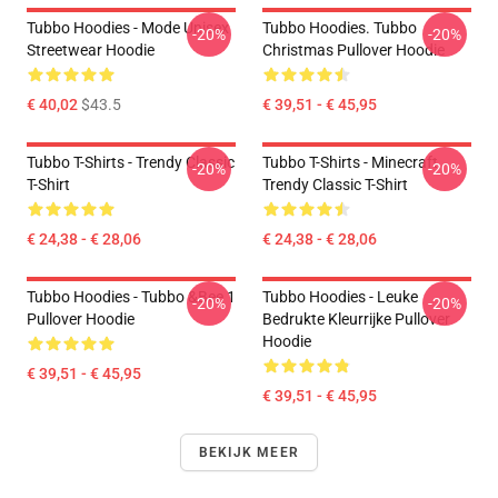
Tubbo Hoodies - Mode Unisex
Tubbo Hoodies. Tubbo
-20%
-20%
Streetwear Hoodie
Christmas Pullover Hoodie
€ 40,02
$43.5
€ 39,51 - € 45,95
Tubbo T-Shirts - Trendy Classic
Tubbo T-Shirts - Minecraft
-20%
-20%
T-Shirt
Trendy Classic T-Shirt
€ 24,38 - € 28,06
€ 24,38 - € 28,06
Tubbo Hoodies - Tubbo &Bee 1
Tubbo Hoodies - Leuke
-20%
-20%
Pullover Hoodie
Bedrukte Kleurrijke Pullover
Hoodie
€ 39,51 - € 45,95
€ 39,51 - € 45,95
BEKIJK MEER