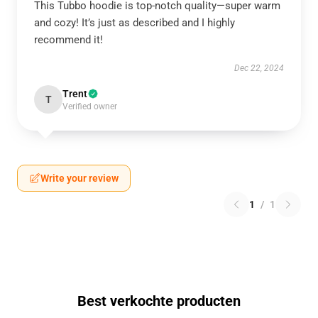
This Tubbo hoodie is top-notch quality—super warm
and cozy! It’s just as described and I highly
recommend it!
Dec 22, 2024
Trent
T
Verified owner
Write your review
1
/
1
Best verkochte producten