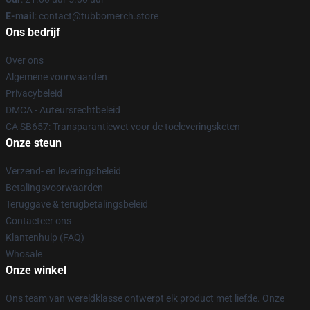
E-mail
: contact@tubbomerch.store
Ons bedrijf
Over ons
Algemene voorwaarden
Privacybeleid
DMCA - Auteursrechtbeleid
CA SB657: Transparantiewet voor de toeleveringsketen
Onze steun
Verzend- en leveringsbeleid
Betalingsvoorwaarden
Teruggave & terugbetalingsbeleid
Contacteer ons
Klantenhulp (FAQ)
Whosale
Onze winkel
Ons team van wereldklasse ontwerpt elk product met liefde. Onze