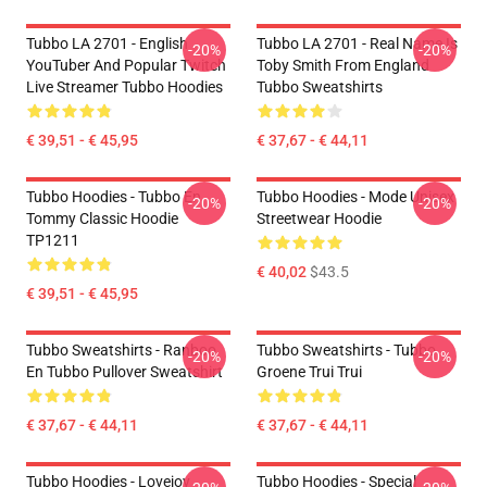
Tubbo LA 2701 - English
Tubbo LA 2701 - Real Name Is
-20%
-20%
YouTuber And Popular Twitch
Toby Smith From England
Live Streamer Tubbo Hoodies
Tubbo Sweatshirts
€ 39,51 - € 45,95
€ 37,67 - € 44,11
Tubbo Hoodies - Tubbo En
Tubbo Hoodies - Mode Unisex
-20%
-20%
Tommy Classic Hoodie
Streetwear Hoodie
TP1211
€ 40,02
$43.5
€ 39,51 - € 45,95
Tubbo Sweatshirts - Ranboo
Tubbo Sweatshirts - Tubbo
-20%
-20%
En Tubbo Pullover Sweatshirt
Groene Trui Trui
€ 37,67 - € 44,11
€ 37,67 - € 44,11
Tubbo Hoodies - Lovejoy
Tubbo Hoodies - Special