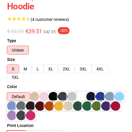
Hoodie
(4 customer reviews)
€49.39
€39.51
-20%
$42.95
Type
Unisex
Size
S
M
L
XL
2XL
3XL
4XL
5XL
Color
Default
Print Location