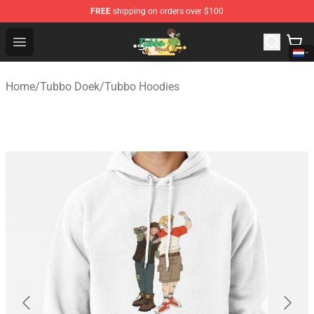
FREE
shipping on orders over $100
Tubbo Store - Official Tubbo Merchandise Shop
Open menu
Home
/
Tubbo Doek
/
Tubbo Hoodies