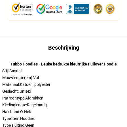
Beschrijving
Tubbo Hoodies - Leuke bedrukte kleurrijke Pullover Hoodie
Stijl:
Casual
Mouwlengte(cm):
Vol
Materiaal:
Katoen, polyester
Geslacht: Unisex
Patroontype:
Afdrukken
Kledinglengte:
Regelmatig
Halsband:
O-Nek
Type item:
Hoodies
Type sluiting:
Geen