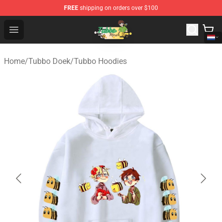
FREE
shipping on orders over $100
Tubbo Store - Official Tubbo Merchandise Shop
Open menu
Home
/
Tubbo Doek
/
Tubbo Hoodies