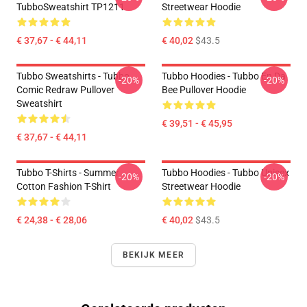
TubboSweatshirt TP1211
Streetwear Hoodie
€ 37,67 - € 44,11
€ 40,02
$43.5
Tubbo Sweatshirts - Tubbo
Tubbo Hoodies - Tubbo En Da
-20%
-20%
Comic Redraw Pullover
Bee Pullover Hoodie
Sweatshirt
€ 39,51 - € 45,95
€ 37,67 - € 44,11
Tubbo T-Shirts - Summer
Tubbo Hoodies - Tubbo Unisex
-20%
-20%
Cotton Fashion T-Shirt
Streetwear Hoodie
€ 24,38 - € 28,06
€ 40,02
$43.5
BEKIJK MEER