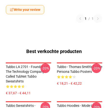
Write your review
1
/
1
Best verkochte producten
Tubbo LA 2701 - Founder Of
Tubbo - Thomas Smith's Online
-20%
-20%
The Technology Company
Persona Tubbo Posters
Called TubNet Tubbo
Sweatshirts
€ 18,21 - € 42,22
€ 37,67 - € 44,11
Tubbo Sweatshirts -
Tubbo Hoodies - Mode Unisex
-20%
-20%