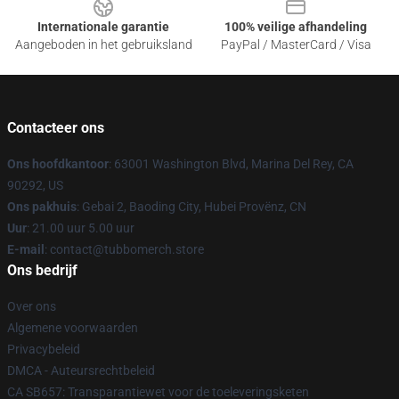
Internationale garantie
100% veilige afhandeling
Aangeboden in het gebruiksland
PayPal / MasterCard / Visa
Contacteer ons
Ons hoofdkantoor
: 63001 Washington Blvd, Marina Del Rey, CA
90292, US
Ons pakhuis
: Gebai 2, Baoding City, Hubei Provënz, CN
Uur
: 21.00 uur 5.00 uur
E-mail
: contact@tubbomerch.store
Ons bedrijf
Over ons
Algemene voorwaarden
Privacybeleid
DMCA - Auteursrechtbeleid
CA SB657: Transparantiewet voor de toeleveringsketen