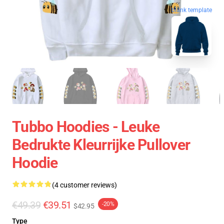
blank template
Tubbo Hoodies - Leuke
Bedrukte Kleurrijke Pullover
Hoodie
(4 customer reviews)
€49.39
€39.51
-20%
$42.95
Type