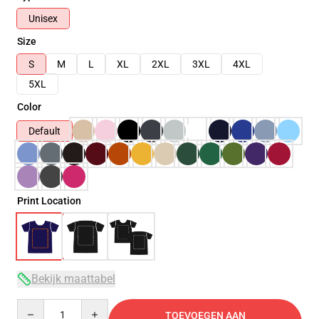
Unisex
Size
S
M
L
XL
2XL
3XL
4XL
5XL
Color
Default
Print Location
Bekijk maattabel
Quantity
TOEVOEGEN AAN