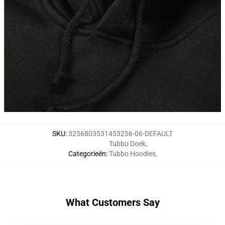
SKU
:
3256803531453256-06-DEFAULT
Tubbo Doek
,
Categorieën
:
Tubbo Hoodies
,
What Customers Say