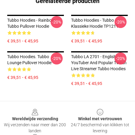
Gerelateerde producten
Tubbo Hoodies - Rainbow
Tubbo Hoodies - Tubbo
-20%
-20%
Tubbo Pullover Hoodie
Klassieke Hoodie TP1211
€ 39,51 - € 45,95
€ 39,51 - € 45,95
Tubbo Hoodies. Tubbo
Tubbo LA 2701 - English
-20%
-20%
Lounge Pullover Hoodie
YouTuber And Popular Twitch
Live Streamer Tubbo Hoodies
€ 39,51 - € 45,95
€ 39,51 - € 45,95
Footer
Wereldwijde verzending
Winkel met vertrouwen
Wij verzenden naar meer dan 200
24/7 beschermd van klikken tot
landen
levering