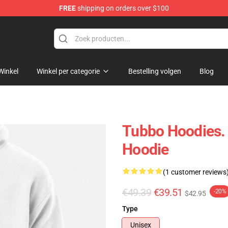
FREE
shipping on orders over $100
Winkel
Winkel per categorie
Bestelling volgen
Blog
Tubbo Hoodies.
Hoodie
(1 customer reviews
€49.39
€39.51
-20%
$42.95
Type
Unisex