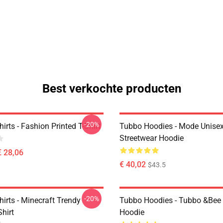
Best verkochte producten
-20%
irts - Fashion Printed T-Shirt
Tubbo Hoodies - Mode Unise
Streetwear Hoodie
€ 28,06
€ 40,02
$43.5
-20%
irts - Minecraft Trendy
Tubbo Hoodies - Tubbo &Bee 
Shirt
Hoodie