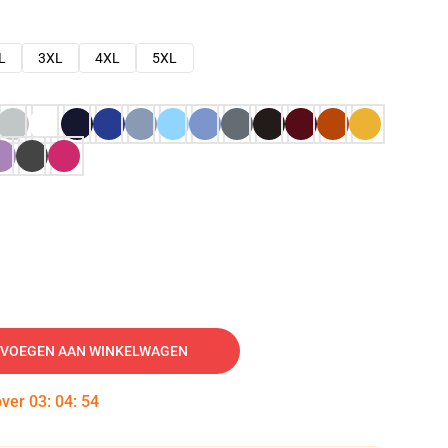
L
3XL
4XL
5XL
VOEGEN AAN WINKELWAGEN
over
03
:
04
:
53