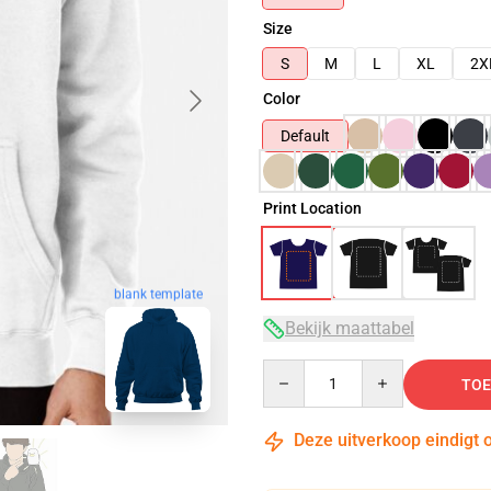
Size
S
M
L
XL
2X
Color
Default
Print Location
blank template
Bekijk maattabel
Quantity
TOE
Deze uitverkoop eindigt 