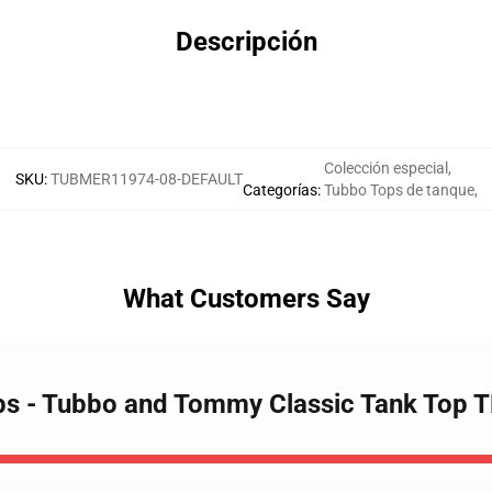
Descripción
Colección especial
,
SKU
:
TUBMER11974-08-DEFAULT
Categorías
:
Tubbo Tops de tanque
,
What Customers Say
ops - Tubbo and Tommy Classic Tank Top 