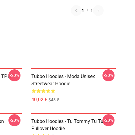
1
/
1
-20%
-20%
r TP1211
Tubbo Hoodies - Moda Unisex
Streetwear Hoodie
40,02 €
$43.5
-20%
-20%
on
Tubbo Hoodies - Tu Tommy Tu Tubbo
Pullover Hoodie