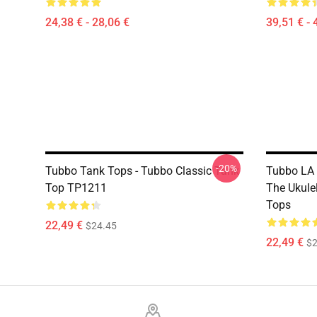
24,38 € - 28,06 €
39,51 € - 
-20%
Tubbo Tank Tops - Tubbo Classic Tank
Tubbo LA 
Top TP1211
The Ukule
Tops
22,49 €
$24.45
22,49 €
$2
Footer