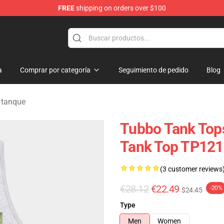
FREE
shipping on orders over $100
a
Comprar por categoría
Seguimiento de pedido
Blog
 tanque
Tubbo Tank Top
Tank Top TP121
(3 customer reviews
€28.12
€22.49
-20%
$24.45
Type
Men
Women