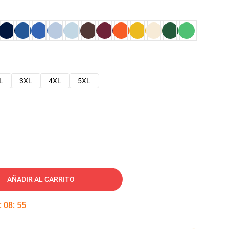
L
3XL
4XL
5XL
AÑADIR AL CARRITO
:
08
:
54