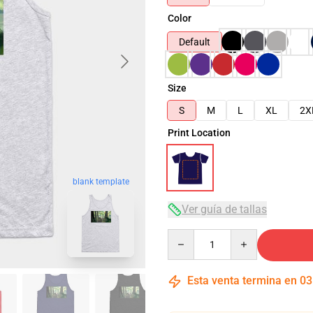
Color
Default
Size
S
M
L
XL
2X
Print Location
blank template
Ver guía de tallas
Quantity
Esta venta termina en
03