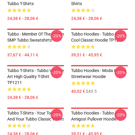
Tubbo T-Shirts
Shirts
24,38 € - 28,06 €
24,38 € - 28,06 €
Tubbo - Member Of The Dream
Tubbo Hoodies - Tubbo Bee
-20%
-20%
SMP Tubbo Sweatshirts
Cool Classic Hoodie TP1211
37,67 € - 44,11 €
39,51 € - 45,95 €
Tubbo T-Shirts - Tubbo Vintage
Tubbo Hoodies - Moda Unisex
-20%
-20%
Art High Quality T-Shirt
Streetwear Hoodie
TP1211
40,02 €
$43.5
24,38 € - 28,06 €
Tubbo T-Shirts - Your Tommy
Tubbo Hoodies - Tubbo ¡Y
-20%
-20%
And Your Tubbo Classic T-Shirt
Amigos! Pullover Hoodie
24,38 € - 28,06 €
39,51 € - 45,95 €