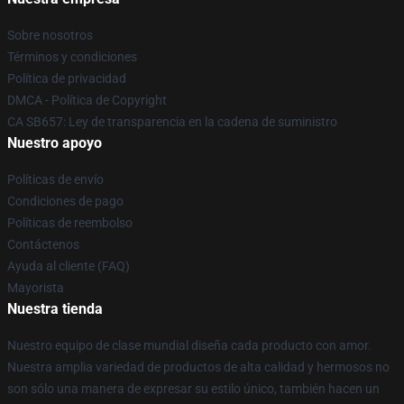
Sobre nosotros
Términos y condiciones
Política de privacidad
DMCA - Política de Copyright
CA SB657: Ley de transparencia en la cadena de suministro
Nuestro apoyo
Políticas de envío
Condiciones de pago
Políticas de reembolso
Contáctenos
Ayuda al cliente (FAQ)
Mayorista
Nuestra tienda
Nuestro equipo de clase mundial diseña cada producto con amor.
Nuestra amplia variedad de productos de alta calidad y hermosos no
son sólo una manera de expresar su estilo único, también hacen un