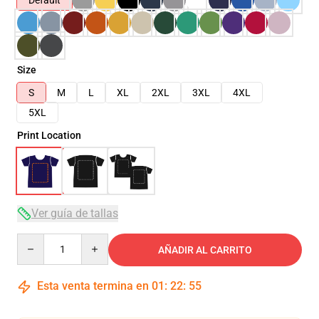
Default
Size
S
M
L
XL
2XL
3XL
4XL
5XL
Print Location
Ver guía de tallas
Quantity
AÑADIR AL CARRITO
Esta venta termina en
01
:
22
:
54