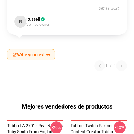
Dec 19, 2024
Russell
R
Verified owner
Write your review
1
/
1
Mejores vendedores de productos
Tubbo LA 2701 - Real Name Is
Tubbo - Twitch Partner
-20%
-20%
Toby Smith From England
Content Creator Tubbo T-