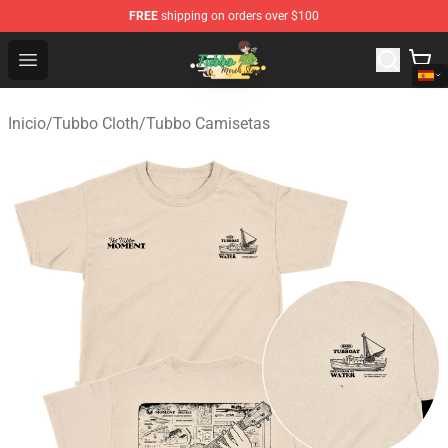
FREE
shipping on orders over $100
Tubbo Store - Official Tubbo Merchandise Shop
Open menu
Inicio
/
Tubbo Cloth
/
Tubbo Camisetas