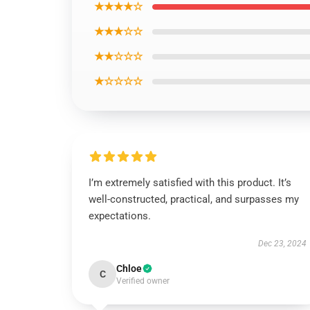
★★★★☆
★★★☆☆
★★☆☆☆
★☆☆☆☆
I’m extremely satisfied with this product. It’s
well-constructed, practical, and surpasses my
expectations.
Dec 23, 2024
Chloe
C
Verified owner