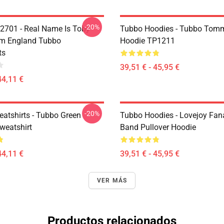
-20%
2701 - Real Name Is Toby
Tubbo Hoodies - Tubbo Tomm
om England Tubbo
Hoodie TP1211
ts
39,51 € - 45,95 €
44,11 €
-20%
atshirts - Tubbo Green
Tubbo Hoodies - Lovejoy Fan
weatshirt
Band Pullover Hoodie
44,11 €
39,51 € - 45,95 €
VER MÁS
Productos relacionados