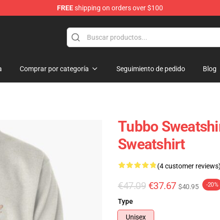
FREE
shipping on orders over $100
a
Comprar por categoría
Seguimiento de pedido
Blog
Tubbo Sweatshir
Sweatshirt
(4 customer reviews
€47.09
€37.67
-20%
$40.95
Type
Unisex