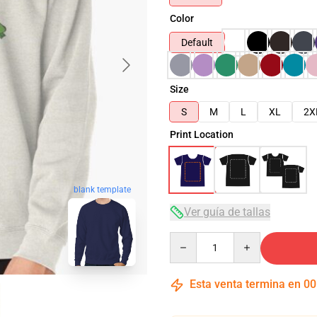
Color
Default
Size
S
M
L
XL
2X
Print Location
blank template
Ver guía de tallas
Quantity
Esta venta termina en
00