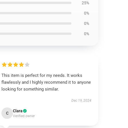
25%
0%
0%
0%
This item is perfect for my needs. It works
flawlessly and I highly recommend it to anyone
looking for something similar.
Dec 19, 2024
Clara
C
Verified owner