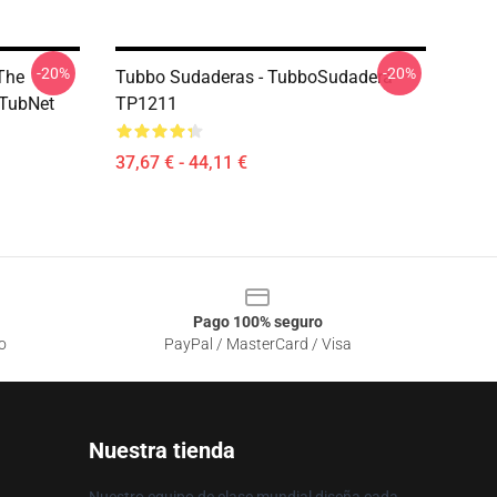
-20%
-20%
The
Tubbo Sudaderas - TubboSudadera
 TubNet
TP1211
37,67 € - 44,11 €
Pago 100% seguro
o
PayPal / MasterCard / Visa
Nuestra tienda