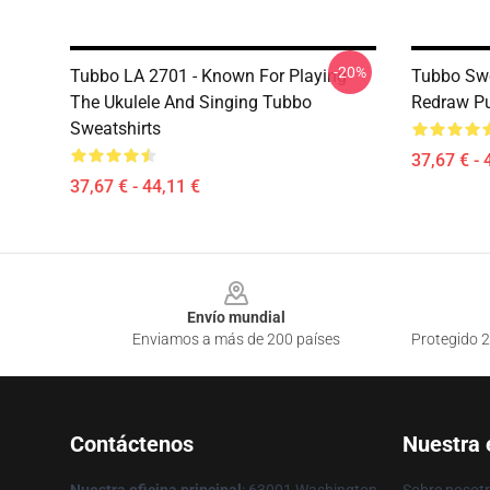
-20%
Tubbo LA 2701 - Known For Playing
Tubbo Swe
The Ukulele And Singing Tubbo
Redraw Pu
Sweatshirts
37,67 € - 
37,67 € - 44,11 €
Footer
Envío mundial
Enviamos a más de 200 países
Protegido 2
Contáctenos
Nuestra