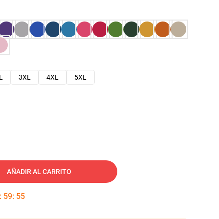
L
3XL
4XL
5XL
AÑADIR AL CARRITO
:
59
:
54