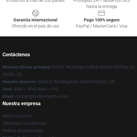
Enviamos a más de 200 países
Protegido 24/7 desde los clics
hasta la entrega
Garantía internacional
Pago 100% seguro
Ofrecido en el país de uso
PayPal / MasterCard / Visa
Contáctenos
Nuestra oficina principal
: 63001 Washington Blvd, Marina Del Rey, CA
90292, US
Nuestro almacén
: Gebai 2, Baoding City, Hubei Provënz, CN
Hora
: 9AM – 5PM (Mon – Fri)
Email
: contact@tubbomerch.store
Nuestra empresa
Sobre nosotros
Términos y condiciones
Política de privacidad