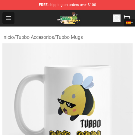
FREE
shipping on orders over $100
Tubbo Store - Official Tubbo Merchandise Shop
Open menu
Inicio
/
Tubbo Accesorios
/
Tubbo Mugs