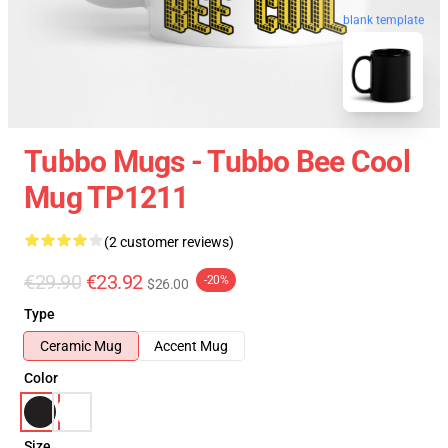
blank template
Tubbo Mugs - Tubbo Bee Cool
Mug TP1211
(2 customer reviews)
€29.90
€23.92
-20%
$26.00
Type
Ceramic Mug
Accent Mug
Color
Size