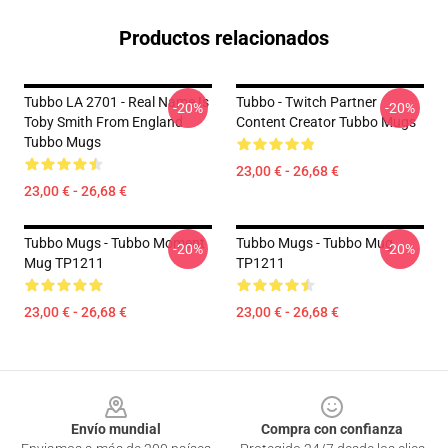
Productos relacionados
Tubbo LA 2701 - Real Name Is
Tubbo - Twitch Partner
-20%
-20%
Toby Smith From England
Content Creator Tubbo Mugs
Tubbo Mugs
23,00 € - 26,68 €
23,00 € - 26,68 €
Tubbo Mugs - Tubbo Moment
Tubbo Mugs - Tubbo Mug
-20%
-20%
Mug TP1211
TP1211
23,00 € - 26,68 €
23,00 € - 26,68 €
Footer
Envío mundial
Compra con confianza