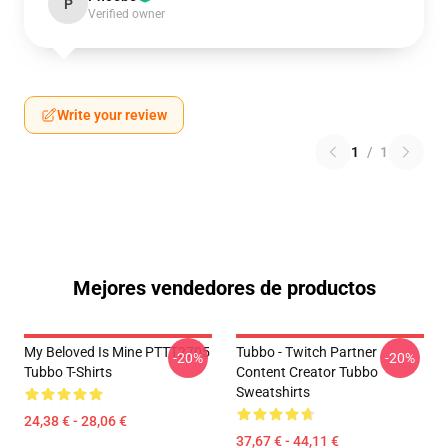
P
Verified owner
Write your review
1
/
1
Mejores vendedores de productos
My Beloved Is Mine PTTT2705
Tubbo - Twitch Partner
-20%
-20%
Tubbo T-Shirts
Content Creator Tubbo
Sweatshirts
24,38 € - 28,06 €
37,67 € - 44,11 €