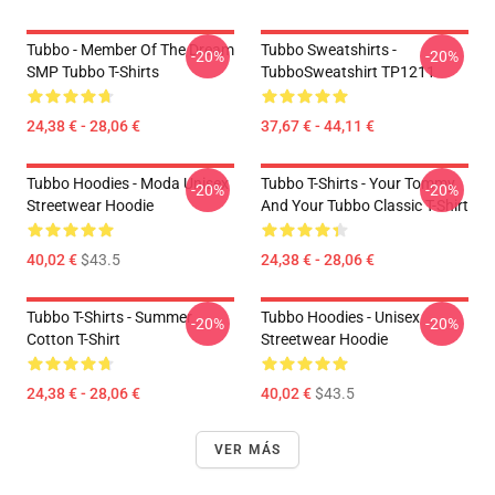
Tubbo - Member Of The Dream
Tubbo Sweatshirts -
-20%
-20%
SMP Tubbo T-Shirts
TubboSweatshirt TP1211
24,38 € - 28,06 €
37,67 € - 44,11 €
Tubbo Hoodies - Moda Unisex
Tubbo T-Shirts - Your Tommy
-20%
-20%
Streetwear Hoodie
And Your Tubbo Classic T-Shirt
40,02 €
$43.5
24,38 € - 28,06 €
Tubbo T-Shirts - Summer
Tubbo Hoodies - Unisex
-20%
-20%
Cotton T-Shirt
Streetwear Hoodie
24,38 € - 28,06 €
40,02 €
$43.5
VER MÁS